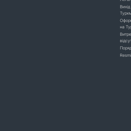
Вихід
Турк
Оформ
на Т
Витре
відсу
Поряд
Resmi