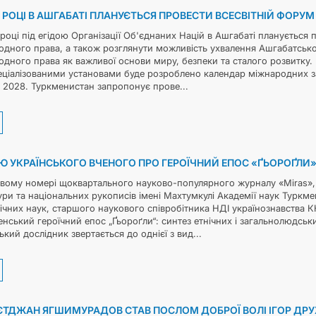
8 РОЦІ В АШГАБАТІ ПЛАНУЄТЬСЯ ПРОВЕСТИ ВСЕСВІТНІЙ ФОРУ
році під егідою Організації Об'єднаних Націй в Ашгабаті планується 
дного права, а також розглянути можливість ухвалення Ашгабатської
дного права як важливої основи миру, безпеки та сталого розвитку. 
спеціалізованими установами буде розроблено календар міжнародних
 2028. Туркменистан запропонує прове...
Ю УКРАЇНСЬКОГО ВЧЕНОГО ПРО ГЕРОЇЧНИЙ ЕПОС «ҐЬОРОҐЛИ»
овому номері щоквартального науково-популярного журналу «Miras», 
ури та національних рукописів імені Махтумкулі Академії наук Туркм
ічних наук, старшого наукового співробітника НДІ українознавства 
нський героїчний епос „Ґьороґли“: синтез етнічних і загальнолюдськи
ький дослідник звертається до однієї з вид...
ТДЖАН ЯГШИМУРАДОВ СТАВ ПОСЛОМ ДОБРОЇ ВОЛІ ІГОР ДР