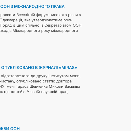
М ООН З МІЖНАРОДНОГО ПРАВА
провести Всесвітній форум високого рівня з
 декларації, яка утверджуватиме роль
Поряд із цим спільно із Секретаріатом ООН
 заходів Міжнародного року міжнародного
 ОПУБЛІКОВАНО В ЖУРНАЛІ «MIRAS»
підготовленого до друку Інститутом мови,
енистану, опубліковано статтю доктора
КНУ імені Тараса Шевченка Миколи Васьківа
х цінностей». У своїй науковій праці
УЖБИ ООН