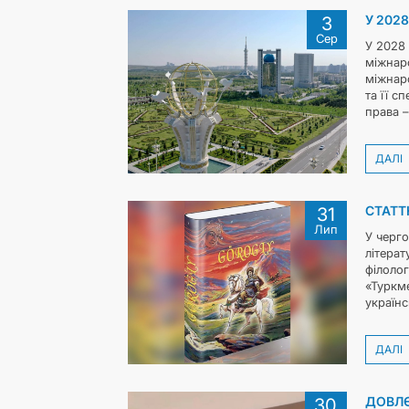
У 202
3
Сер
У 2028 
міжнаро
міжнаро
та її 
права –
ДАЛІ
СТАТТ
31
Лип
У черг
літерат
філолог
«Туркме
українс
ДАЛІ
ДОВЛЄ
30