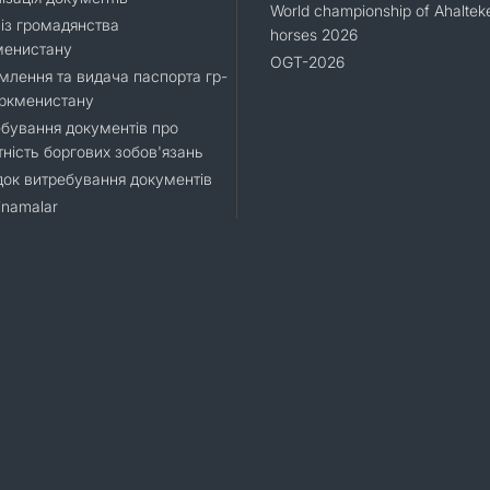
World championship of Ahaltek
 із громадянства
horses 2026
менистану
OGT-2026
лення та видача паспорта гр-
уркменистану
бування документів про
тність боргових зобов'язань
ок витребування документів
namalar