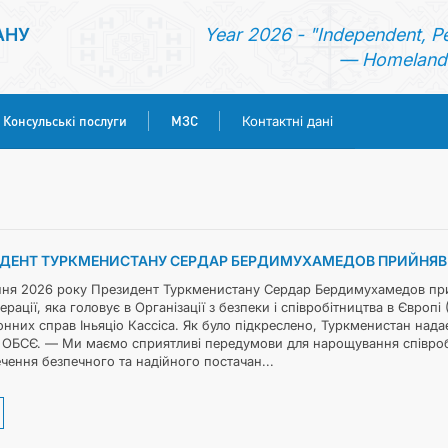
АНУ
Year 2026 - "Independent, P
— Homeland 
Консульські послуги
МЗС
Контактні дані
ГОЛОВНА
НОВИНИ
ДЕНТ ТУРКМЕНИСТАНУ СЕРДАР БЕРДИМУХАМЕДОВ ПРИЙНЯВ
ТУРКМЕНИСТАН
пня 2026 року Президент Туркменистану Сердар Бердимухамедов при
рації, яка головує в Організації з безпеки і співробітництва в Євро
нних справ Іньяціо Кассіса. Як було підкреслено, Туркменистан нада
КОНСУЛЬСЬКІ ПОСЛУГИ
 ОБСЄ. — Ми маємо сприятливі передумови для нарощування співробі
чення безпечного та надійного постачан...
МЗС
КОНТАКТНІ ДАНІ