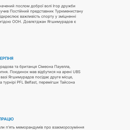
ачений послом доброї волі Ігор дружби
учив Постійний представник Туркменистану
ідкреслює важливість спорту у зміцненні
д егідою ООН. Довлєтджан Ягшимурадов є
СЕРПНЯ
адова та британця Сімеона Пауелла,
рпня. Поєдинок мав відбутися на арені UBS
вазі Ягшимурадов посідає друге місце,
 турнірі PFL Belfast, перемігши Тайсона
ВПРАЦЮ
али п’ять меморандумів про взаєморозуміння