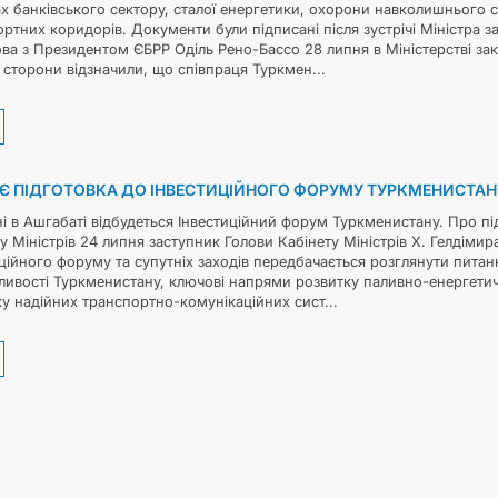
х банківського сектору, сталої енергетики, охорони навколишнього с
ртних коридорів. Документи були підписані після зустрічі Міністра
а з Президентом ЄБРР Оділь Рено-Бассо 28 липня в Міністерстві за
і сторони відзначили, що співпраця Туркмен...
Є ПІДГОТОВКА ДО ІНВЕСТИЦІЙНОГО ФОРУМУ ТУРКМЕНИСТАН
і в Ашгабаті відбудеться Інвестиційний форум Туркменистану. Про під
у Міністрів 24 липня заступник Голови Кабінету Міністрів Х. Гелдімир
ційного форуму та супутніх заходів передбачається розглянути питан
ливості Туркменистану, ключові напрями розвитку паливно-енергетич
у надійних транспортно-комунікаційних сист...