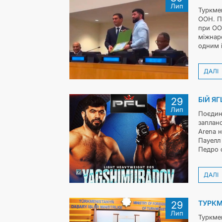
Лип
Туркме
ООН. П
при ООН
міжнар
одним і
ДАЛІ
БІЙ Я
29
Лип
Поєдин
заплано
Arena н
Пауелл 
Педро о
ДАЛІ
ТУРКМ
29
Лип
Туркмен