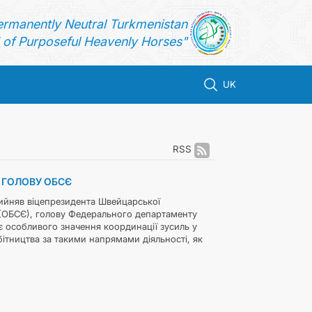
ermanently Neutral Turkmenistan
of Purposeful Heavenly Horses"
UK
RSS
 ГОЛОВУ ОБСЄ
йняв віцепрезидента Швейцарської
пі (ОБСЄ), голову Федерального департаменту
є особливого значення координації зусиль у
тництва за такими напрямами діяльності, як