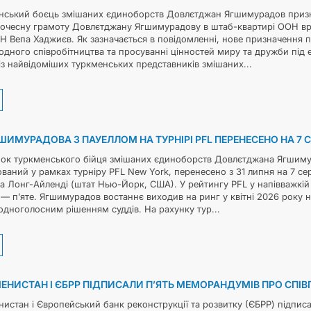
нський боєць змішаних єдиноборств Довлєтджан Ягшимурадов призн
очесну грамоту Довлєтджану Ягшимурадову в штаб-квартирі ООН вр
 Вепа Хаджиєв. Як зазначається в повідомленні, нове призначення п
одного співробітництва та просуванні цінностей миру та дружби пі
з найвідоміших туркменських представників змішаних...
ГШИМУРАДОВА З ПАУЕЛЛОМ НА ТУРНІРІ PFL ПЕРЕНЕСЕНО НА 7 
ок туркменського бійця змішаних єдиноборств Довлєтджана Ягшимур
ваний у рамках турніру PFL New York, перенесено з 31 липня на 7 се
а Лонг-Айленді (штат Нью-Йорк, США). У рейтингу PFL у напівважкій 
— п’яте. Ягшимурадов востаннє виходив на ринг у квітні 2026 року на
дноголосним рішенням суддів. На рахунку тур...
ЕНИСТАН І ЄБРР ПІДПИСАЛИ П’ЯТЬ МЕМОРАНДУМІВ ПРО СПІ
истан і Європейський банк реконструкції та розвитку (ЄБРР) підпис