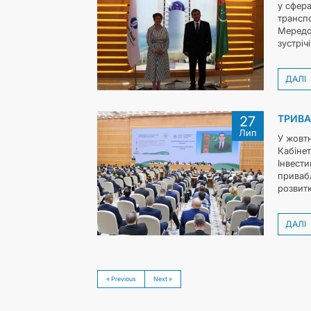
у сфера
транспо
Мередов
зустріч
ДАЛІ
ТРИВА
27
Лип
У жовтн
Кабінет
Інвести
приваб
розвитк
ДАЛІ
« Previous
Next »