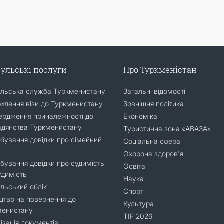
ульські послуги
Про Туркменістан
ульська служба Туркменистану
Загальні відомості
лення візи до Туркменистану
Зовнішня політика
ердження приналежності до
Економіка
адянства Туркменистану
Туристична зона «АВАЗА»
бування довідки про сімейний
Соціальна сфера
Охорона здоров'я
бування довідки про судимість
Освіта
удимість
Наука
льський облік
Спорт
цтво на повернення до
Культура
менистану
TIF 2026
ізація документів