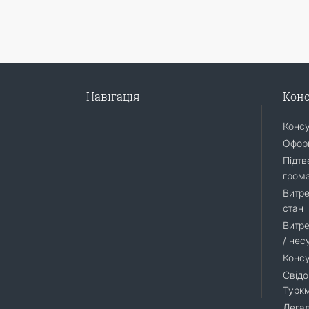
Навігація
Конс
Конс
Оформ
Підтв
гром
Витре
стан
Витре
/ нес
Консу
Свідо
Турк
Легал