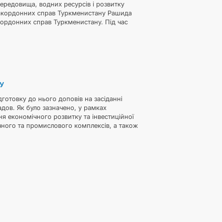
ередовища, водних ресурсів і розвитку
 закордонних справ Туркменистану Рашида
кордонних справ Туркменистану. Під час
У
готовку до нього доповів на засіданні
адов. Як було зазначено, у рамках
ня економічного розвитку та інвестиційної
ного та промислового комплексів, а також