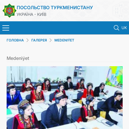
ПОСОЛЬСТВО ТУРКМЕНИСТАНУ
УКРАЇНА - КИЇВ
UK
ГОЛОВНА
ГАЛЕРЕЯ
MEDENIÝET
ГОЛОВНА
Medeniýet
НОВИНИ
ТУРКМЕНИСТАН
КОНСУЛЬСЬКІ ПОСЛУГИ
МЗС
КОНТАКТНІ ДАНІ