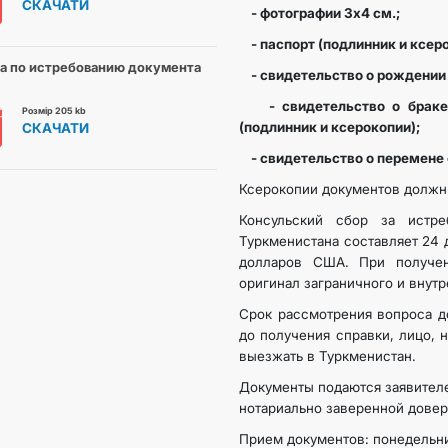
СКАЧАТИ
- фотографии 3х4 см.;
- паспорт (подлинник и ксеро
а по истребованию документа
- свидетельство о рождении 
- свидетельство о браке и
Розмір 205 kb
(подлинник и ксерокопии);
СКАЧАТИ
- свидетельство о перемене 
Ксерокопии документов должны
Консульский сбор за истр
Туркменистана составляет 24 
долларов США. При получе
оригинал заграничного и внут
Срок рассмотрения вопроса д
до получения справки, лицо, 
выезжать в Туркменистан.
Документы подаются заявител
нотариально заверенной довер
Прием документов: понедельник,