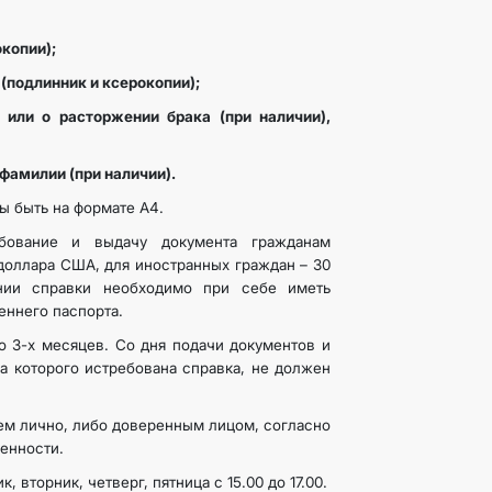
копии);
(подлинник и ксерокопии);
ли о расторжении брака (при наличии),
фамилии (при наличии).
 быть на формате А4.
ебование и выдачу документа гражданам
доллара США, для иностранных граждан – 30
нии справки необходимо при себе иметь
реннего паспорта.
о 3-х месяцев. Со дня подачи документов и
на которого истребована справка, не должен
ем лично, либо доверенным лицом, согласно
енности.
 вторник, четверг, пятница с 15.00 до 17.00.