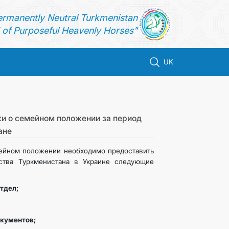
ermanently Neutral Turkmenistan
of Purposeful Heavenly Horses"
UK
и о семейном положении за период
ане
ейном положении необходимо предоставить
ства Туркменистана в Украине следующие
отдел;
окументов;