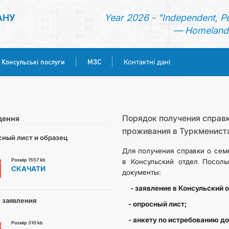
АНУ
Year 2026 - "Independent, P
— Homeland 
Консульські послуги
МЗС
Контактні дані
ГОЛОВНА
НОВИНИ
Порядок получения справк
дення
проживания в Туркменист
ный лист и образец
ТУРКМЕНИСТАН
Для получения справки о сем
Розмір 1557 kb
в Консульский отдел Посоль
СКАЧАТИ
КОНСУЛЬСЬКІ ПОСЛУГИ
документы:
- заявление в Консульский 
МЗС
 заявления
- опросный лист;
- анкету по истребованию д
Розмір 310 kb
КОНТАКТНІ ДАНІ