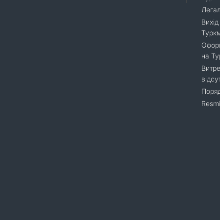
Легал
Вихід
Турк
Оформ
на Т
Витре
відсу
Поряд
Resmi