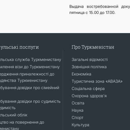
Выдача востребованной докум
пятница с 15.00 до 17.00.
ульські послуги
Про Туркменістан
ульська служба Туркменистану
Загальні відомості
лення візи до Туркменистану
Зовнішня політика
ердження приналежності до
Економіка
адянства Туркменистану
Туристична зона «АВАЗА»
бування довідки про сімейний
Соціальна сфера
Охорона здоров'я
бування довідки про судимість
Освіта
удимість
Наука
льський облік
Спорт
цтво на повернення до
Культура
менистану