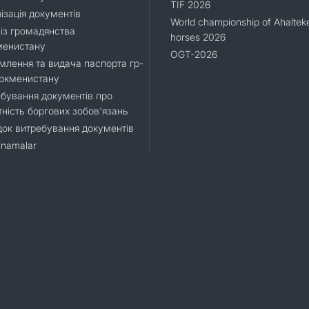
TIF 2026
ізація документів
World championship of Ahaltek
 із громадянства
horses 2026
менистану
OGT-2026
лення та видача паспорта гр-
уркменистану
бування документів про
тність боргових зобов'язань
ок витребування документів
namalar