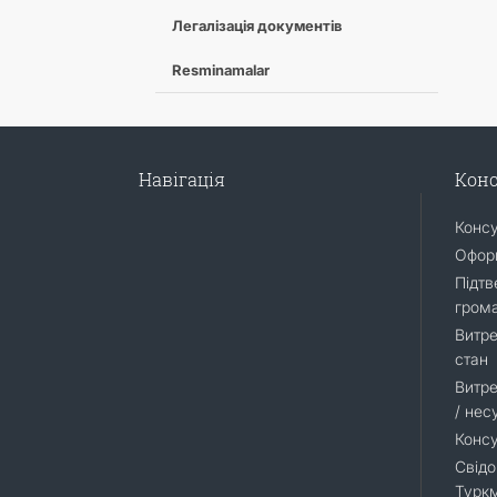
Легалізація документів
Resminamalar
Навігація
Конс
Конс
Оформ
Підтв
гром
Витре
стан
Витре
/ нес
Консу
Свідо
Турк