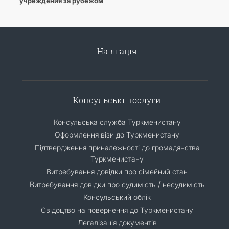
учреждения за рубежом
Навігація
Консульські послуги
Консульська служба Туркменистану
Оформлення візи до Туркменистану
Підтвердження приналежності до громадянства
Туркменистану
Витребування довідки про сімейний стан
Витребування довідки про судимість / несудимість
Консульський облік
Свідоцтво на повернення до Туркменистану
Легалізація документів