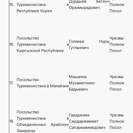
Дурдыев Бегенч
15.
Туркменистана в
Полномочн
Оразмырадович
Республике Корея
Посол
Посольство
Чрезвычайн
Голлиев Нуры
16.
Туркменистана в
Полномочн
Гутлыевич
Кыргызской Республике
Посол
Машалов
Чрезвычайн
Посольство
17.
Мухаметнияз
Полномочн
Туркменистана в Малайзии
Бадыевич
Посол
Посольство
Гараджаев
Чрезвычайн
Туркменистана в
18.
Сердармаммет
Полномочн
Объединенных Арабских
Сапармаммедович
Посол
Эмиратах