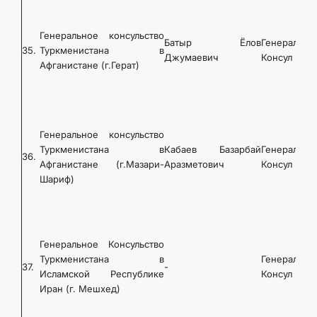
Генеральное консульство
Батыр Ёлов
Генеральны
35.
Туркменистана в
Джумаевич
Консул
Афганистане (г.Герат)
Генеральное консульство
Туркменистана в
Кабаев Базарбай
Генеральны
36.
Афганистане (г.Мазари-
Аразметович
Консул
Шариф)
Генеральное Консульство
Туркменистана в
Генеральны
37.
-
Исламской Республике
Консул
Иран (г. Мешхед)