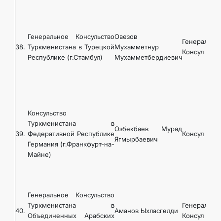
Генеральное Консульство
Овезов
Генеральны
38.
Туркменистана в Турецкой
Мухамметнур
Консул
Республике (г.Стамбул)
Мухамметбердиевич
Консульство
Туркменистана в
Озбекбаев Мурад
39.
Федеративной Республике
Консул
Ягмырбаевич
Германия (г.Франкфурт-на-
Майне)
Генеральное Консульство
Туркменистана в
Генеральны
40.
Аманов Ыхласгелди
Объединенных Арабских
Консул