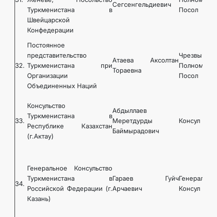
Сегсенгельдиевич
Туркменистана в
Посол
Швейцарской
Конфедерации
Постоянное
представительство
Чрезвычайн
Атаева Аксолтан
32.
Туркменистана при
Полномочн
Тораевна
Организации
Посол
Объединенных Наций
Консульство
Абдыллаев
Туркменистана в
33.
Меретдурды
Консул
Республике Казахстан
Баймырадович
(г.Актау)
Генеральное Консульство
Туркменистана в
Гараев Гуйч
Генеральны
34.
Российской Федерации (г.
Арчаевич
Консул
Казань)