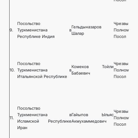
Посольство
Чрезвычайн
Гельдыназаров
9.
Туркменистана в
Полномочн
Шалар
Республике Индия
Посол
Посольство
Чрезвычайн
Комеков Тойли
10.
Туркменистана в
Полномочн
Бабаевич
Итальянской Республике
Посол
Посольство
Чрезвычайн
Туркменистана в
Гайыпов Ыльяс
11.
Полномочн
Исламской Республике
Акмухаммедович
Посол
Иран