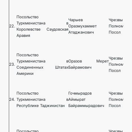
Посольство
Чарыев
Чрезвычайн
Туркменистана в
22.
Оразмухаммет
Полномочн
Королевстве Саудовская
Атаджанович
Посол
Аравия
Посольство
Чрезвычайн
Туркменистана в
Оразов Мерет
23.
Полномочн
Соединенных Штатах
Байрамович
Посол
Америки
Посольство
Гочмырадов
Чрезвычайн
24.
Туркменистана в
Аймырат
Полномочн
Республике Таджикистан
Байраммырадович
Посол
Посольство
Чрезвычайн