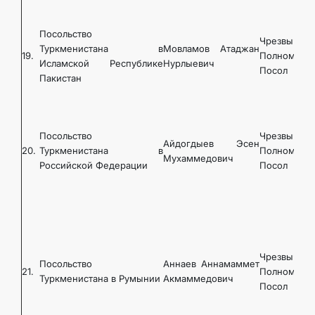
Посольство
Чрезвычайн
Туркменистана в
Мовламов Атаджан
19.
Полномочн
Исламской Республике
Нурлыевич
Посол
Пакистан
Посольство
Чрезвычайн
Айдогдыев Эсен
20.
Туркменистана в
Полномочн
Мухаммедович
Российской Федерации
Посол
Чрезвычайн
Посольство
Аннаев Аннамаммет
21.
Полномочн
Туркменистана в Румынии
Акмаммедович
Посол