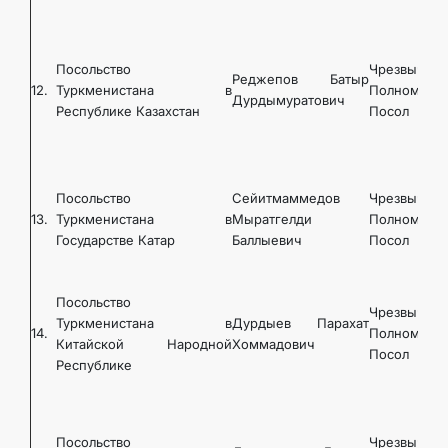
Посольство
Чрезвычайн
Реджепов Батыр
12.
Туркменистана в
Полномочн
Дурдымуратович
Республике Казахстан
Посол
Посольство
Сейитмаммедов
Чрезвычайн
13.
Туркменистана в
Мыратгелди
Полномочн
Государстве Катар
Баллыевич
Посол
Посольство
Чрезвычайн
Туркменистана в
Дурдыев Парахат
14.
Полномочн
Китайской Народной
Хоммадович
Посол
Республике
Посольство
Чрезвычайн