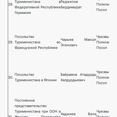
Туркменистана в
Реджепов
28.
Полномочн
Федеративной Республике
Бердимырат
Посол
Германия
Посольство
Чрезвычайн
Чарыев Максат
29.
Туркменистана во
Полномочн
Эсенович
Французской Республике
Посол
Чрезвычайн
Посольство
Байрамов Атадурды
30.
Полномочн
Туркменистана в Японии
Халдурдыевич
Посол
Постоянное
представительство
Туркменистана при ООН в
Чрезвычайн
Хаджиев Вепа
31.
Женеве, Посольство
Полномочн