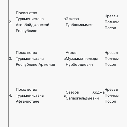
Посольство
Чрезвычайн
Туркменистана в
Элясов
2.
Полномочн
Азербайджанской
Гурбанмаммет
Посол
Республике
Посольство
Аязов
Чрезвычайн
3.
Туркменистана в
Мухамметгельды
Полномочн
Республике Армения
Нурбердиевич
Посол
Посольство
Чрезвычайн
Овезов Ходжа
4.
Туркменистана в
Полномочн
Сапаргельдыевич
Афганистане
Посол