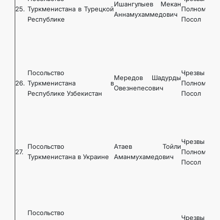
Ишангулыев Мекан
25.
Туркменистана в Турецкой
Полномочн
Аннамухаммедович
Республике
Посол
Посольство
Чрезвычайн
Мередов Шадурды
26.
Туркменистана в
Полномочн
Овезнепесович
Республике Узбекистан
Посол
Чрезвычайн
Посольство
Атаев Тойли
27.
Полномочн
Туркменистана в Украине
Аманмухамедович
Посол
Посольство
Чрезвычайн