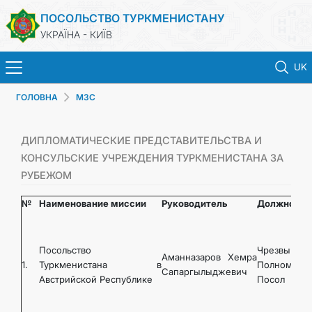
ПОСОЛЬСТВО ТУРКМЕНИСТАНУ
УКРАЇНА - КИЇВ
UK
ГОЛОВНА
МЗС
ГОЛОВНА
НОВИНИ
ДИПЛОМАТИЧЕСКИЕ ПРЕДСТАВИТЕЛЬСТВА И
КОНСУЛЬСКИЕ УЧРЕЖДЕНИЯ ТУРКМЕНИСТАНА ЗА
РУБЕЖОМ
ТУРКМЕНИСТАН
№
Наименование миссии
Руководитель
Должность
КОНСУЛЬСЬКІ ПОСЛУГИ
Посольство
Чрезвычайн
МЗС
Аманназаров Хемра
1.
Туркменистана в
Полномочн
Сапаргылыджевич
Австрийской Республике
Посол
КОНТАКТНІ ДАНІ