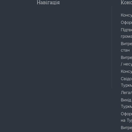
Навігація
Конс
Конс
Оформ
Підтв
гром
Витре
стан
Витре
/ нес
Консу
Свідо
Турк
Легал
Вихід
Турк
Оформ
на Т
Витре