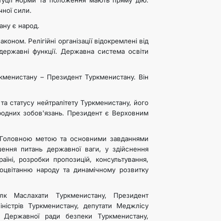
туції норми та положення мають пряму дію.
чної сили.
ану є народ.
аконом. Релігійні організації відокремлені від
державні функції. Державна система освіти
кменистану – Президент Туркменистану. Він
а статусу нейтралітету Туркменистану, його
народних зобов'язань. Президент є Верховним
 Головною метою та основними завданнями
ення питань державної ваги, у здійснення
аїні, розробки пропозицій, консультування,
роцвітанню народу та динамічному розвитку
к Маслахати Туркменистану, Президент
ністрів Туркменистану, депутати Меджлісу
р Державної ради безпеки Туркменистану,