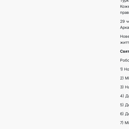
Турк
Коже
прав
29 ч
Арка
Нове
житт
Свят
Робо
1) Но
2) М
3) Н
4) Д
5) Д
6) Д
7) М