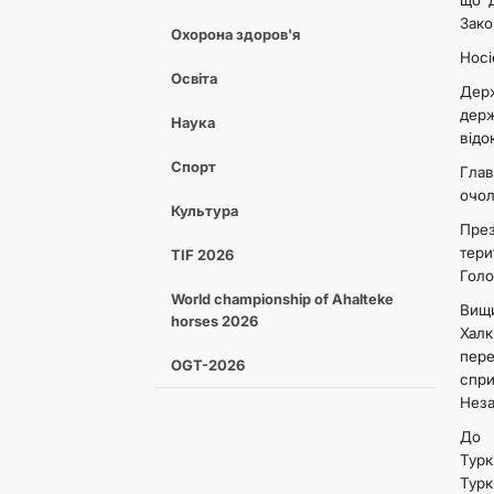
що д
Зако
Охорона здоров'я
Носі
Освіта
Держ
держ
Наука
відо
Спорт
Глав
очол
Культура
През
тери
TIF 2026
Голо
World championship of Ahalteke
Вищ
horses 2026
Халк
пере
OGT-2026
спри
Неза
До 
Турк
Тур