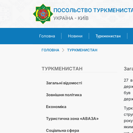
ПОСОЛЬСТВО ТУРКМЕНИСТ
УКРАЇНА - КИЇВ
Туркменистан
Головна
Новини
ГОЛОВНА
ТУРКМЕНИСТАН
ТУРКМЕНИСТАН
Заг
27 в
Загальні відомості
держ
був 
Зовнішня політика
держ
Економіка
Турк
стру
Туристична зона «АВАЗА»
року
яким
Соціальна сфера