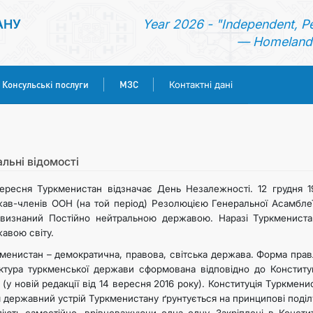
АНУ
Year 2026 - "Independent, P
— Homeland 
Консульські послуги
МЗС
Контактні дані
ГОЛОВНА
НОВИНИ
альні відомості
ересня Туркменистан відзначає День Незалежності. 12 грудня 19
ТУРКМЕНИСТАН
ав-членів ООН (на той період) Резолюцією Генеральної Асамблеї
визнаний Постійно нейтральною державою. Наразі Туркменистан
авою світу.
КОНСУЛЬСЬКІ ПОСЛУГИ
менистан – демократична, правова, світська держава. Форма прав
ктура туркменської держави сформована відповідно до Конституц
МЗС
 (у новій редакції від 14 вересня 2016 року). Конституція Туркме
 державний устрій Туркменистану ґрунтується на принципові поділу
КОНТАКТНІ ДАНІ