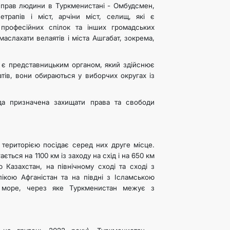
 прав людини в Туркменистані - Омбудсмен,
етрапів і міст, арчіни міст, селищ, які є
, професійних спілок та інших громадських
аслахати велаятів і міста Ашгабат, зокрема,
, є представницьким органом, який здійснює
тів, вони обираються у виборчих округах із
да призначена захищати права та свободи
 територією посідає серед них друге місце.
ться на 1100 км із заходу на схід і на 650 км
 Казахстан, на північному сході та сході з
ікою Афганістан та на півдні з Ісламською
е море, через яке Туркменистан межує з