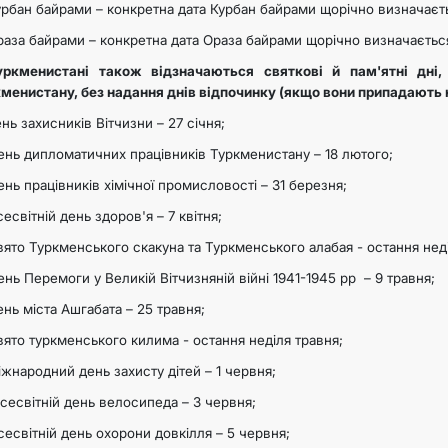
урбан байрами – конкретна дата Курбан байрами щорічно визначає
раза байрами – конкретна дата Ораза байрами щорічно визначаєть
уркменистані також відзначаються святкові й пам'ятні дні
менистану, без надання днів відпочинку (якщо вони припадають на
ень захисників Вітчизни – 27 січня;
ень дипломатичних працівників Туркменистану – 18 лютого;
ень працівників хімічної промисловості – 31 березня;
сесвітній день здоров'я – 7 квітня;
вято Туркменського скакуна та Туркменського алабая - остання неді
ень Перемоги у Великій Вітчизняній війні 1941-1945 рр – 9 травня;
ень міста Ашгабата – 25 травня;
вято туркменського килима - остання неділя травня;
іжнародний день захисту дітей – 1 червня;
Всесвітній день велосипеда – 3 червня;
Всесвітній день охорони довкілля – 5 червня;