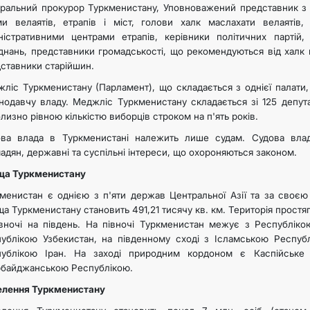
ральний прокурор Туркменистану, Уповноважений представник з
ми велаятів, етрапів і міст, голови халк маслахати велаятів, 
ністративними центрами етрапів, керівники політичних партій
днань, представники громадськості, що рекомендуються від халк м
ставники старійшин.
ліс Туркменистану (Парламент), що складається з однієї палати
нодавчу владу. Меджліс Туркменистану складається зі 125 депута
лизно рівною кількістю виборців строком на п'ять років.
ова влада в Туркменистані належить лише судам. Судова вла
адян, державні та суспільні інтереси, що охороняються законом.
а Туркменистану​
менистан є однією з п'яти держав Центральної Азії та за своєю
а Туркменистану становить 491,21 тисячу кв. км. Територія простягає
івночі на південь. На півночі Туркменистан межує з Республікою
ублікою Узбекистан, на південному сході з Ісламською Республ
публікою Іран. На заході природним кордоном є Каспійськ
байджанською Республікою.
лення Туркменистану​