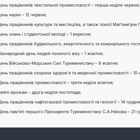
День працівників текстильної промисловості – перша неділя червня;
День науки – 12 червня;
День працівників культури та мистецтва, а також поезії Маґтимґули 
День знань і студентської молоді – 1 вересня;
День працівників будівельного, енергетичного та комунального госп
Міжнародний день людей похилого віку – 1 жовтня;
День Військово-Морських Сил Туркменистану – 9 жовтня;
День працівників охорони здоров'я та медичної промисловості – 10 
День працівників промисловості – третя неділя жовтня;
Свято врожаю – друга неділя листопада;
День працівників нафтогазової промисловості та геології – 14 грудня
День пам'яті першого Президента Туркменистану С.А.Ніязова – 21 г