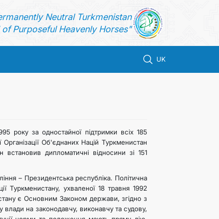
ermanently Neutral Turkmenistan
of Purposeful Heavenly Horses"
UK
95 року за одностайної підтримки всіх 185
 Організації Об'єднаних Націй Туркменистан
 встановив дипломатичні відносини зі 151
ління – Президентська республіка. Політична
ії Туркменистану, ухваленої 18 травня 1992
нистану є Основним Законом держави, згідно з
 влади на законодавчу, виконавчу та судову,