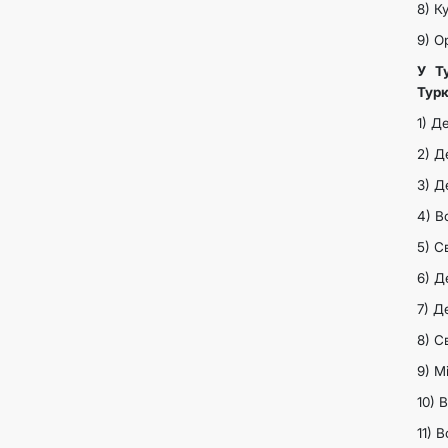
8) К
9) О
У Т
Турк
1) Д
2) Д
3) Д
4) В
5) С
6) Д
7) Д
8) С
9) М
10) 
11) 