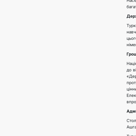
Нас
бага
Дер
Турк
навч
цьог
німе
Грош
Наці
до в
«Дер
прот
цінн
Елек
впро
Адмі
Стол
Ашга