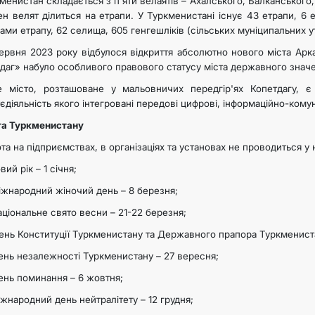
менистан складається з п'яти велаятів – Ахалського, Балканського
н велят ділиться на етрапи. У Туркменистані існує 43 етрапи, 6 етр
ами етрапу, 62 селища, 605 генгешліків (сільських муніципальних ут
ервня 2023 року відбулося відкриття абсолютно нового міста Арк
даг» набуло особливого правового статусу міста державного знач
 місто, розташоване у мальовничих передгір'ях Копетдагу, є
єдіяльність якого інтегровані передові цифрові, інформаційно-комуні
а Туркменистану​
та на підприємствах, в організаціях та установах не проводиться у н
вий рік – 1 січня;
іжнародний жіночий день – 8 березня;
аціональне свято весни – 21-22 березня;
ень Конституції Туркменистану та Державного прапора Туркмениста
ень незалежності Туркменистану – 27 вересня;
ень поминання – 6 жовтня;
іжнародний день нейтралітету – 12 грудня;