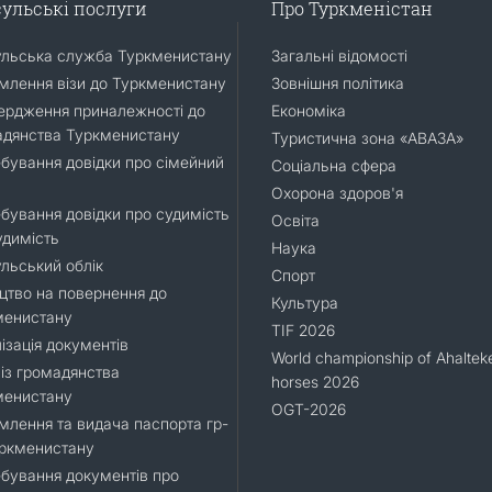
ульські послуги
Про Туркменістан
ульська служба Туркменистану
Загальні відомості
лення візи до Туркменистану
Зовнішня політика
ердження приналежності до
Економіка
адянства Туркменистану
Туристична зона «АВАЗА»
бування довідки про сімейний
Соціальна сфера
Охорона здоров'я
бування довідки про судимість
Освіта
удимість
Наука
льський облік
Спорт
цтво на повернення до
Культура
менистану
TIF 2026
ізація документів
World championship of Ahaltek
 із громадянства
horses 2026
менистану
OGT-2026
лення та видача паспорта гр-
уркменистану
бування документів про