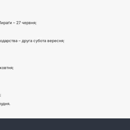
Пираґи – 27 червня;
одарства – друга субота вересня;
жовтня;
;
рудня.