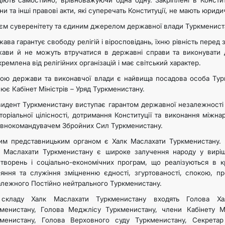
іють самостійно, врівноважуючи одна одну. Закріплені в Консти
ни та інші правові акти, які суперечать Конституції, не мають юриди
єм суверенітету та єдиним джерелом державної влади Туркменист
ава гарантує свободу релігій і віросповідань, їхню рівність перед з
ави й не можуть втручатися в державні справи та виконувати 
кремлена від релігійних організацій і має світський характер.
ою держави та виконавчої влади є найвища посадова особа Тур
ює Кабінет Міністрів – Уряд Туркменистану.
идент Туркменистану виступає гарантом державної незалежності т
торіальної цілісності, дотримання Конституції та виконання між
внокомандувачем Збройних Сил Туркменистану.
им представницьким органом є Халк Маслахати Туркменистану.
 Маслахати Туркменистану є широке залучення народу у виріш
творень і соціально-економічних програм, що реалізуються в кр
яння та служіння зміцненню єдності, згуртованості, спокою, п
лежного Постійно нейтрального Туркменистану.
складу Халк Маслахати Туркменистану входять Голова Хал
менистану, Голова Меджлісу Туркменистану, члени Кабінету Мі
кменистану, Голова Верховного суду Туркменистану, Секрета