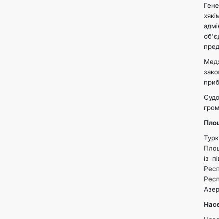
Гене
хякі
адмі
об'є
пред
Медж
зако
приб
Суд
гром
Площ
Турк
Площ
із п
Респ
Рес
Азер
Насе