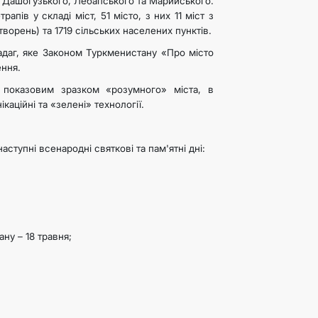
, Дашогузького, Лебапського та Марийського.
апів у складі міст, 51 місто, з них 11 міст з
ворень) та 1719 сільських населених пунктів.
адаг, яке Законом Туркменистану «Про місто
ення.
 показовим зразком «розумного» міста, в
каційні та «зелені» технології.
аступні всенародні святкові та пам'ятні дні:
ну – 18 травня;