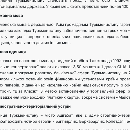
елення Туркменистану становить понад 7 млн. осіб (станом
тонаціональна держава. У країні мешкають представники понад 100 
жавна мова​
менська мова є державною. Усім громадянам Туркменистану гаран
альних закладах Туркменистану забезпечено вивчення трьох мов – т
о, у вищих і середніх спеціальних навчальних закладах забезпе
цької, японської та деяких інших мов.
ова одиниця​
ональною валютою є манат, введений в обіг з 1 листопада 1993 рок
ільно конвертованої валюти складає: 3,50 маната = 1 долар США. 
жавна програма розвитку банківської сфери Туркменистану на 20
ягом кількох останніх років фінансовими установами країни про
их паперів. У даний час населенню країни надаються послуги з обс
трон", "Віза Класік". З метою встановлення у торгівельній сфері 
вадження міжнародних платіжних карток, зокрема системи «Майст
ністративно-територіальний устрій​
иця Туркменистану – місто Ашгабат, яке є адміністративно-те
бат входять чотири етрапи - Багтиярлик, Беркарарлик, Копетдаг і Б