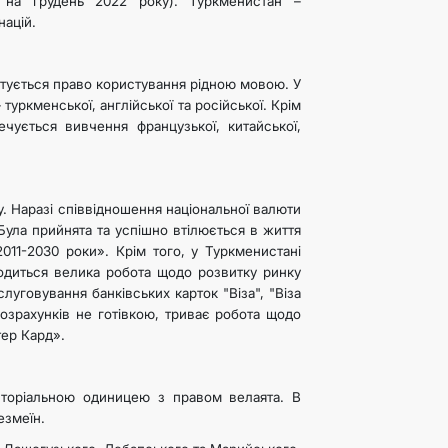
 на грудень 2022 року). Туркменистан –
націй.
тується право користування рідною мовою. У
уркменської, англійської та російської. Крім
чується вивчення французької, китайської,
у. Наразі співвідношення національної валюти
Була прийнята та успішно втілюється в життя
11-2030 роки». Крім того, у Туркменистані
водиться велика робота щодо розвитку ринку
луговування банківських карток "Віза", "Віза
розрахунків не готівкою, триває робота щодо
ер Кард».
риторіальною одиницею з правом велаята. В
езмеїн.