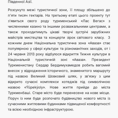
Південної Азії.
Розсунуто межі туристичної зони, її площу збільшено до
п'яти тисяч гектарів. На третьому етапі цього проекту тут
з'явиться свого роду туркменський «Лас Вегас» з
численними казино та іншими розважальними центрами, а
також проходитимуть цікаві творчі зустрічі зарубіжних
майстрів мистецтва та концерти зірок світового класу. З
кожним днем ​​Національна туристична зона «Аваза» стає
популярною у сфері культури та різноманітних заходів, от і
24 червня 2013 року відбулося відкриття Тижня культури в
Національній туристичній зоні «Аваза». Президент
Туркменистану Сердар Бердимухамедов робить вагомий
внесок у відродження історичного, знаменитого маршруту
під назвою Великий Шовковий шлях, у зв'язку з цим
відкрито сучасні комплекси котеджів під символічною
назвою «Ýüpekýoly». Нове життя прийде до міста
Туркменбаші. Старе місто буде перенесене на нове місце.
Поруч із ним буде розпочато будівництво нового міста із
сучасними житловими будинками підвищеної комфортності
та всією необхідною інфраструктурою.