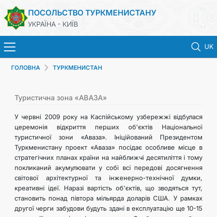
ПОСОЛЬСТВО ТУРКМЕНИСТАНУ
УКРАЇНА - КИЇВ
UK
ГОЛОВНА
ТУРКМЕНИСТАН
ГОЛОВНА
НОВИНИ
Туристична зона «АВАЗА»
У червні 2009 року на Каспійському узбережжі відбулася
ТУРКМЕНИСТАН
церемонія відкриття перших об'єктів Національної
туристичної зони «Аваза». Ініційований Президентом
Туркменистану проект «Аваза» посідає особливе місце в
КОНСУЛЬСЬКІ ПОСЛУГИ
стратегічних планах країни на найближчі десятиліття і тому
покликаний акумулювати у собі всі передові досягнення
МЗС
світової архітектурної та інженерно-технічної думки,
креативні ідеї. Наразі вартість об'єктів, що зводяться тут,
становить понад півтора мільярда доларів США. У рамках
КОНТАКТНІ ДАНІ
другої черги забудови будуть здані в експлуатацію ще 10-15