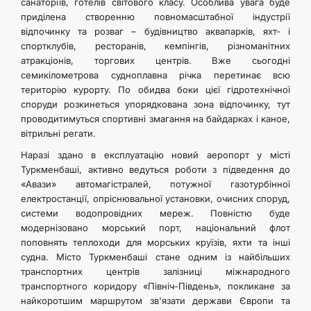
санаторіїв, готелів світового класу. Особлива увага буде
приділена створенню повномасштабної індустрії
відпочинку та розваг – будівництво аквапарків, яхт- і
спортклубів, ресторанів, кемпінгів, різноманітних
атракціонів, торгових центрів. Вже сьогодні
семикілометрова судноплавна річка перетинає всю
територію курорту. По обидва боки цієї гідротехнічної
споруди розкинеться упорядкована зона відпочинку, тут
проводитимуться спортивні змагання на байдарках і каное,
вітрильні регати.
Наразі здано в експлуатацію новий аеропорт у місті
Туркменбаші, активно ведуться роботи з підведення до
«Авази» автомагістралей, потужної газотурбінної
електростанції, опріснювальної установки, очисних споруд,
системи водопровідних мереж. Повністю буде
модернізовано морський порт, національний флот
поповнять теплоходи для морських круїзів, яхти та інші
судна. Місто Туркменбаші стане одним із найбільших
транспортних центрів залізниці міжнародного
транспортного коридору «Північ-Південь», покликане за
найкоротшим маршрутом зв'язати держави Європи та