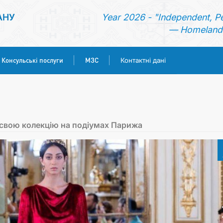
АНУ
Year 2026 - "Independent, P
— Homeland 
Консульські послуги
МЗС
Контактні дані
ГОЛОВНА
НОВИНИ
свою колекцію на подіумах Парижа
ТУРКМЕНИСТАН
КОНСУЛЬСЬКІ ПОСЛУГИ
МЗС
КОНТАКТНІ ДАНІ