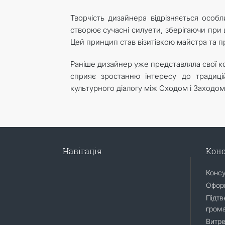
Творчість дизайнера відрізняється особ
створює сучасні силуети, зберігаючи при
Цей принцип став візитівкою майстра та п
Раніше дизайнер уже представляла свої ко
сприяє зростанню інтересу до традицій
культурного діалогу між Сходом і Заходом
Навігація
Конс
Конс
Оформ
Підтв
гром
Витре