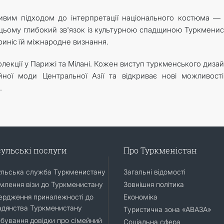
ливим підходом до інтерпретації національного костюма —
 цьому глибокий зв'язок із культурною спадщиною Туркменис
риніс їй міжнародне визнання.
лекції у Парижі та Мілані. Кожен виступ туркменського диза
ної моди Центральної Азії та відкриває нові можливост
.
ульські послуги
Про Туркменістан
ульська служба Туркменистану
Загальні відомості
лення візи до Туркменистану
Зовнішня політика
ердження приналежності до
Економіка
адянства Туркменистану
Туристична зона «АВАЗА»
бування довідки про сімейний
Соціальна сфера