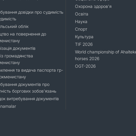
Охорона здоров'я
бування довідки про судимість
Освіта
удимість
Наука
льський облік
Спорт
цтво на повернення до
Культура
менистану
TIF 2026
ізація документів
World championship of Ahaltek
 із громадянства
horses 2026
менистану
OGT-2026
лення та видача паспорта гр-
уркменистану
бування документів про
тність боргових зобов'язань
ок витребування документів
namalar