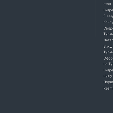
стан
Витре
/ нес
Консу
Свідо
Турк
Легал
Вихід
Турк
Оформ
на Т
Витре
відсу
Поряд
Resmi