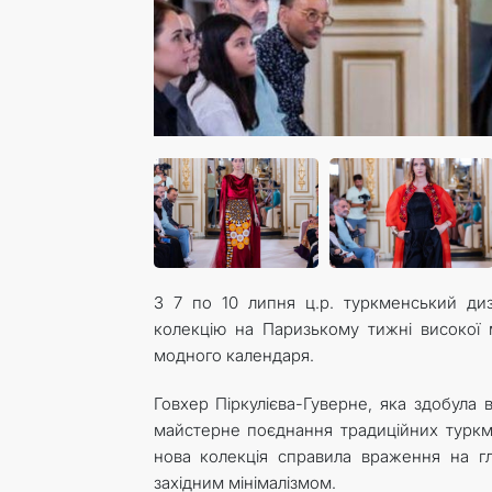
З 7 по 10 липня ц.р. туркменський диз
колекцію на Паризькому тижні високої м
модного календаря.
Говхер Піркулієва-Гуверне, яка здобула
майстерне поєднання традиційних туркме
нова колекція справила враження на гля
західним мінімалізмом.