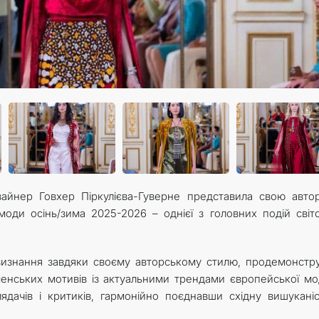
айнер Говхер Піркулієва-Гуверне представила свою авто
оди осінь/зима 2025-2026 – однієї з головних подій світ
 визнання завдяки своєму авторському стилю, продемонстр
нських мотивів із актуальними трендами європейської мод
дачів і критиків, гармонійно поєднавши східну вишуканіс