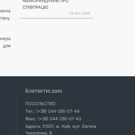
МЕМОРАНДУМІВ ПРО
СПІВПРАЦЮ
 вона
29 Лип 2026
тану.
йнера
і для
Контактні дані
ПОСОЛЬСТВО:
Тел.: (+38) 044-290-07-44
Факс: (+38) 044-290-07-43
Адреса: 01001, м. Київ, вул. Євгена
Чикаленка, 6.