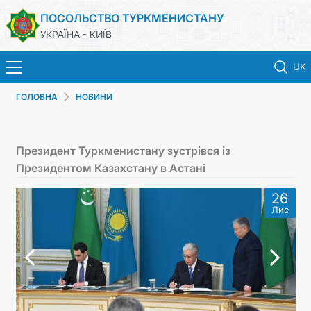
ПОСОЛЬСТВО ТУРКМЕНИСТАНУ
УКРАЇНА - КИЇВ
UK
ГОЛОВНА
НОВИНИ
ГОЛОВНА
НОВИНИ
Президент Туркменистану зустрівся із
Президентом Казахстану в Астані
ТУРКМЕНИСТАН
26
Лис
КОНСУЛЬСЬКІ ПОСЛУГИ
МЗС
КОНТАКТНІ ДАНІ