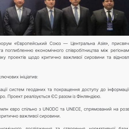
форум «Європейський Союз — Центральна Азія», присвяч
а поглибленню економічного співробітництва між регіонам
зку проектів щодо критично важливої сировини та віднов
лючових ініціатив:
ації систем геоданих та покращення доступу до інформаці
о. Проект реалізується ЄС разом із Фінляндією.
млн євро спільно з UNODC та UNECE, спрямований на роз
 критично важливої сировини.
омічного дослідження та створення нормативної бази