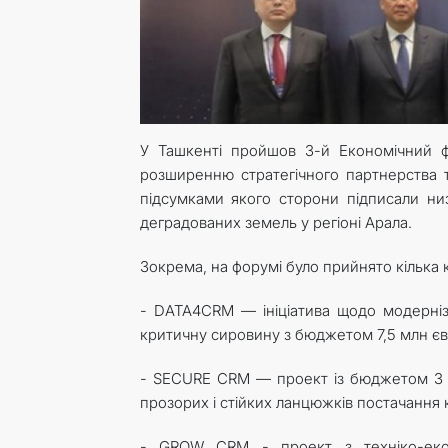
У Ташкенті пройшов 3-й Економічний 
розширенню стратегічного партнерства т
підсумками якого сторони підписали ни
деградованих земель у регіоні Арала.
Зокрема, на форумі було прийнято кілька к
- DATA4CRM — ініціатива щодо модерніз
критичну сировину з бюджетом 7,5 млн євр
- SECURE CRM — проект із бюджетом 3 
прозорих і стійких ланцюжків постачання
- GROW CRM - проект з техніко-екон