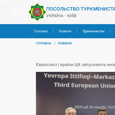
ПОСОЛЬСТВО ТУРКМЕНИСТ
УКРАЇНА - КИЇВ
Туркменистан
Головна
Новини
ГОЛОВНА
НОВИНИ
Євросоюз і країни ЦА запускають низк