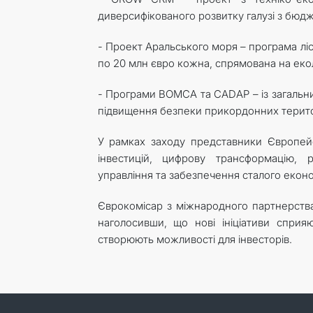
диверсифікованого розвитку галузі з бюд
- Проект Аральського моря – програма лі
по 20 млн євро кожна, спрямована на екол
- Програми BOMCA та CADAP – із загальни
підвищення безпеки прикордонних терито
У рамках заходу представники Європейс
інвестицій, цифрову трансформацію, 
управління та забезпечення сталого еконо
Єврокомісар з міжнародного партнерства 
наголосивши, що нові ініціативи сприя
створюють можливості для інвесторів.