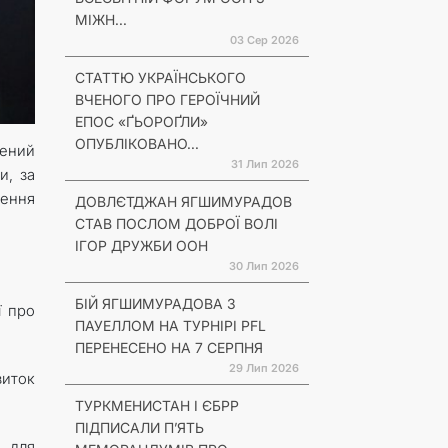
МІЖН...
03 Сер 2026
СТАТТЮ УКРАЇНСЬКОГО
ВЧЕНОГО ПРО ГЕРОЇЧНИЙ
ЕПОС «ҐЬОРОҐЛИ»
ОПУБЛІКОВАНО...
ений
31 Лип 2026
и, за
лення
ДОВЛЄТДЖАН ЯГШИМУРАДОВ
СТАВ ПОСЛОМ ДОБРОЇ ВОЛІ
ІГОР ДРУЖБИ ООН
30 Лип 2026
БІЙ ЯГШИМУРАДОВА З
ї про
ПАУЕЛЛОМ НА ТУРНІРІ PFL
ПЕРЕНЕСЕНО НА 7 СЕРПНЯ
29 Лип 2026
виток
ТУРКМЕНИСТАН І ЄБРР
ПІДПИСАЛИ П’ЯТЬ
 для