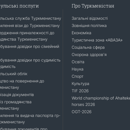
ульські послуги
Про Туркменістан
ульська служба Туркменистану
Загальні відомості
лення візи до Туркменистану
Зовнішня політика
ердження приналежності до
Економіка
адянства Туркменистану
Туристична зона «АВАЗА»
бування довідки про сімейний
Соціальна сфера
Охорона здоров'я
бування довідки про судимість
Освіта
удимість
Наука
льський облік
Спорт
цтво на повернення до
Культура
менистану
TIF 2026
ізація документів
World championship of Ahaltek
 із громадянства
horses 2026
менистану
OGT-2026
лення та видача паспорта гр-
уркменистану
бування документів про