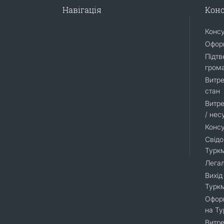
Навігація
Конс
Конс
Оформ
Підтв
гром
Витре
стан
Витре
/ нес
Консу
Свідо
Турк
Легал
Вихід
Турк
Оформ
на Т
Витре