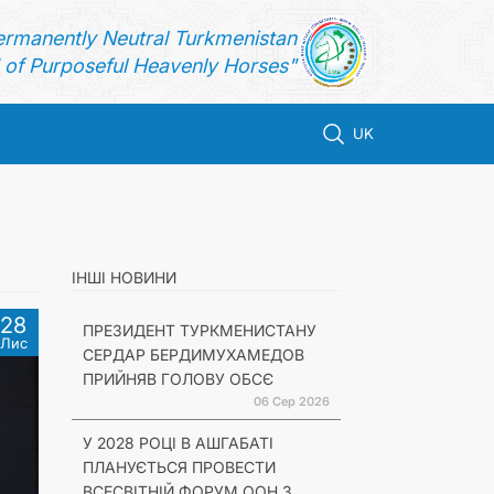
ermanently Neutral Turkmenistan
of Purposeful Heavenly Horses"
UK
ІНШІ НОВИНИ
28
ПРЕЗИДЕНТ ТУРКМЕНИСТАНУ
Лис
СЕРДАР БЕРДИМУХАМЕДОВ
ПРИЙНЯВ ГОЛОВУ ОБСЄ
06 Сер 2026
У 2028 РОЦІ В АШГАБАТІ
ПЛАНУЄТЬСЯ ПРОВЕСТИ
ВСЕСВІТНІЙ ФОРУМ ООН З