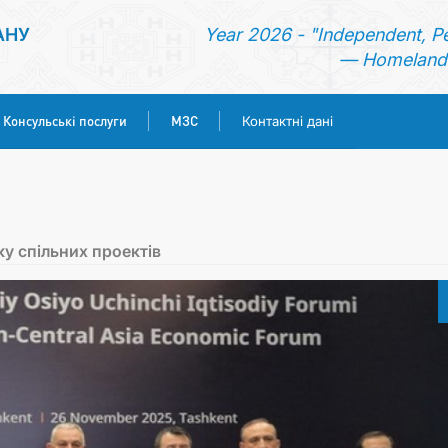
АНУ
Year 2026 - "Independent, P
— Homeland 
Консульські послуги
МЗС
Контактні дані
ГОЛОВНА
НОВИНИ
у спільних проектів
ТУРКМЕНИСТАН
КОНСУЛЬСЬКІ ПОСЛУГИ
МЗС
КОНТАКТНІ ДАНІ