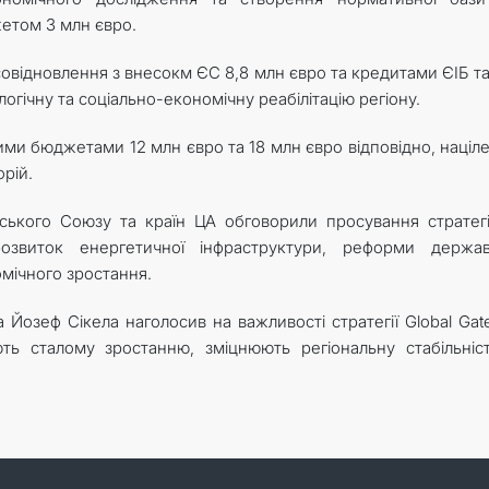
жетом 3 млн євро.
совідновлення з внесокм ЄС 8,8 млн євро та кредитами ЄІБ т
огічну та соціально-економічну реабілітацію регіону.
ми бюджетами 12 млн євро та 18 млн євро відповідно, націле
рій.
ького Союзу та країн ЦА обговорили просування стратег
розвиток енергетичної інфраструктури, реформи держав
мічного зростання.
Йозеф Сікела наголосив на важливості стратегії Global Gat
ють сталому зростанню, зміцнюють регіональну стабільніс