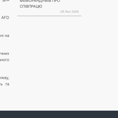
МЕМОРАНДУМІВ ПРО
СПІВПРАЦЮ
29 Лип 2026
а AFD
ні на
ічних
ного
eway,
ть та