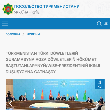
ПОСОЛЬСТВО ТУРКМЕНИСТАНУ
УКРАЇНА - КИЇВ
UK
ГОЛОВНА
НОВИНИ
ГОЛОВНА
НОВИНИ
TÜRKMENISTAN TÜRKI DÖWLETLERIŇ
GURAMASYNA AGZA DÖWLETLERIŇ HÖKÜMET
ТУРКМЕНИСТАН
BAŞTUTANLARYNYŇ/WISE-PREZIDENTINIŇ IKINJI
DUŞUŞYGYNA GATNAŞDY
КОНСУЛЬСЬКІ ПОСЛУГИ
4
Кві
МЗС
КОНТАКТНІ ДАНІ