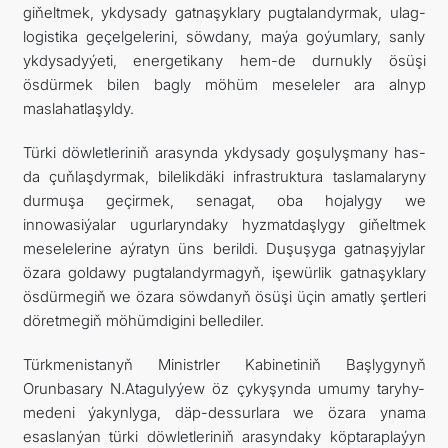
giňeltmek, ykdysady gatnaşyklary pugtalandyrmak, ulag-
logistika geçelgelerini, söwdany, maýa goýumlary, sanly
ykdysadyýeti, energetikany hem-de durnukly ösüşi
ösdürmek bilen bagly möhüm meseleler ara alnyp
maslahatlaşyldy.
Türki döwletleriniň arasynda ykdysady goşulyşmany has-
da çuňlaşdyrmak, bilelikdäki infrastruktura taslamalaryny
durmuşa geçirmek, senagat, oba hojalygy we
innowasiýalar ugurlaryndaky hyzmatdaşlygy giňeltmek
meselelerine aýratyn üns berildi. Duşuşyga gatnaşyjylar
özara goldawy pugtalandyrmagyň, işewürlik gatnaşyklary
ösdürmegiň we özara söwdanyň ösüşi üçin amatly şertleri
döretmegiň möhümdigini bellediler.
Türkmenistanyň Ministrler Kabinetiniň Başlygynyň
Orunbasary N.Atagulyýew öz çykyşynda umumy taryhy-
medeni ýakynlyga, däp-dessurlara we özara ynama
esaslanýan türki döwletleriniň arasyndaky köptaraplaýyn