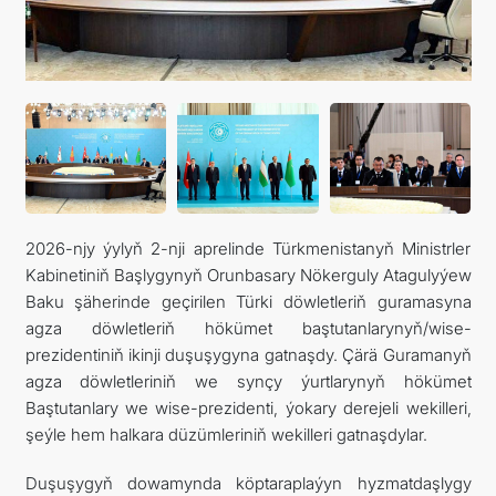
2026-njy ýylyň 2-nji aprelinde Türkmenistanyň Ministrler
Kabinetiniň Başlygynyň Orunbasary Nökerguly Atagulyýew
Baku şäherinde geçirilen Türki döwletleriň guramasyna
agza döwletleriň hökümet baştutanlarynyň/wise-
prezidentiniň ikinji duşuşygyna gatnaşdy. Çärä Guramanyň
agza döwletleriniň we synçy ýurtlarynyň hökümet
Baştutanlary we wise-prezidenti, ýokary derejeli wekilleri,
şeýle hem halkara düzümleriniň wekilleri gatnaşdylar.
Duşuşygyň dowamynda köptaraplaýyn hyzmatdaşlygy