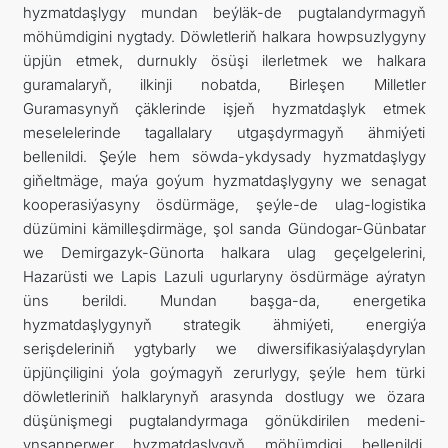
hyzmatdaşlygy mundan beýläk-de pugtalandyrmagyň
möhümdigini nygtady. Döwletleriň halkara howpsuzlygyny
üpjün etmek, durnukly ösüşi ilerletmek we halkara
guramalaryň, ilkinji nobatda, Birleşen Milletler
Guramasynyň çäklerinde işjeň hyzmatdaşlyk etmek
meselelerinde tagallalary utgaşdyrmagyň ähmiýeti
bellenildi. Şeýle hem söwda-ykdysady hyzmatdaşlygy
giňeltmäge, maýa goýum hyzmatdaşlygyny we senagat
kooperasiýasyny ösdürmäge, şeýle-de ulag-logistika
düzümini kämilleşdirmäge, şol sanda Gündogar-Günbatar
we Demirgazyk-Günorta halkara ulag geçelgelerini,
Hazarüsti we Lapis Lazuli ugurlaryny ösdürmäge aýratyn
üns berildi. Mundan başga-da, energetika
hyzmatdaşlygynyň strategik ähmiýeti, energiýa
serişdeleriniň ygtybarly we diwersifikasiýalaşdyrylan
üpjünçiligini ýola goýmagyň zerurlygy, şeýle hem türki
döwletleriniň halklarynyň arasynda dostlugy we özara
düşünişmegi pugtalandyrmaga gönükdirilen medeni-
ynsanperwer hyzmatdaşlygyň möhümdigi bellenildi.