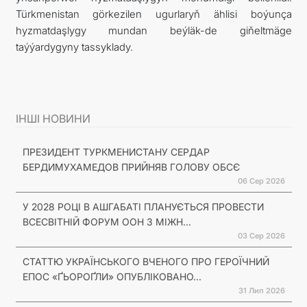
Türkmenistan görkezilen ugurlaryň ählisi boýunça
hyzmatdaşlygy mundan beýläk-de giňeltmäge
taýýardygyny tassyklady.
ІНШІ НОВИНИ
ПРЕЗИДЕНТ ТУРКМЕНИСТАНУ СЕРДАР
БЕРДИМУХАМЕДОВ ПРИЙНЯВ ГОЛОВУ ОБСЄ
06 Сер 2026
У 2028 РОЦІ В АШГАБАТІ ПЛАНУЄТЬСЯ ПРОВЕСТИ
ВСЕСВІТНІЙ ФОРУМ ООН З МІЖН...
03 Сер 2026
СТАТТЮ УКРАЇНСЬКОГО ВЧЕНОГО ПРО ГЕРОЇЧНИЙ
ЕПОС «ҐЬОРОҐЛИ» ОПУБЛІКОВАНО...
31 Лип 2026