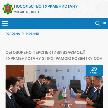
ПОСОЛЬСТВО ТУРКМЕНИСТАНУ
УКРАЇНА - КИЇВ
UK
ГОЛОВНА
НОВИНИ
ГОЛОВНА
НОВИНИ
ОБГОВОРЕНО ПЕРСПЕКТИВИ ВЗАЄМОДІЇ
ТУРКМЕНИСТАНУ З ПРОГРАМОЮ РОЗВИТКУ ООН
ТУРКМЕНИСТАН
29
Травень
КОНСУЛЬСЬКІ ПОСЛУГИ
МЗС
КОНТАКТНІ ДАНІ