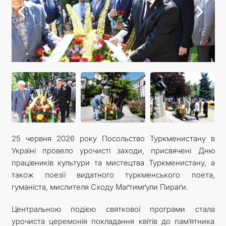
25 червня 2026 року Посольство Туркменистану в
Україні провело урочисті заходи, присвячені Дню
працівників культури та мистецтва Туркменистану, а
також поезії видатного туркменського поета,
гуманіста, мислителя Сходу Маґтимґули Пираґи.
Центральною подією святкової програми стала
урочиста церемонія покладання квітів до пам’ятника