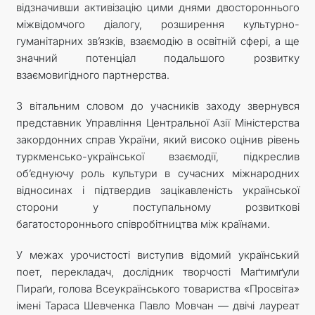
відзначивши активізацію цими днями двостороннього
міжвідомчого діалогу, розширення культурно-
гуманітарних зв’язків, взаємодію в освітній сфері, а ще
значний потенціал подальшого розвитку
взаємовигідного партнерства.
З вітальним словом до учасників заходу звернувся
представник Управління Центральної Азії Міністерства
закордонних справ України, який високо оцінив рівень
туркменсько-української взаємодії, підкреслив
об’єднуючу роль культури в сучасних міжнародних
відносинах і підтвердив зацікавленість української
сторони у поступальному розвиткові
багатостороннього співробітництва між країнами.
У межах урочистості виступив відомий український
поет, перекладач, дослідник творчості Маґтимґули
Пираґи, голова Всеукраїнського товариства «Просвіта»
імені Тараса Шевченка Павло Мовчан — двічі лауреат