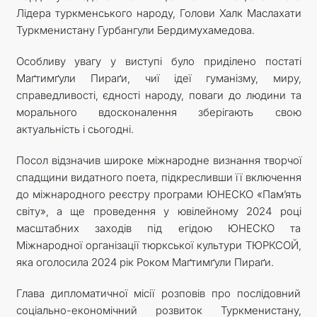
Лідера туркменського народу, Голови Халк Маслахати
Туркменистану Гурбангули Бердимухамедова.
Особливу увагу у виступі було приділено постаті
Маґтимґули Пираґи, чиї ідеї гуманізму, миру,
справедливості, єдності народу, поваги до людини та
морального вдосконалення зберігають свою
актуальність і сьогодні.
Посол відзначив широке міжнародне визнання творчої
спадщини видатного поета, підкресливши її включення
до міжнародного реєстру програми ЮНЕСКО «Пам’ять
світу», а ще проведення у ювілейному 2024 році
масштабних заходів під егідою ЮНЕСКО та
Міжнародної організації тюркської культури ТЮРКСОЙ,
яка оголосила 2024 рік Роком Маґтимґули Пираґи.
Глава дипломатичної місії розповів про послідовний
соціально-економічний розвиток Туркменистану,