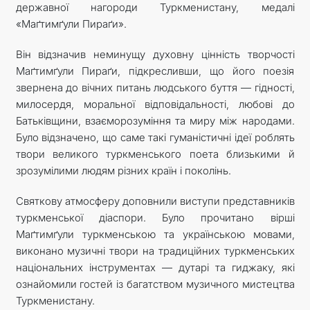
державної нагороди Туркменистану, медалі
«Маґтимґули Пираґи».
Він відзначив неминущу духовну цінність творчості
Маґтимґули Пираґи, підкресливши, що його поезія
звернена до вічних питань людського буття — гідності,
милосердя, моральної відповідальності, любові до
Батьківщини, взаєморозуміння та миру між народами.
Було відзначено, що саме такі гуманістичні ідеї роблять
твори великого туркменського поета близькими й
зрозумілими людям різних країн і поколінь.
Святкову атмосферу доповнили виступи представників
туркменської діаспори. Було прочитано вірші
Маґтимґули туркменською та українською мовами,
виконано музичні твори на традиційних туркменських
національних інструментах — дутарі та гиджаку, які
ознайомили гостей із багатством музичного мистецтва
Туркменистану.