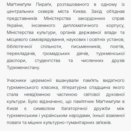
Маґтимґули Пираґи, розташованого в одному із
центральних скверів міста Києва. Захід об’єднав
представників Міністерства закордонних справ
України, іноземного дипломатичного корпусу,
Міністерства культури, органів державної влади та
місцевого самоврядування, наукових і освітніх установ,
бібліотечної спільноти, письменників, поетів,
перекладачів, громадських діячів, туркменської
діаспори, студентства та численних друзів
Туркменистану.
Учасники церемонії вшанували пам’ять видатного
туркменського класика, літературна спадщина якого
стала невід’ємною частиною світової духовної
культури. Було відзначено, що пам’ятник Маґтимґули в
Києві є символом багаторічної дружби між
туркменським і українським народами, їхньої взаємної
поваги та міцних культурно-гуманітарних зв’язків.