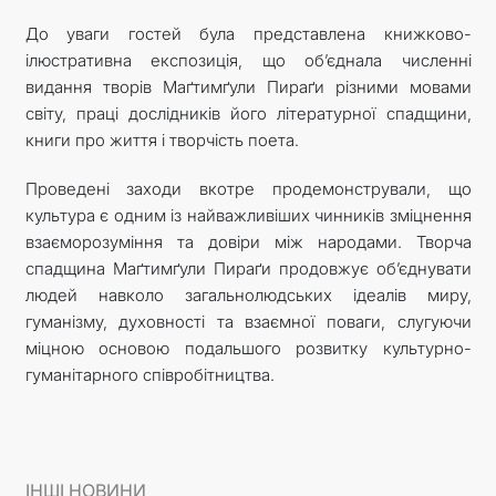
До уваги гостей була представлена книжково-
ілюстративна експозиція, що об’єднала численні
видання творів Маґтимґули Пираґи різними мовами
світу, праці дослідників його літературної спадщини,
книги про життя і творчість поета.
Проведені заходи вкотре продемонстрували, що
культура є одним із найважливіших чинників зміцнення
взаєморозуміння та довіри між народами. Творча
спадщина Маґтимґули Пираґи продовжує об’єднувати
людей навколо загальнолюдських ідеалів миру,
гуманізму, духовності та взаємної поваги, слугуючи
міцною основою подальшого розвитку культурно-
гуманітарного співробітництва.
ІНШІ НОВИНИ