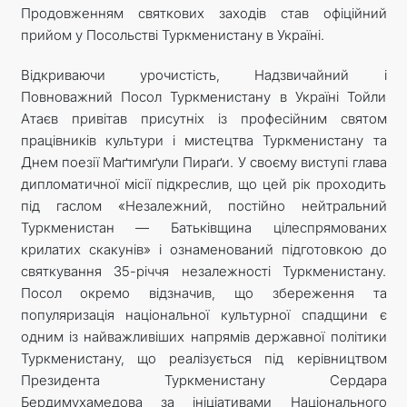
Продовженням святкових заходів став офіційний
прийом у Посольстві Туркменистану в Україні.
Відкриваючи урочистість, Надзвичайний і
Повноважний Посол Туркменистану в Україні Тойли
Атаєв привітав присутніх із професійним святом
працівників культури і мистецтва Туркменистану та
Днем поезії Маґтимґули Пираґи. У своєму виступі глава
дипломатичної місії підкреслив, що цей рік проходить
під гаслом «Незалежний, постійно нейтральний
Туркменистан — Батьківщина цілеспрямованих
крилатих скакунів» і ознаменований підготовкою до
святкування 35-річчя незалежності Туркменистану.
Посол окремо відзначив, що збереження та
популяризація національної культурної спадщини є
одним із найважливіших напрямів державної політики
Туркменистану, що реалізується під керівництвом
Президента Туркменистану Сердара
Бердимухамедова за ініціативами Національного