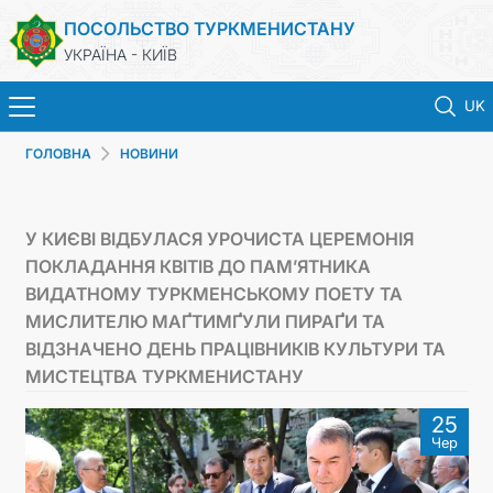
ПОСОЛЬСТВО ТУРКМЕНИСТАНУ
УКРАЇНА - КИЇВ
UK
ГОЛОВНА
НОВИНИ
ГОЛОВНА
НОВИНИ
У КИЄВІ ВІДБУЛАСЯ УРОЧИСТА ЦЕРЕМОНІЯ
ПОКЛАДАННЯ КВІТІВ ДО ПАМ’ЯТНИКА
ТУРКМЕНИСТАН
ВИДАТНОМУ ТУРКМЕНСЬКОМУ ПОЕТУ ТА
МИСЛИТЕЛЮ МАҐТИМҐУЛИ ПИРАҐИ ТА
КОНСУЛЬСЬКІ ПОСЛУГИ
ВІДЗНАЧЕНО ДЕНЬ ПРАЦІВНИКІВ КУЛЬТУРИ ТА
МИСТЕЦТВА ТУРКМЕНИСТАНУ
МЗС
25
Чер
КОНТАКТНІ ДАНІ