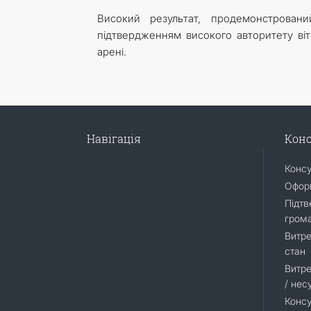
Високий результат, продемонстрован
підтвердженням високого авторитету ві
арені.
Навігація
Конс
Конс
Оформ
Підтв
гром
Витре
стан
Витре
/ нес
Консу