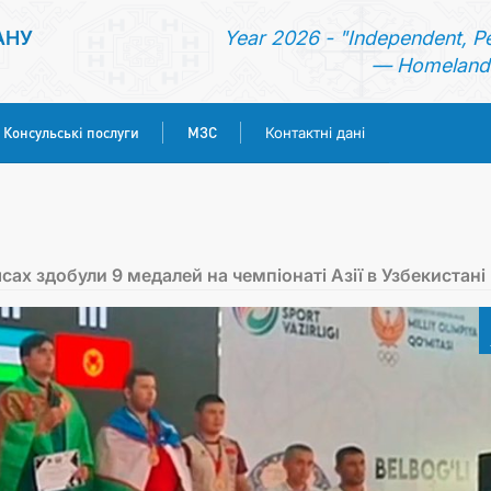
АНУ
Year 2026 - "Independent, P
— Homeland 
Консульські послуги
МЗС
Контактні дані
ГОЛОВНА
НОВИНИ
ах здобули 9 медалей на чемпіонаті Азії в Узбекистані
ТУРКМЕНИСТАН
КОНСУЛЬСЬКІ ПОСЛУГИ
МЗС
КОНТАКТНІ ДАНІ