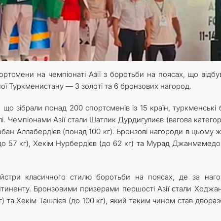
ртсмени на чемпіонаті Азії з боротьби на поясах, що відбу
ної Туркменистану — 3 золоті та 6 бронзових нагород.
, що зібрали понад 200 спортсменів із 15 країн, туркменські 
лі. Чемпіонами Азії стали Шатлик Дурдигулиєв (вагова категор
урбан Аллабердієв (понад 100 кг). Бронзові нагороди в цьому ж
о 57 кг), Хекім Нурбердієв (до 62 кг) та Мурад Джанмамедо
майстри класичного стилю боротьби на поясах, де за наг
онтиненту. Бронзовими призерами першості Азії стали Ходжа
г) та Хекім Ташлієв (до 100 кг), який таким чином став двора