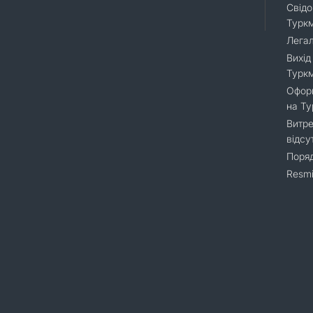
Свідо
Турк
Легал
Вихід
Турк
Оформ
на Т
Витре
відсу
Поряд
Resmi