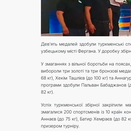
Дев'ять медалей здобули туркменські спо
узбецькому місті Фергана. У доробку збір
У змаганнях з вільної боротьби на поясах
вибороли три золоті та три бронзові меда
68 кг), Хекім Ташлієв (до 100 кг) та Аннаг
програми здобули Пальван Бабаджанов (д
82 кг).
Успіх туркменської збірної закріпили 
змагалися 200 спортсменів із 10 країн к
Аннаєв (до 75 кг), Батир Хемраєв (до 82 к
призером турніру.