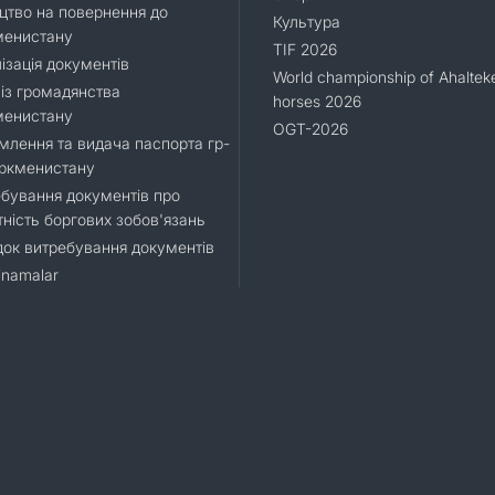
цтво на повернення до
Культура
менистану
TIF 2026
ізація документів
World championship of Ahaltek
 із громадянства
horses 2026
менистану
OGT-2026
лення та видача паспорта гр-
уркменистану
бування документів про
тність боргових зобов'язань
ок витребування документів
namalar