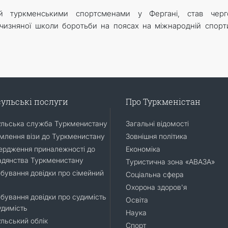
ий туркменськими спортсменами у Фергані, став черг
тчизняної школи боротьби на поясах на міжнародній спорт
ульські послуги
Про Туркменістан
ульська служба Туркменистану
Загальні відомості
лення візи до Туркменистану
Зовнішня політика
ердження приналежності до
Економіка
адянства Туркменистану
Туристична зона «АВАЗА»
бування довідки про сімейний
Соціальна сфера
Охорона здоров'я
бування довідки про судимість
Освіта
удимість
Наука
льський облік
Спорт