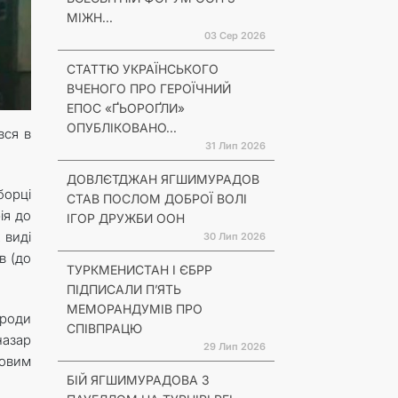
МІЖН...
03 Сер 2026
СТАТТЮ УКРАЇНСЬКОГО
ВЧЕНОГО ПРО ГЕРОЇЧНИЙ
ЕПОС «ҐЬОРОҐЛИ»
ОПУБЛІКОВАНО...
вся в
31 Лип 2026
ДОВЛЄТДЖАН ЯГШИМУРАДОВ
борці
СТАВ ПОСЛОМ ДОБРОЇ ВОЛІ
ія до
ІГОР ДРУЖБИ ООН
 виді
30 Лип 2026
в (до
ТУРКМЕНИСТАН І ЄБРР
ПІДПИСАЛИ П’ЯТЬ
МЕМОРАНДУМІВ ПРО
ороди
СПІВПРАЦЮ
назар
29 Лип 2026
зовим
БІЙ ЯГШИМУРАДОВА З