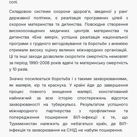
солі.
Складовою системи охорони здоров'я, зведеної у ранг
державної політики, є реалізація програмних цілей з
охорони материнства та дитинства. Повсюдне створення
високооснащених медичних центрів материнства та
дитинства «Ене мяхрі», успішна реалізація національної
програми з грудного вигодовування та боротьби з анемією
отримали високу оцінку великих міжнародних організацій.
Ці та інші заходи дозволили скоротити смертність немовлят
за період 1990-2008 років вдвічі та материнську смертність
у 10 разів.
Значно посилюється боротьба і з такими захворюваннями,
як малярія, кір та краснуха. У країні йде до завершення
процес повного знищення малярії, констатований
найнижчий за всю історію спостережень відсоток
захворюваності на туберкульоз. Результатом успішного
міжнародного партнерства з профілактики та
попередження поширення ВІЛ-інфекції є те, що
Туркменистан належить до небагатьох країн, де ВІЛ-
інфекція та захворювання на СНІД не набули поширення.