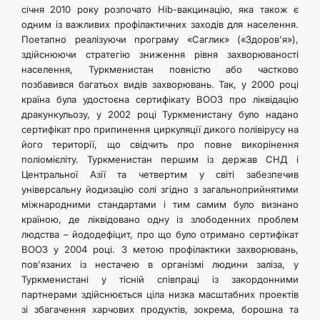
січня 2010 року розпочато Hib-вакцинацію, яка також є
одним із важливих профілактичних заходів для населення.
Поетапно реалізуючи програму «Саглик» («Здоров'я»),
здійснюючи стратегію зниження рівня захворюваності
населення, Туркменистан повністю або частково
позбавився багатьох видів захворювань. Так, у 2000 році
країна була удостоєна сертифікату ВООЗ про ліквідацію
дракункульозу, у 2002 році Туркменистану було надано
сертифікат про припинення циркуляції дикого полівірусу на
його території, що свідчить про повне викорінення
поліомієліту. Туркменистан першим із держав СНД і
Центральної Азії та четвертим у світі забезпечив
універсальну йодизацію солі згідно з загальноприйнятими
міжнародними стандартами і тим самим було визнано
країною, де ліквідовано одну із злободенних проблем
людства – йододефіцит, про що було отримано сертифікат
ВООЗ у 2004 році. З метою профілактики захворювань,
пов'язаних із нестачею в організмі людини заліза, у
Туркменистані у тісній співпраці із закордонними
партнерами здійснюється ціла низка масштабних проектів
зі збагачення харчових продуктів, зокрема, борошна та