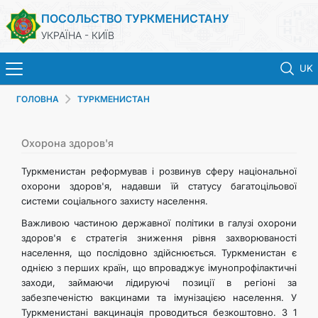
ПОСОЛЬСТВО ТУРКМЕНИСТАНУ
УКРАЇНА - КИЇВ
UK
ГОЛОВНА
ТУРКМЕНИСТАН
ГОЛОВНА
НОВИНИ
Охорона здоров'я
Туркменистан реформував і розвинув сферу національної
ТУРКМЕНИСТАН
охорони здоров'я, надавши їй статусу багатоцільової
системи соціального захисту населення.
КОНСУЛЬСЬКІ ПОСЛУГИ
Важливою частиною державної політики в галузі охорони
здоров'я є стратегія зниження рівня захворюваності
населення, що послідовно здійснюється. Туркменистан є
МЗС
однією з перших країн, що впроваджує імунопрофілактичні
заходи, займаючи лідируючі позиції в регіоні за
КОНТАКТНІ ДАНІ
забезпеченістю вакцинами та імунізацією населення. У
Туркменистані вакцинація проводиться безкоштовно. З 1