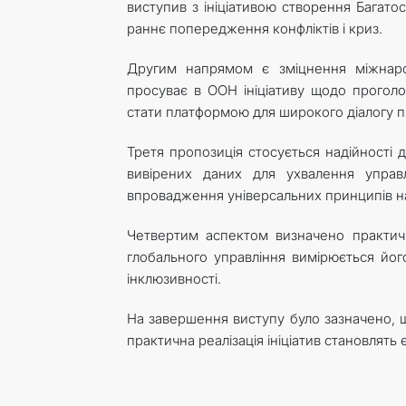
виступив з ініціативою створення Багато
раннє попередження конфліктів і криз.
Другим напрямом є зміцнення міжнаро
просуває в ООН ініціативу щодо прогол
стати платформою для широкого діалогу п
Третя пропозиція стосується надійності д
вивірених даних для ухвалення управ
впровадження універсальних принципів наді
Четвертим аспектом визначено практичн
глобального управління вимірюється йог
інклюзивності.
На завершення виступу було зазначено, щ
практична реалізація ініціатив становлять