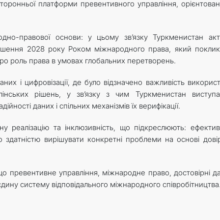
сторонньої платформи превентивного управління, орієнтован
дно-правової основи: у цьому зв’язку Туркменистан ак
ошення 2028 року Роком міжнародного права, який покли
ро роль права в умовах глобальних перетворень.
аних і цифровізації, де було відзначено важливість викорис
лінських рішень, у зв’язку з чим Туркменистан виступ
йності даних і спільних механізмів їх верифікації.
у реалізацію та інклюзивність, що підкреслюють: ефектив
о здатністю вирішувати конкретні проблеми на основі дові
о превентивне управління, міжнародне право, достовірні да
 єдину систему відповідального міжнародного співробітництва