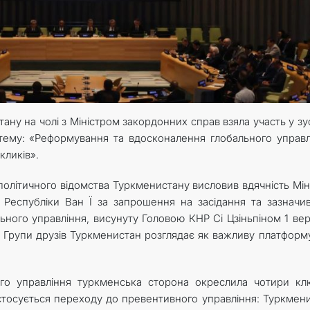
ану на чолі з Міністром закордонних справ взяла участь у зус
 тему: «Реформування та вдосконалення глобального управл
кликів».
політичного відомства Туркменистану висловив вдячність Мін
 Республіки Ван Ї за запрошення на засідання та зазначи
льного управління, висунуту Головою КНР Сі Цзіньпіном 1 ве
 Групи друзів Туркменистан розглядає як важливу платформ
ного управління туркменська сторона окреслила чотири кл
 стосується переходу до превентивного управління: Туркмен