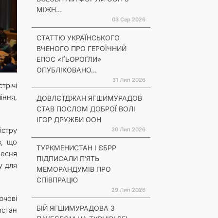
МІЖН...
03 Сер 2026
СТАТТЮ УКРАЇНСЬКОГО
ВЧЕНОГО ПРО ГЕРОЇЧНИЙ
ЕПОС «ҐЬОРОҐЛИ»
ОПУБЛІКОВАНО...
31 Лип 2026
трічі
іння,
ДОВЛЄТДЖАН ЯГШИМУРАДОВ
СТАВ ПОСЛОМ ДОБРОЇ ВОЛІ
ІГОР ДРУЖБИ ООН
істру
30 Лип 2026
в, що
ТУРКМЕНИСТАН І ЄБРР
ресня
ПІДПИСАЛИ П’ЯТЬ
у для
МЕМОРАНДУМІВ ПРО
СПІВПРАЦЮ
29 Лип 2026
ючові
БІЙ ЯГШИМУРАДОВА З
истан