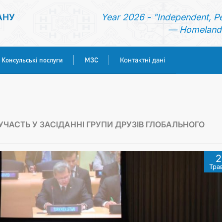
АНУ
Year 2026 - "Independent, P
— Homeland 
Консульські послуги
МЗС
Контактні дані
ГОЛОВНА
НОВИНИ
ЧАСТЬ У ЗАСІДАННІ ГРУПИ ДРУЗІВ ГЛОБАЛЬНОГО
ТУРКМЕНИСТАН
2
Тра
КОНСУЛЬСЬКІ ПОСЛУГИ
МЗС
КОНТАКТНІ ДАНІ