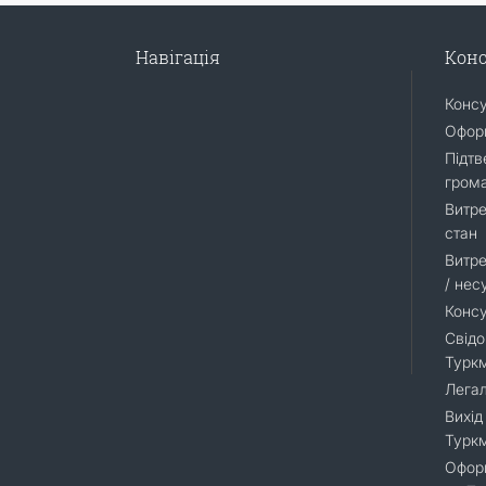
Навігація
Конс
Конс
Оформ
Підтв
гром
Витре
стан
Витре
/ нес
Консу
Свідо
Турк
Легал
Вихід
Турк
Оформ