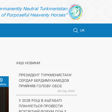
ermanently Neutral Turkmenistan
of Purposeful Heavenly Horses"
UK
ІНШІ НОВИНИ
ПРЕЗИДЕНТ ТУРКМЕНИСТАНУ
9
СЕРДАР БЕРДИМУХАМЕДОВ
вень
ПРИЙНЯВ ГОЛОВУ ОБСЄ
06 Сер 2026
У 2028 РОЦІ В АШГАБАТІ
ПЛАНУЄТЬСЯ ПРОВЕСТИ
ВСЕСВІТНІЙ ФОРУМ ООН З