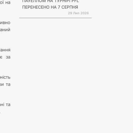
ПАУЕЛЛОМ НА ТУРНІРІ PFL
ої на
ПЕРЕНЕСЕНО НА 7 СЕРПНЯ
29 Лип 2026
тивно
каний
тання
ає за
ність
ри та
ні та
.