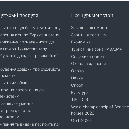
ульські послуги
Про Туркменістан
ульська служба Туркменистану
Загальні відомості
лення візи до Туркменистану
Зовнішня політика
ердження приналежності до
Економіка
адянства Туркменистану
Туристична зона «АВАЗА»
бування довідки про сімейний
Соціальна сфера
Охорона здоров'я
бування довідки про судимість
Освіта
удимість
Наука
льський облік
Спорт
цтво на повернення до
Культура
менистану
TIF 2026
ізація документів
World championship of Ahaltek
 із громадянства
horses 2026
менистану
OGT-2026
лення та видача паспорта гр-