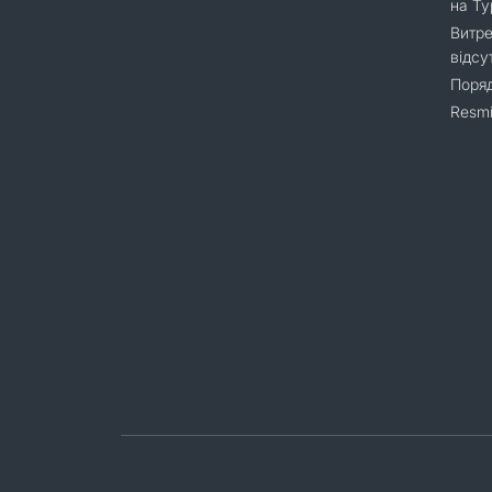
на Т
Витре
відсу
Поряд
Resmi