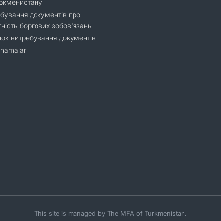
уркменистану
бування документів про
тність боргових зобов'язань
ок витребування документів
namalar
This site is managed by The MFA of Turkmenistan.