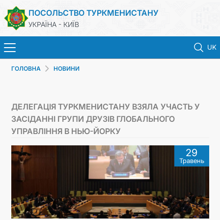
ПОСОЛЬСТВО ТУРКМЕНИСТАНУ
УКРАЇНА - КИЇВ
UK
ГОЛОВНА
НОВИНИ
ГОЛОВНА
НОВИНИ
ДЕЛЕГАЦІЯ ТУРКМЕНИСТАНУ ВЗЯЛА УЧАСТЬ У
ЗАСІДАННІ ГРУПИ ДРУЗІВ ГЛОБАЛЬНОГО
ТУРКМЕНИСТАН
УПРАВЛІННЯ В НЬЮ-ЙОРКУ
29
КОНСУЛЬСЬКІ ПОСЛУГИ
Травень
МЗС
КОНТАКТНІ ДАНІ