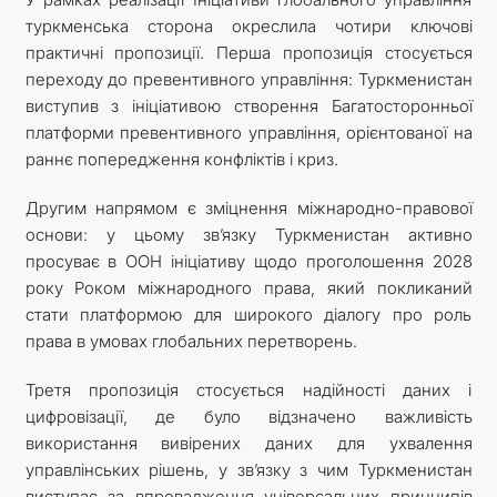
туркменська сторона окреслила чотири ключові
практичні пропозиції. Перша пропозиція стосується
переходу до превентивного управління: Туркменистан
виступив з ініціативою створення Багатосторонньої
платформи превентивного управління, орієнтованої на
раннє попередження конфліктів і криз.
Другим напрямом є зміцнення міжнародно-правової
основи: у цьому зв’язку Туркменистан активно
просуває в ООН ініціативу щодо проголошення 2028
року Роком міжнародного права, який покликаний
стати платформою для широкого діалогу про роль
права в умовах глобальних перетворень.
Третя пропозиція стосується надійності даних і
цифровізації, де було відзначено важливість
використання вивірених даних для ухвалення
управлінських рішень, у зв’язку з чим Туркменистан
виступає за впровадження універсальних принципів