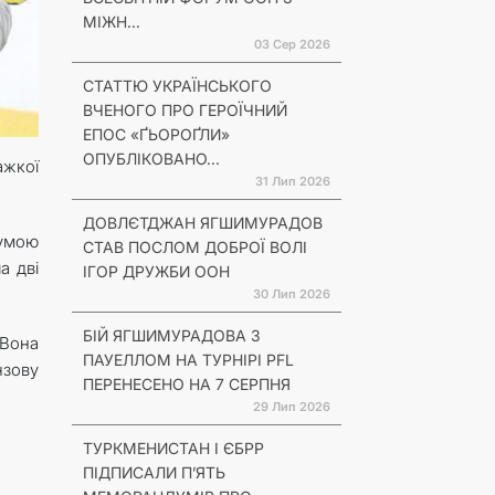
МІЖН...
03 Сер 2026
СТАТТЮ УКРАЇНСЬКОГО
ВЧЕНОГО ПРО ГЕРОЇЧНИЙ
ЕПОС «ҐЬОРОҐЛИ»
ОПУБЛІКОВАНО...
ажкої
31 Лип 2026
ДОВЛЄТДЖАН ЯГШИМУРАДОВ
сумою
СТАВ ПОСЛОМ ДОБРОЇ ВОЛІ
а дві
ІГОР ДРУЖБИ ООН
30 Лип 2026
БІЙ ЯГШИМУРАДОВА З
 Вона
ПАУЕЛЛОМ НА ТУРНІРІ PFL
нзову
ПЕРЕНЕСЕНО НА 7 СЕРПНЯ
29 Лип 2026
ТУРКМЕНИСТАН І ЄБРР
ПІДПИСАЛИ П’ЯТЬ