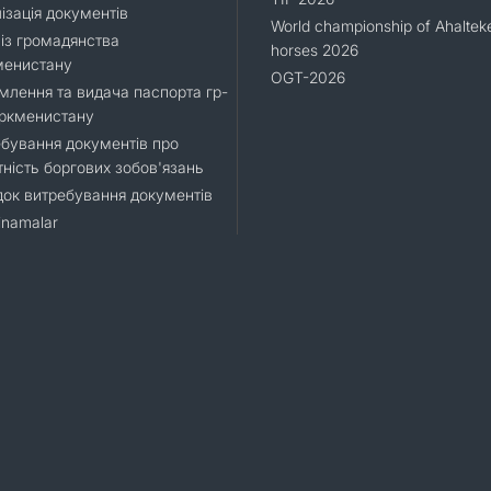
ізація документів
World championship of Ahaltek
 із громадянства
horses 2026
менистану
OGT-2026
лення та видача паспорта гр-
уркменистану
бування документів про
тність боргових зобов'язань
ок витребування документів
namalar