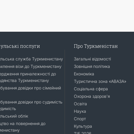
ульські послуги
Про Туркменістан
ульська служба Туркменистану
Загальні відомості
лення візи до Туркменистану
Зовнішня політика
ердження приналежності до
Економіка
адянства Туркменистану
Туристична зона «АВАЗА»
бування довідки про сімейний
Соціальна сфера
Охорона здоров'я
бування довідки про судимість
Освіта
удимість
Наука
льський облік
Спорт
цтво на повернення до
Культура
менистану
TIF 2026