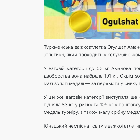
Туркменська важкоатлетка Огулшат Амано
атлетики, який проходить у колумбійському
У ваговій категорії до 53 кг Аманова п
двоборства вона набрала 191 кг. Окрім зо
малі золоті медалі — за перемоги у ривку 
У цій же ваговій категорії виступала 
підняла 83 кг у ривку та 105 кг у поштов
медаль турніру, а також малу срібну меда
Юнацький чемпіонат світу з важкої атлетик