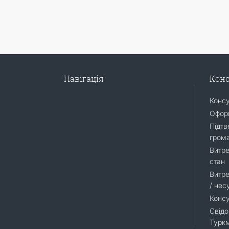
Навігація
Конс
Конс
Оформ
Підтв
гром
Витре
стан
Витре
/ нес
Консу
Свідо
Турк