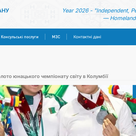
АНУ
Year 2026 - "Independent, P
— Homeland 
Консульські послуги
МЗС
Контактні дані
ГОЛОВНА
НОВИНИ
лото юнацького чемпіонату світу в Колумбії
ТУРКМЕНИСТАН
КОНСУЛЬСЬКІ ПОСЛУГИ
МЗС
КОНТАКТНІ ДАНІ