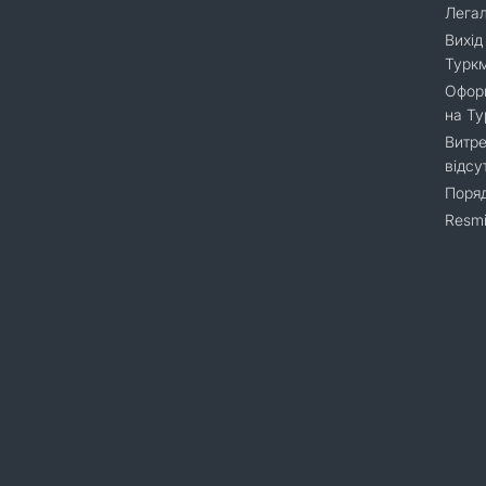
Легал
Вихід
Турк
Оформ
на Т
Витре
відсу
Поряд
Resmi