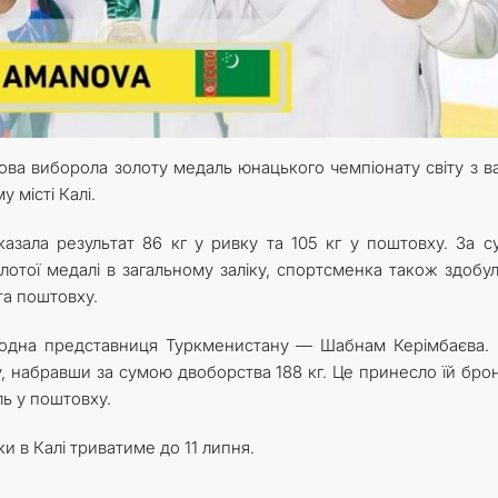
ва виборола золоту медаль юнацького чемпіонату світу з в
 місті Калі.
оказала результат 86 кг у ривку та 105 кг у поштовху. За 
лотої медалі в загальному заліку, спортсменка також здобул
та поштовху.
ще одна представниця Туркменистану — Шабнам Керімбаєва.
ху, набравши за сумою двоборства 188 кг. Це принесло їй бро
ль у поштовху.
и в Калі триватиме до 11 липня.