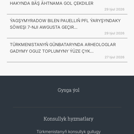
HAKYNDA BÄŞ ÄHTNAMA GOL ÇEKDILER
29 Iýul 2026
ÝAGŞYMYRADOW BILEN PAUELLIŇ PFL ÝARYŞYNDAKY
SÖWEŞI 7-NJI AWGUSTA GEÇIR...
29 Iýul 2026
TÜRKMENISTANYŇ GÜNBATARYNDA ARHEOLOGLAR
GADYMY OGUZ TOPLUMYNY ÝÜZE ÇYK...
27 Iýul 2026
Gysga ýol
Konsullyk hyzmatlary
Türkmenistanyň konsullyk gullugy