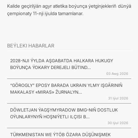
Kalide geçirilýän agyr atletika boýunça ýetginjekleriň dünýä
çempionaty 11-nji iýulda tamamlanar.
BEÝLEKI HABARLAR
2028-NJI ÝYLDA AŞGABATDA HALKARA HUKUGY
BOÝUNÇA ÝOKARY DEREJELI BÜTIND...
03 Awg 2026
“GÖROGLY” EPOSY BARADA UKRAIN YLMY IŞGÄRINIŇ
MAKALASY «MIRAS» ŽURNALYN...
31 Iýul 2026
DÖWLETJAN ÝAGŞYMYRADOW BMG-NIŇ DOSTLUK
OÝUNLARYNYŇ HOŞNIÝETLI ILÇISI B...
30 Iýul 2026
TÜRKMENISTAN WE ÝTÖB ÖZARA DÜŞÜNIŞMEK