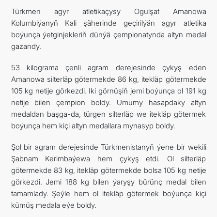
Türkmen agyr atletikaçysy Ogulşat Amanowa
Kolumbiýanyň Kali şäherinde geçirilýän agyr atletika
boýunça ýetginjekleriň dünýä çempionatynda altyn medal
gazandy.
53 kilograma çenli agram derejesinde çykyş eden
Amanowa silterläp götermekde 86 kg, itekläp götermekde
105 kg netije görkezdi. Iki görnüşiň jemi boýunça ol 191 kg
netije bilen çempion boldy. Umumy hasapdaky altyn
medaldan başga-da, türgen silterläp we itekläp götermek
boýunça hem kiçi altyn medallara mynasyp boldy.
Şol bir agram derejesinde Türkmenistanyň ýene bir wekili
Şabnam Kerimbaýewa hem çykyş etdi. Ol silterläp
götermekde 83 kg, itekläp götermekde bolsa 105 kg netije
görkezdi. Jemi 188 kg bilen ýaryşy bürünç medal bilen
tamamlady. Şeýle hem ol itekläp götermek boýunça kiçi
kümüş medala eýe boldy.