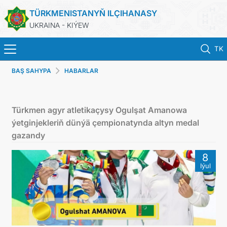
TÜRKMENISTANYŇ ILÇIHANASY
UKRAINA - KIÝEW
TK
BAŞ SAHYPA
HABARLAR
BAŞ SAHYPA
HABARLAR
Türkmen agyr atletikaçysy Ogulşat Amanowa
ýetginjekleriň dünýä çempionatynda altyn medal
TÜRKMENISTAN
gazandy
8
KONSULLYK HYZMATLARY
Iýul
DIM
ARAGATNAŞYK