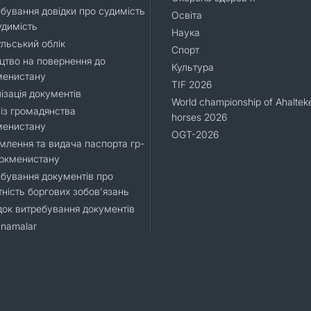
бування довідки про судимість
Освіта
удимість
Наука
льський облік
Спорт
цтво на повернення до
Культура
менистану
TIF 2026
ізація документів
World championship of Ahaltek
 із громадянства
horses 2026
менистану
OGT-2026
лення та видача паспорта гр-
уркменистану
бування документів про
тність боргових зобов'язань
ок витребування документів
namalar