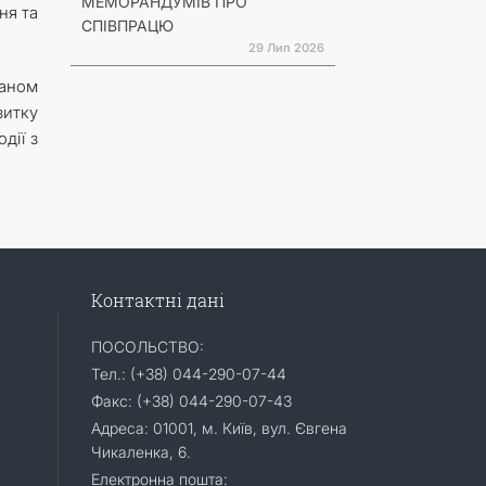
МЕМОРАНДУМІВ ПРО
ня та
СПІВПРАЦЮ
29 Лип 2026
оаном
итку
дії з
Контактні дані
ПОСОЛЬСТВО:
Тел.: (+38) 044-290-07-44
Факс: (+38) 044-290-07-43
Адреса: 01001, м. Київ, вул. Євгена
Чикаленка, 6.
Електронна пошта: