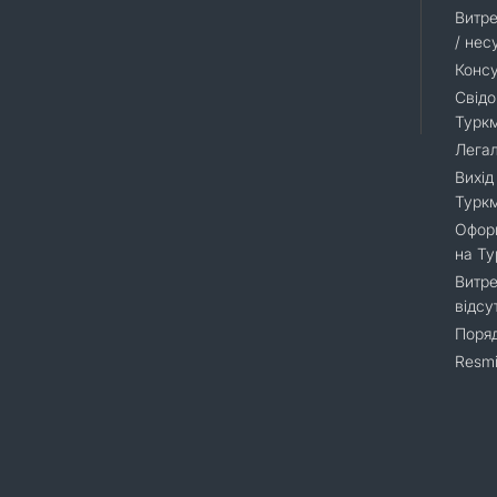
Витре
/ нес
Консу
Свідо
Турк
Легал
Вихід
Турк
Оформ
на Т
Витре
відсу
Поряд
Resmi