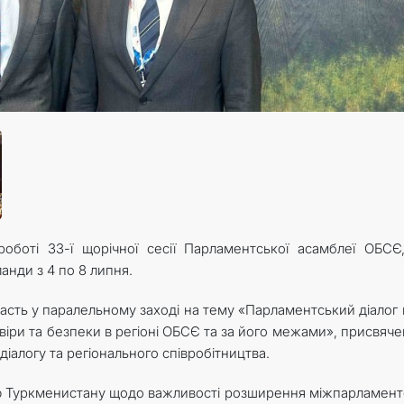
роботі 33-ї щорічної сесії Парламентської асамблеї ОБСЄ
анди з 4 по 8 липня.
асть у паралельному заході на тему «Парламентський діалог 
овіри та безпеки в регіоні ОБСЄ та за його межами», присвяч
алогу та регіонального співробітництва.
ію Туркменистану щодо важливості розширення міжпарламент