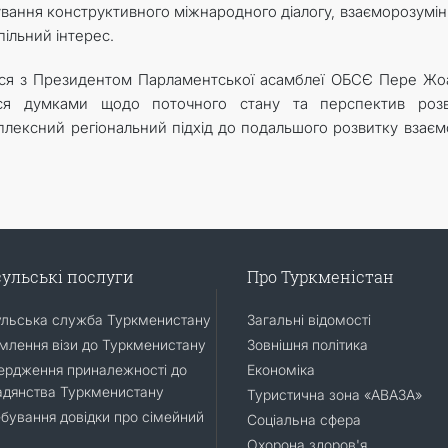
ування конструктивного міжнародного діалогу, взаєморозумін
пільний інтерес.
ілися з Президентом Парламентської асамблеї ОБСЄ Пере Ж
ся думками щодо поточного стану та перспектив розв
плексний регіональний підхід до подальшого розвитку взаємо
ульські послуги
Про Туркменістан
ульська служба Туркменистану
Загальні відомості
лення візи до Туркменистану
Зовнішня політика
ердження приналежності до
Економіка
адянства Туркменистану
Туристична зона «АВАЗА»
бування довідки про сімейний
Соціальна сфера
Охорона здоров'я