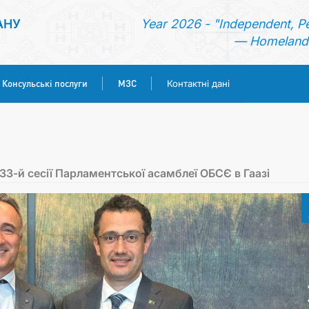
АНУ
Year 2026 - "Independent, P
— Homeland 
Консульські послуги
МЗС
Контактні дані
ГОЛОВНА
НОВИНИ
33-й сесії Парламентської асамблеї ОБСЄ в Гаазі
ТУРКМЕНИСТАН
КОНСУЛЬСЬКІ ПОСЛУГИ
МЗС
КОНТАКТНІ ДАНІ