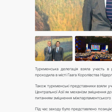
Туркменська делегація взяла участь в 
проходила в місті Гаага Королівства Нідерл
Також туркменські представники взяли уч
Центральної Азії як механізм зміцнення д
питанням зміцнення міжпарламентського ді
Під час заходу було представлено позиц