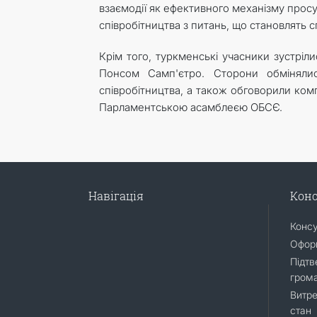
взаємодії як ефективного механізму прос
співробітництва з питань, що становлять с
Крім того, туркменські учасники зустр
Понсом Самп'єтро. Сторони обміняли
співробітництва, а також обговорили ком
Парламентською асамблеєю ОБСЄ.
Навігація
Конс
Конс
Оформ
Підтв
гром
Витре
стан