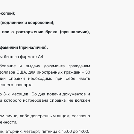
копии);
(подлинник и ксерокопии);
ли о расторжении брака (при наличии),
фамилии (при наличии).
 быть на формате А4.
ебование и выдачу документа гражданам
доллара США, для иностранных граждан – 30
нии справки необходимо при себе иметь
реннего паспорта.
о 3-х месяцев. Со дня подачи документов и
на которого истребована справка, не должен
ем лично, либо доверенным лицом, согласно
енности.
 вторник, четверг, пятница с 15.00 до 17.00.