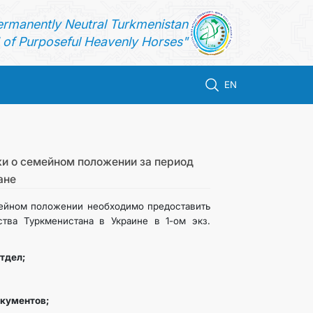
ermanently Neutral Turkmenistan
of Purposeful Heavenly Horses"
EN
и о семейном положении за период
ане
ейном положении необходимо предоставить
тва Туркменистана в Украине в 1-ом экз.
отдел;
окументов;