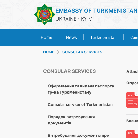
EMBASSY OF TURKMENISTAN
UKRAINE - KYIV
Turkmenistan
Cons
Home
News
HOME
CONSULAR SERVICES
CONSULAR SERVICES
Atta
Опрос
Оформлення та видача паспорта
гр-на Туркменистану
Consular service of Turkmenistan
Порядок витребування
Бланк
документів
Витребування документів про