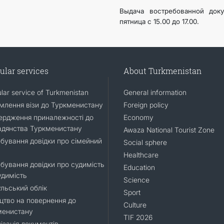
Выдача востребованной докум
пятница с 15.00 до 17.00.
ular services
About Turkmenistan
lar service of Turkmenistan
General information
лення візи до Туркменистану
Foreign policy
ердження приналежності до
Economy
адянства Туркменистану
Awaza National Tourist Zone
бування довідки про сімейний
Social sphere
Healthcare
бування довідки про судимість
Education
удимість
Science
льський облік
Sport
цтво на повернення до
Culture
менистану
TIF 2026
ізація документів