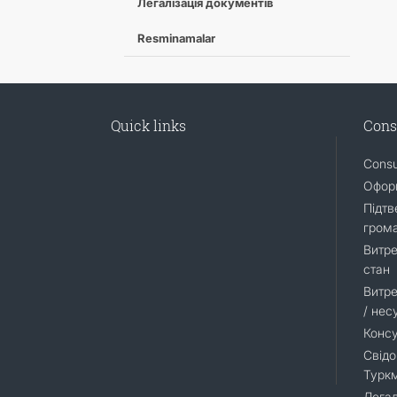
Легалізація документів
Resminamalar
Quick links
Cons
Consu
Оформ
Підтв
гром
Витре
стан
Витре
/ нес
Консу
Свідо
Турк
Легал