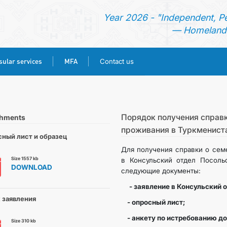
Year 2026 - "Independent, P
— Homeland 
ular services
MFA
Contact us
HOME
NEWS
Порядок получения справк
chments
проживания в Туркменист
ный лист и образец
TURKMENISTAN
Для получения справки о сем
Size 1557 kb
в Консульский отдел Посольс
DOWNLOAD
CONSULAR SERVICES
следующие документы:
- заявление в Консульский 
MFA
 заявления
- опросный лист;
- анкету по истребованию д
Size 310 kb
CONTACT US