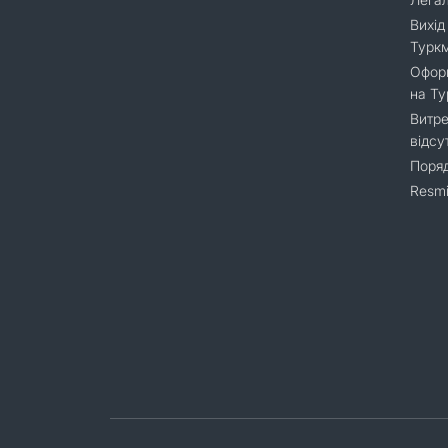
Вихід
Турк
Оформ
на Т
Витре
відсу
Поряд
Resmi