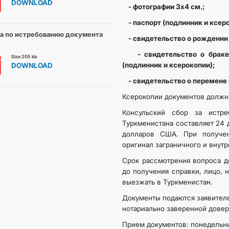
DOWNLOAD
- фотографии 3х4 см.;
- паспорт (подлинник и ксеро
а по истребованию документа
- свидетельство о рождении 
- свидетельство о браке и
Size 205 kb
(подлинник и ксерокопии);
DOWNLOAD
- свидетельство о перемене 
Ксерокопии документов должны
Консульский сбор за истр
Туркменистана составляет 24 
долларов США. При получе
оригинал заграничного и внут
Срок рассмотрения вопроса д
до получения справки, лицо, 
выезжать в Туркменистан.
Документы подаются заявител
нотариально заверенной довер
Прием документов: понедельник,