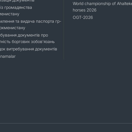
World championship of Ahaltek
 із громадянства
horses 2026
менистану
OGT-2026
лення та видача паспорта гр-
уркменистану
бування документів про
тність боргових зобов'язань
ок витребування документів
namalar