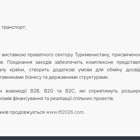
а транспорт;
з виставкою приватного сектору Туркменистану, присвячено
ів. Поєднання заходів забезпечить комплексне представ
алу країни, створить додаткові умови для обміну досві
ставниками бізнесу та державними структурами.
и взаємодії B2B, B2G та B2C, які сприятимуть розшир
змів фінансування та реалізації спільних проектів.
иків продовжується
www.ift2026.com
.