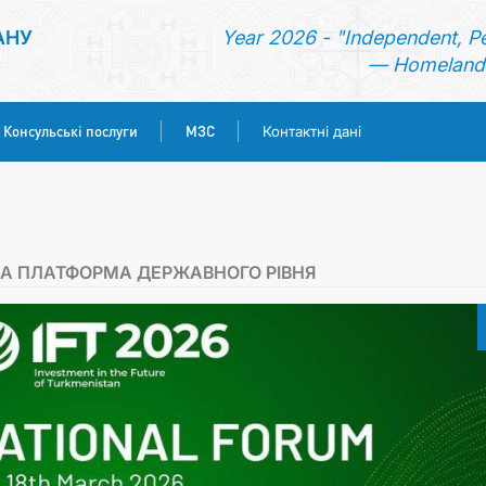
АНУ
Year 2026 - "Independent, P
— Homeland 
Консульські послуги
МЗС
Контактні дані
ГОЛОВНА
НОВИНИ
ЙНА ПЛАТФОРМА ДЕРЖАВНОГО РІВНЯ
ТУРКМЕНИСТАН
КОНСУЛЬСЬКІ ПОСЛУГИ
МЗС
КОНТАКТНІ ДАНІ