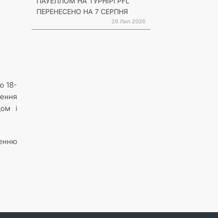
ПАУЕЛЛОМ НА ТУРНІРІ PFL
ПЕРЕНЕСЕНО НА 7 СЕРПНЯ
29 Лип 2026
ю 18-
лення
дом і
енню