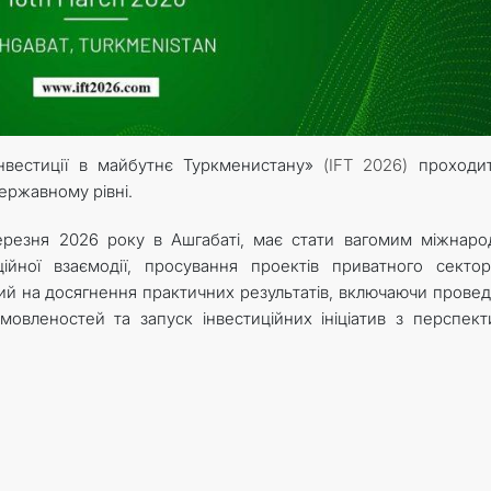
нвестиції в майбутнє Туркменистану»
(IFT 2026)
проходи
державному рівні.
березня 2026 року в Ашгабаті, має стати вагомим міжнар
йної взаємодії, просування проектів приватного секто
аний на досягнення практичних результатів, включаючи прове
мовленостей та запуск інвестиційних ініціатив з перспек