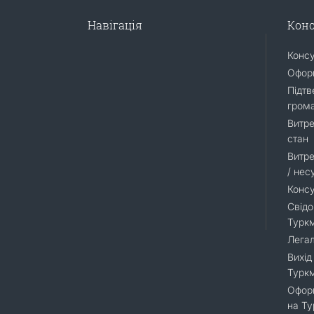
Навігація
Конс
Конс
Оформ
Підтв
гром
Витре
стан
Витре
/ нес
Консу
Свідо
Турк
Легал
Вихід
Турк
Оформ
на Т