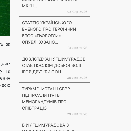
МІЖН...
03 Сер 2026
СТАТТЮ УКРАЇНСЬКОГО
ВЧЕНОГО ПРО ГЕРОЇЧНИЙ
ЕПОС «ҐЬОРОҐЛИ»
ОПУБЛІКОВАНО...
ть за
31 Лип 2026
ДОВЛЄТДЖАН ЯГШИМУРАДОВ
одним
СТАВ ПОСЛОМ ДОБРОЇ ВОЛІ
ру та
ІГОР ДРУЖБИ ООН
дення
30 Лип 2026
тивою
ТУРКМЕНИСТАН І ЄБРР
ПІДПИСАЛИ П’ЯТЬ
МЕМОРАНДУМІВ ПРО
СПІВПРАЦЮ
29 Лип 2026
БІЙ ЯГШИМУРАДОВА З