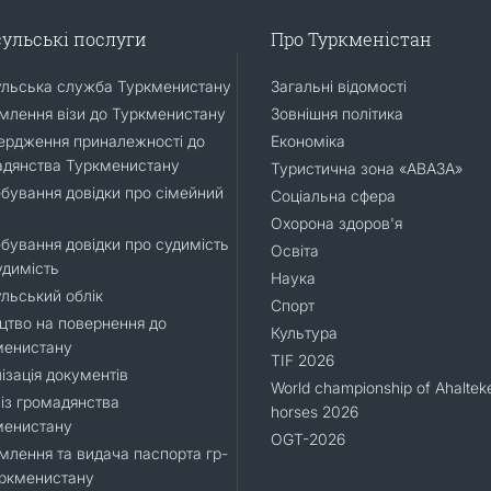
ульські послуги
Про Туркменістан
ульська служба Туркменистану
Загальні відомості
лення візи до Туркменистану
Зовнішня політика
ердження приналежності до
Економіка
адянства Туркменистану
Туристична зона «АВАЗА»
бування довідки про сімейний
Соціальна сфера
Охорона здоров'я
бування довідки про судимість
Освіта
удимість
Наука
льський облік
Спорт
цтво на повернення до
Культура
менистану
TIF 2026
ізація документів
World championship of Ahaltek
 із громадянства
horses 2026
менистану
OGT-2026
лення та видача паспорта гр-
уркменистану