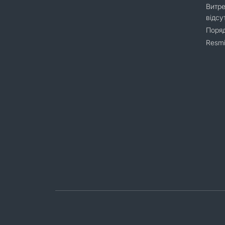
Витре
відсу
Поряд
Resmi