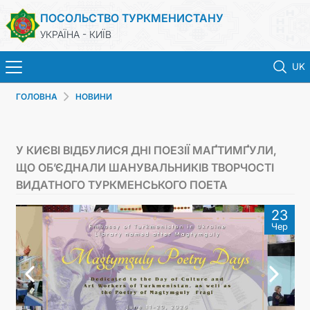
ПОСОЛЬСТВО ТУРКМЕНИСТАНУ
УКРАЇНА - КИЇВ
UK
ГОЛОВНА
НОВИНИ
ГОЛОВНА
НОВИНИ
У КИЄВІ ВІДБУЛИСЯ ДНІ ПОЕЗІЇ МАҐТИМҐУЛИ,
ЩО ОБ’ЄДНАЛИ ШАНУВАЛЬНИКІВ ТВОРЧОСТІ
ТУРКМЕНИСТАН
ВИДАТНОГО ТУРКМЕНСЬКОГО ПОЕТА
23
КОНСУЛЬСЬКІ ПОСЛУГИ
Чер
МЗС
КОНТАКТНІ ДАНІ