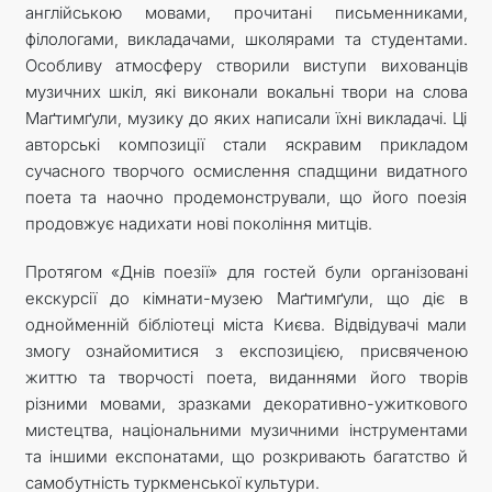
англійською мовами, прочитані письменниками,
філологами, викладачами, школярами та студентами.
Особливу атмосферу створили виступи вихованців
музичних шкіл, які виконали вокальні твори на слова
Маґтимґули, музику до яких написали їхні викладачі. Ці
авторські композиції стали яскравим прикладом
сучасного творчого осмислення спадщини видатного
поета та наочно продемонстрували, що його поезія
продовжує надихати нові покоління митців.
Протягом «Днів поезії» для гостей були організовані
екскурсії до кімнати-музею Маґтимґули, що діє в
однойменній бібліотеці міста Києва. Відвідувачі мали
змогу ознайомитися з експозицією, присвяченою
життю та творчості поета, виданнями його творів
різними мовами, зразками декоративно-ужиткового
мистецтва, національними музичними інструментами
та іншими експонатами, що розкривають багатство й
самобутність туркменської культури.