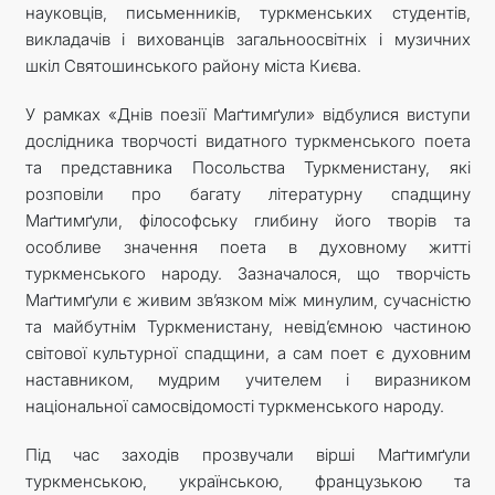
науковців, письменників, туркменських студентів,
викладачів і вихованців загальноосвітніх і музичних
шкіл Святошинського району міста Києва.
У рамках «Днів поезії Маґтимґули» відбулися виступи
дослідника творчості видатного туркменського поета
та представника Посольства Туркменистану, які
розповіли про багату літературну спадщину
Маґтимґули, філософську глибину його творів та
особливе значення поета в духовному житті
туркменського народу. Зазначалося, що творчість
Маґтимґули є живим зв’язком між минулим, сучасністю
та майбутнім Туркменистану, невід’ємною частиною
світової культурної спадщини, а сам поет є духовним
наставником, мудрим учителем і виразником
національної самосвідомості туркменського народу.
Під час заходів прозвучали вірші Маґтимґули
туркменською, українською, французькою та