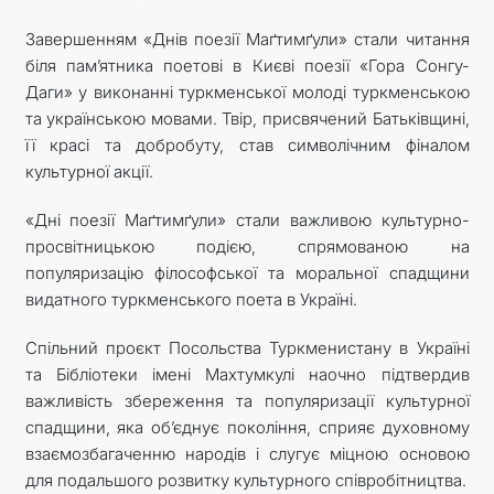
Завершенням «Днів поезії Маґтимґули» стали читання
біля пам’ятника поетові в Києві поезії «Гора Сонгу-
Даги» у виконанні туркменської молоді туркменською
та українською мовами. Твір, присвячений Батьківщині,
її красі та добробуту, став символічним фіналом
культурної акції.
«Дні поезії Маґтимґули» стали важливою культурно-
просвітницькою подією, спрямованою на
популяризацію філософської та моральної спадщини
видатного туркменського поета в Україні.
Спільний проєкт Посольства Туркменистану в Україні
та Бібліотеки імені Махтумкулі наочно підтвердив
важливість збереження та популяризації культурної
спадщини, яка об’єднує покоління, сприяє духовному
взаємозбагаченню народів і слугує міцною основою
для подальшого розвитку культурного співробітництва.