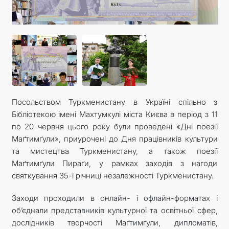
Посольством Туркменистану в Україні спільно з
Бібліотекою імені Махтумкулі міста Києва в період з 11
по 20 червня цього року були проведені «Дні поезії
Маґтимґули», приурочені до Дня працівників культури
та мистецтва Туркменистану, а також поезії
Маґтимґули Пираґи, у рамках заходів з нагоди
святкування 35-ї річниці незалежності Туркменистану.
Заходи проходили в онлайн- і офлайн-форматах і
об’єднали представників культурної та освітньої сфер,
дослідників творчості Маґтимґули, дипломатів,