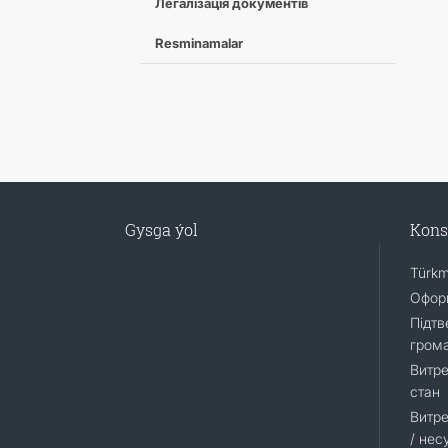
Легалізація документів
Resminamalar
Gysga ýol
Kons
Türkm
Оформ
Підтв
гром
Витре
стан
Витре
/ нес