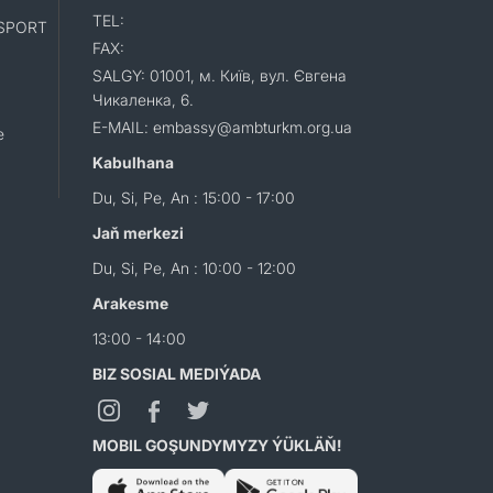
TEL:
SPORT
FAX:
SALGY: 01001, м. Київ, вул. Євгена
Чикаленка, 6.
E-MAIL: embassy@ambturkm.org.ua
e
Kabulhana
Du, Si, Pe, An : 15:00 - 17:00
Jaň merkezi
Du, Si, Pe, An : 10:00 - 12:00
Arakesme
13:00 - 14:00
BIZ SOSIAL MEDIÝADA
MOBIL GOŞUNDYMYZY ÝÜKLÄŇ!