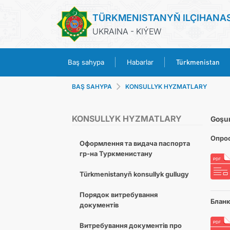
TÜRKMENISTANYŇ ILÇIHANA
UKRAINA - KIÝEW
Türkmenistan
Baş sahypa
Habarlar
BAŞ SAHYPA
KONSULLYK HYZMATLARY
KONSULLYK HYZMATLARY
Goşu
Опрос
Оформлення та видача паспорта
гр-на Туркменистану
Türkmenistanyň konsullyk gullugy
Порядок витребування
Бланк
документів
Витребування документів про