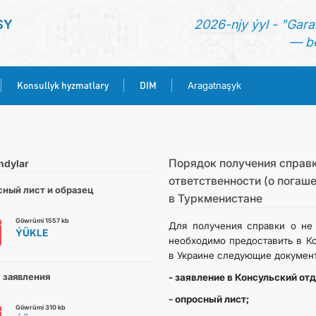
SY
2026-njy ýyl - "Gara
— be
Konsullyk hyzmatlary
DIM
Aragatnaşyk
BAŞ SAHYPA
HABARLAR
Порядок получения справк
ndylar
ответственности (о погаш
ный лист и образец
в Туркменистане
TÜRKMENISTAN
Göwrümi 1557 kb
Для получения справки о не 
ÝÜKLE
KONSULLYK HYZMATLARY
необходимо предоставить в К
в Украине следующие докумен
DIM
 заявления
- заявление в Консульский отд
- опросный лист;
Göwrümi 310 kb
ARAGATNAŞYK