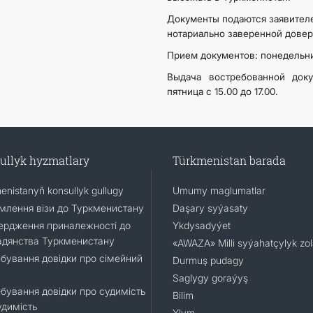
Документы подаются заявител
нотариально заверенной довер
Прием документов: понедельник,
Выдача востребованной докум
пятница с 15.00 до 17.00.
ullyk hyzmatlary
Türkmenistan barada
enistanyň konsullyk gullugy
Umumy maglumatlar
лення візи до Туркменистану
Daşary syýasaty
ердження приналежності до
Ykdysadyýet
адянства Туркменистану
«AWAZA» Milli syýahatçylyk zo
бування довідки про сімейний
Durmuş pudagy
Saglygy goraýyş
бування довідки про судимість
Bilim
удимість
Ylym