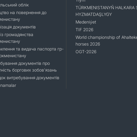
льський облік
TÜRKMENISTANYŇ HALKARA 
цтво на повернення до
HYZMATDAŞLYGY
менистану
Medeniýet
ізація документів
TIF 2026
 із громадянства
World championship of Ahaltek
менистану
horses 2026
лення та видача паспорта гр-
OGT-2026
уркменистану
бування документів про
тність боргових зобов'язань
ок витребування документів
namalar