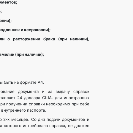
ументов;
;
опии);
подлинник и ксерокопии);
ли о расторжении брака (при наличии),
амилии (при наличии);
 быть на формате А4.
бование документа и за выдачу справок
тавляет 24 доллара США, для иностранных
При получении справки необходимо при себе
и внутреннего паспорта.
о 3-х месяцев. Со дня подачи документов и
на которого истребована справка, не должен