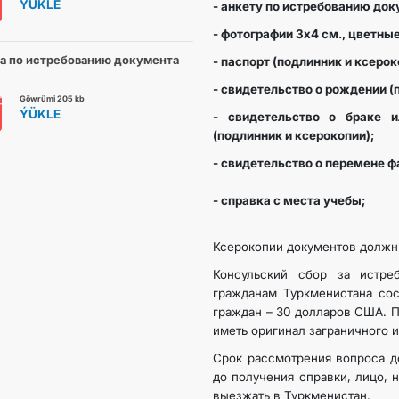
ÝÜKLE
- анкету по истребованию док
- фотографии 3х4 см., цветные
а по истребованию документа
- паспорт (подлинник и ксерок
- свидетельство о рождении (
Göwrümi 205 kb
ÝÜKLE
- свидетельство о браке и
(подлинник и ксерокопии);
- свидетельство о перемене ф
- справка с места учебы;
Ксерокопии документов должны
Консульский сбор за истре
гражданам Туркменистана сос
граждан – 30 долларов США. 
иметь оригинал заграничного 
Срок рассмотрения вопроса д
до получения справки, лицо, 
выезжать в Туркменистан.