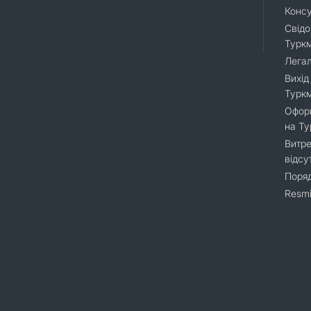
Консу
Свідо
Турк
Легал
Вихід
Турк
Оформ
на Т
Витре
відсу
Поряд
Resmi