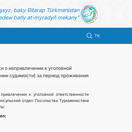
şsyz, baky Bitarap Türkmenistan
dew batly at-myradyň mekany"
TK
и о непривлечении к уголовной
ении судимости) за период проживания
привлечении к уголовной ответственности
онсульский отдел Посольства Туркменистана
ты:
ел;