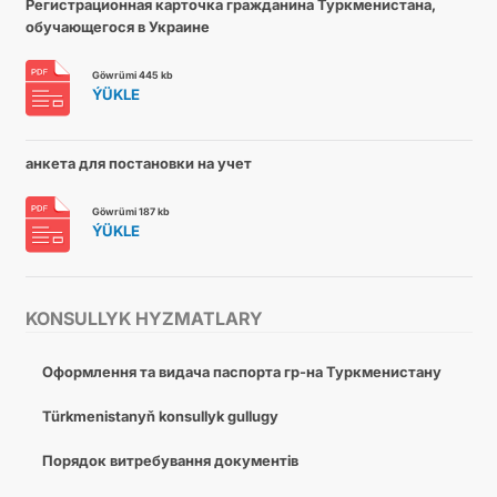
Регистрационная карточка гражданина Туркменистана,
обучающегося в Украине
Göwrümi 445 kb
ÝÜKLE
анкета для постановки на учет
Göwrümi 187 kb
ÝÜKLE
KONSULLYK HYZMATLARY
Оформлення та видача паспорта гр-на Туркменистану
Türkmenistanyň konsullyk gullugy
Порядок витребування документів