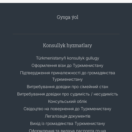
Gysga ýol
Konsullyk hyzmatlary
Türkmenistanyň konsullyk gullugy
Оформлення візи до Туркменистану
Підтвердження приналежності до громадянства
Туркменистану
Витребування довідки про сімейний стан
Витребування довідки про судимість / несудимість
Консульський облік
Свідоцтво на повернення до Туркменистану
Легалізація документів
Вихід із громадянства Туркменистану
Оформлення та видача паспорта гр-на