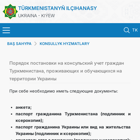
TÜRKMENISTANYŇ ILÇIHANASY
UKRAINA - KIÝEW
TK
BAŞ SAHYPA
KONSULLYK HYZMATLARY
BAŞ SAHYPA
HABARLAR
Порядок постановки на консульский учет граждан
Туркменистана, проживающих и обучающихся на
территории Украины
TÜRKMENISTAN
При себе необходимо иметь следующие документы:
KONSULLYK HYZMATLARY
анкета;
DIM
паспорт гражданина Туркменистана (подлинник и
ксерокопия);
паспорт гражданина Украины или вид на жительства
ARAGATNAŞYK
Украины (подлинник и ксерокопия);