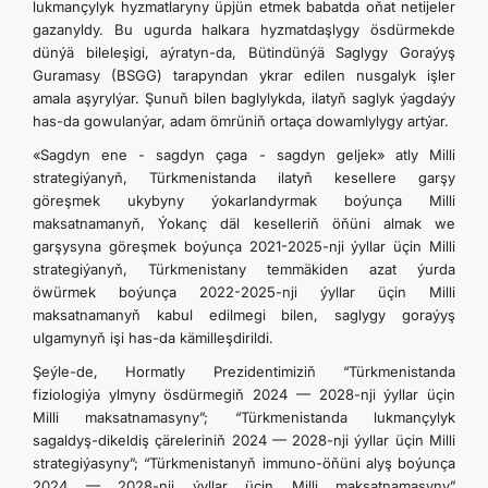
lukmançylyk hyzmatlaryny üpjün etmek babatda oňat netijeler
gazanyldy. Bu ugurda halkara hyzmatdaşlygy ösdürmekde
dünýä bileleşigi, aýratyn-da, Bütindünýä Saglygy Goraýyş
Guramasy (BSGG) tarapyndan ykrar edilen nusgalyk işler
amala aşyrylýar. Şunuň bilen baglylykda, ilatyň saglyk ýagdaýy
has-da gowulanýar, adam ömrüniň ortaça dowamlylygy artýar.
«Sagdyn ene - sagdyn çaga - sagdyn geljek» atly Milli
strategiýanyň, Türkmenistanda ilatyň kesellere garşy
göreşmek ukybyny ýokarlandyrmak boýunça Milli
maksatnamanyň, Ýokanç däl keselleriň öňüni almak we
garşysyna göreşmek boýunça 2021-2025-nji ýyllar üçin Milli
strategiýanyň, Türkmenistany temmäkiden azat ýurda
öwürmek boýunça 2022-2025-nji ýyllar üçin Milli
maksatnamanyň kabul edilmegi bilen, saglygy goraýyş
ulgamynyň işi has-da kämilleşdirildi.
Şeýle-de, Hormatly Prezidentimiziň “Türkmenistanda
fiziologiýa ylmyny ösdürmegiň 2024 — 2028-nji ýyllar üçin
Milli maksatnamasyny”; “Türkmenistanda lukmançylyk
sagaldyş-dikeldiş çäreleriniň 2024 — 2028-nji ýyllar üçin Milli
strategiýasyny”; “Türkmenistanyň immuno-öňüni alyş boýunça
2024 — 2028-nji ýyllar üçin Milli maksatnamasyny”