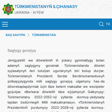
TÜRKMENISTANYŇ ILÇIHANASY
UKRAINA - KIÝEW
TK
BAŞ SAHYPA
TÜRKMENISTAN
BAŞ SAHYPA
HABARLAR
Saglygy goraýyş
Jemgyýetiň we döwletimiň iň ýokary gymmatlygy bolan
TÜRKMENISTAN
adamyň saglygyny goramak Türkmenistanda döwlet
syýasatynyň ileri tutulýan ugurlarynyň biri bolup durýar.
Türkmenistanyň Prezidenti Serdar Berdimuhamedowyň
KONSULLYK HYZMATLARY
ýolbaşçylygynda milli saglygy goraýyş ulgamyny has-da
döwrebaplaşdyrmak üçin täze belent maksatlar we wezipeler
DIM
goýulýar. «Berkarar döwletiň täze eýýamynyň Galkynyşy:
Türkmenistany 2022-2052-nji ýyllarda durmuş-ykdysady
taýdan ösdürmegiň Milli maksatnamasy», «Türkmenistanyň
ARAGATNAŞYK
Prezidentiniň ýurdumyzy 2022-2028-nji ýyllarda durmuş-