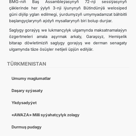
BMG-niň Baş Assambleýasynyň 72-nji sessiýasynyň
çäklerinde her ýylyň 3-nji iýunynyň Bütindünýä welosiped
güni diýlip yglan edilmegi, ýurdumyzyň umymyadamzat bähbitli
başlangyçlarynyň aýdyň mysallarynyň biri bolup durýar.
Saglygy goraýyş we lukmançylyk ulgamynda maksatnamalaýyn
özgertmeleri amala aşyrmak arkaly, Garaşsyz, Hemişelik
bitarap döwletimiziň saglygy goraýyş we derman senagaty
ulgamynda täze ösüşler netijeli üpjün edilýär.
TÜRKMENISTAN
Umumy maglumatlar
Daşary syýasaty
Ykdysadyýet
«AWAZA» Milli syýahatçylyk zolagy
Durmuş pudagy