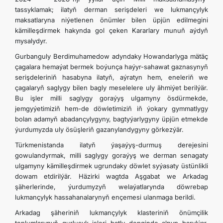
tassyklamak; ilatyň derman serişdeleri we lukmançylyk
maksatlaryna niýetlenen önümler bilen üpjün edilmegini
kämilleşdirmek hakynda gol çeken Kararlary munuň aýdyň
mysalydyr.
Gurbanguly Berdimuhamedow adyndaky Howandarlyga mätäç
çagalara hemaýat bermek boýunça haýyr-sahawat gaznasynyň
serişdeleriniň hasabyna ilatyň, aýratyn hem, eneleriň we
çagalaryň saglygy bilen bagly meselelere uly ähmiýet berilýär.
Bu işler milli saglygy goraýyş ulgamyny ösdürmekde,
jemgyýetimiziň hem-de döwletimiziň iň ýokary gymmatlygy
bolan adamyň abadançylygyny, bagtyýarlygyny üpjün etmekde
ýurdumyzda uly ösüşleriň gazanylandygyny görkezýär.
Türkmenistanda ilatyň ýaşaýyş-durmuş derejesini
gowulandyrmak, milli saglygy goraýyş we derman senagaty
ulgamyny kämilleşdirmek ugrundaky döwlet syýasaty üstünlikli
dowam etdirilýär. Häzirki wagtda Aşgabat we Arkadag
şäherlerinde, ýurdumyzyň welaýatlarynda döwrebap
lukmançylyk hassahanalarynyň ençemesi ulanmaga berildi.
Arkadag şäheriniň lukmançylyk klasteriniň önümçilik