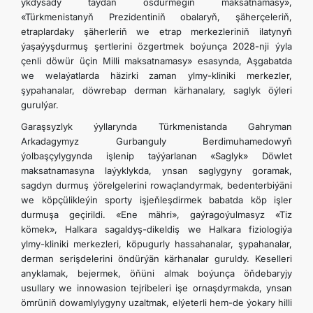
ykdysady taýdan ösdürmegiň maksatnamasy»,
«Türkmenistanyň Prezidentiniň obalaryň, şäherçeleriň,
etraplardaky şäherleriň we etrap merkezleriniň ilatynyň
ýaşaýyşdurmuş şertlerini özgertmek boýunça 2028-nji ýyla
çenli döwür üçin Milli maksatnamasy» esasynda, Aşgabatda
we welaýatlarda häzirki zaman ylmy-kliniki merkezler,
şypahanalar, döwrebap derman kärhanalary, saglyk öýleri
gurulýar.
Garaşsyzlyk ýyllarynda Türkmenistanda Gahryman
Arkadagymyz Gurbanguly Berdimuhamedowyň
ýolbaşçylygynda işlenip taýýarlanan «Saglyk» Döwlet
maksatnamasyna laýyklykda, ynsan saglygyny goramak,
sagdyn durmuş ýörelgelerini rowaçlandyrmak, bedenterbiýäni
we köpçülikleýin sporty işjeňleşdirmek babatda köp işler
durmuşa geçirildi. «Ene mähri», gaýragoýulmasyz «Tiz
kömek», Halkara sagaldyş-dikeldiş we Halkara fiziologiýa
ylmy-kliniki merkezleri, köpugurly hassahanalar, şypahanalar,
derman serişdelerini öndürýän kärhanalar guruldy. Keselleri
anyklamak, bejermek, öňüni almak boýunça öňdebaryjy
usullary we innowasion tejribeleri işe ornaşdyrmakda, ynsan
ömrüniň dowamlylygyny uzaltmak, elýeterli hem-de ýokary hilli