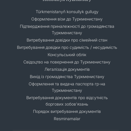
Türkmenistanyň konsullyk gullugy
Оформлення візи до Туркменистану
Підтвердження приналежності до громадянства
Туркменистану
Витребування довідки про сімейний стан
Витребування довідки про судимість / несудимість
Консульський облік
Свідоцтво на повернення до Туркменистану
Легалізація документів
Вихід із громадянства Туркменистану
Оформлення та видача паспорта гр-на
Туркменистану
Витребування документів про відсутність
боргових зобов'язань
Порядок витребування документів
Resminamalar