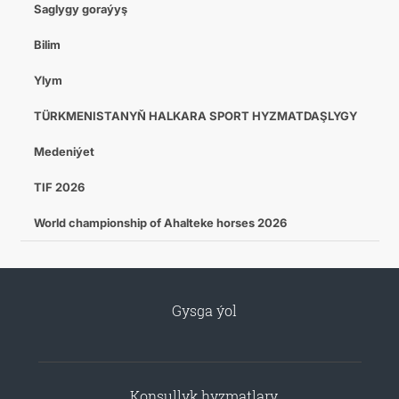
Saglygy goraýyş
Bilim
Ylym
TÜRKMENISTANYŇ HALKARA SPORT HYZMATDAŞLYGY
Medeniýet
TIF 2026
World championship of Ahalteke horses 2026
Gysga ýol
Konsullyk hyzmatlary