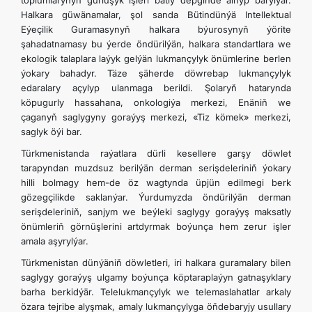
toplumlarynyň gurluşyk işleri batly depginde alnyp barylýar.
Halkara güwänamalar, şol sanda Bütindünýä Intellektual
Eýeçilik Guramasynyň halkara býurosynyň ýörite
şahadatnamasy bu ýerde öndürilýän, halkara standartlara we
ekologik talaplara laýyk gelýän lukmançylyk önümlerine berlen
ýokary bahadyr. Täze şäherde döwrebap lukmançylyk
edaralary açylyp ulanmaga berildi. Şolaryň hatarynda
köpugurly hassahana, onkologiýa merkezi, Enäniň we
çaganyň saglygyny goraýyş merkezi, «Tiz kömek» merkezi,
saglyk öýi bar.
Türkmenistanda raýatlara dürli kesellere garşy döwlet
tarapyndan muzdsuz berilýän derman serişdeleriniň ýokary
hilli bolmagy hem-de öz wagtynda üpjün edilmegi berk
gözegçilikde saklanýar. Ýurdumyzda öndürilýän derman
serişdeleriniň, sanjym we beýleki saglygy goraýyş maksatly
önümleriň görnüşlerini artdyrmak boýunça hem zerur işler
amala aşyrylýar.
Türkmenistan dünýäniň döwletleri, iri halkara guramalary bilen
saglygy goraýyş ulgamy boýunça köptaraplaýyn gatnaşyklary
barha berkidýär. Telelukmançylyk we telemaslahatlar arkaly
özara tejribe alyşmak, amaly lukmançylyga öňdebaryjy usullary