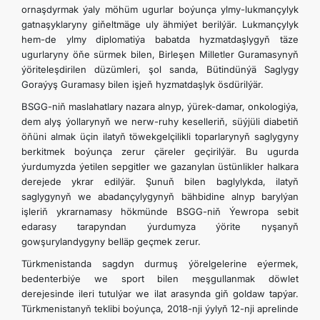
ornaşdyrmak ýaly möhüm ugurlar boýunça ylmy-lukmançylyk
gatnaşyklaryny gi­ňeltmäge uly ähmiýet berilýär. Lukmançylyk
hem-de ylmy diplomatiýa babatda hyzmatdaşlygyň täze
ugurlaryny öňe sürmek bilen, Birleşen Milletler Guramasynyň
ýöriteleşdirilen düzümleri, şol sanda, Bütindünýä Saglygy
Goraýyş Guramasy bilen işjeň hyzmatdaşlyk ösdürilýär.
BSGG-niň maslahatlary nazara alnyp, ýürek-damar, onkologiýa,
dem alyş ýollarynyň we nerw-ruhy keselleriň, süýjüli diabetiň
öňüni almak üçin ilatyň töwekgelçilikli toparlarynyň saglygyny
berkitmek boýunça zerur çäreler geçirilýär. Bu ugurda
ýurdumyzda ýetilen sepgitler we gazanylan üstünlikler halkara
derejede ykrar edilýär. Şunuň bilen baglylykda, ilatyň
saglygynyň we abadançylygynyň bähbidine alnyp barylýan
işleriň ykrarnamasy hökmünde BSGG-niň Ýewropa sebit
edarasy tarapyndan ýurdumyza ýörite nyşanyň
gowşurylandygyny belläp geçmek zerur.
Türkmenistanda sagdyn durmuş ýörelgelerine eýermek,
bedenterbiýe we sport bilen meşgullanmak döwlet
derejesinde ileri tutulýar we ilat arasynda giň goldaw tapýar.
Türkmenistanyň teklibi boýunça, 2018-nji ýylyň 12-nji aprelinde