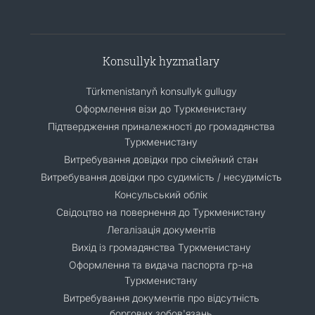
Konsullyk hyzmatlary
Türkmenistanyň konsullyk gullugy
Оформлення візи до Туркменистану
Підтвердження приналежності до громадянства
Туркменистану
Витребування довідки про сімейний стан
Витребування довідки про судимість / несудимість
Консульський облік
Свідоцтво на повернення до Туркменистану
Легалізація документів
Вихід із громадянства Туркменистану
Оформлення та видача паспорта гр-на
Туркменистану
Витребування документів про відсутність
боргових зобов'язань