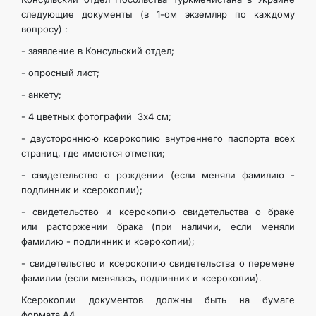
следующие документы (в 1-ом экземляр по каждому
вопросу) :
- заявление в Консульский отдел;
- опросный лист;
- анкету;
- 4 цветных фотографий 3х4 см;
- двустороннюю ксерокопию внутреннего паспорта всех
страниц, где имеются отметки;
- свидетельство о рождении (если меняли фамилию -
подлинник и ксерокопии);
- свидетельство и ксерокопию свидетельства о браке
или расторжении брака (при наличии, если меняли
фамилию - подлинник и ксерокопии);
- свидетельство и ксерокопию свидетельства о перемене
фамилии (если менялась, подлинник и ксерокопии).
Ксерокопии документов должны быть на бумаге
формата А4.