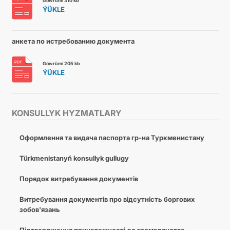
Göwrümi 310 kb
ÝÜKLE
анкета по истребованию документа
Göwrümi 205 kb
ÝÜKLE
KONSULLYK HYZMATLARY
Оформлення та видача паспорта гр-на Туркменистану
Türkmenistanyň konsullyk gullugy
Порядок витребування документів
Витребування документів про відсутність боргових
зобов'язань