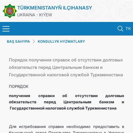
TÜRKMENISTANYŇ ILÇIHANASY
UKRAINA - KIÝEW
TK
BAŞ SAHYPA
KONSULLYK HYZMATLARY
BAŞ SAHYPA
HABARLAR
Порядок получения справок об отсутствии долговых
обязательств перед Центральным банком и
Государственной налоговой службой Туркменистана
TÜRKMENISTAN
ПОРЯДОК
KONSULLYK HYZMATLARY
получения справки об отсутствии долговых
обязательств перед Центральным банком и
DIM
Государственной налоговой службой Туркменистана
ARAGATNAŞYK
Для истребования справки необходимо предоставить в
Консульский отдел Посольства Туркменистана в Украине