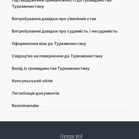
Підтвердження приналежності до громадянства
Туркменистану
Витребування довідки про сімейний стан
Витребування довідки про судимість / несудимість
Оформлення візи до Туркменистану
Свідоцтво на повернення до Туркменистану
Вихід із громадянства Туркменистану
Консульський облік
Легалізація документів
Resminamalar
Gysga ýol