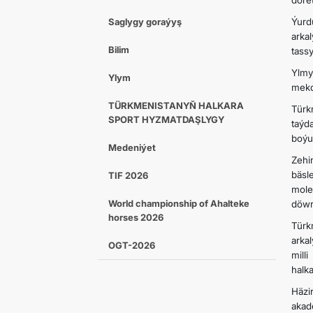
döre
Saglygy goraýyş
Ýurd
arka
Bilim
tassy
Ylmy
Ylym
mekd
TÜRKMENISTANYŇ HALKARA
Türk
SPORT HYZMATDAŞLYGY
taýd
boýun
Medeniýet
Zehi
bäsl
TIF 2026
mole
World championship of Ahalteke
döwr
horses 2026
Türk
arka
OGT-2026
mill
halka
Häzi
akad