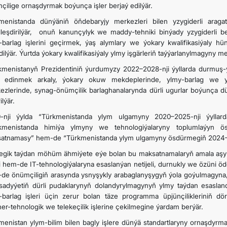
çilige ornaşdyrmak boýunça işler berjaý edilýär.
menistanda dünýäniň öňdebaryjy merkezleri bilen yzygiderli arag
lleşdirilýär, onuň kanunçylyk we maddy-tehniki binýady yzygiderli ber
-barlag işlerini geçirmek, ýaş alymlary we ýokary kwalifikasiýaly hü
dilýär. Ýurtda ýokary kwalifikasiýaly ylmy işgärleriň taýýarlanylmagyny 
kmenistanyň Prezidentiniň ýurdumyzy 2022–2028-nji ýyllarda durmu
 edinmek arkaly, ýokary okuw mekdeplerinde, ylmy-barlag we ylm
ezlerinde, synag-önümçilik barlaghanalarynda dürli ugurlar boýunça dü
ilýär.
-nji ýylda “Türkmenistanda ylym ulgamyny 2020–2025-nji ýyllar
kmenistanda himiýa ylmyny we tehnologiýalaryny toplumlaýyn ös
atnamasy” hem-de “Türkmenistanda ylym ulgamyny ösdürmegiň 2024–2052-
tegik taýdan möhüm ähmiýete eýe bolan bu maksatnamalaryň amala aşyr
i hem-de IT-tehnologiýalaryna esaslanýan netijeli, durnukly we özüni 
de önümçiligiň arasynda ysnyşykly arabaglanyşygyň ýola goýulmagyna, 
sadyýetiň dürli pudaklarynyň dolandyrylmagynyň ylmy taýdan esasland
-barlag işleri üçin zerur bolan täze programma üpjünçilikleriniň döre
ner-tehnologik we telekeçilik işlerine çekilmegine ýardam berýär.
menistan ylym-bilim bilen bagly işlere dünýä standartlaryny ornaşdyrma