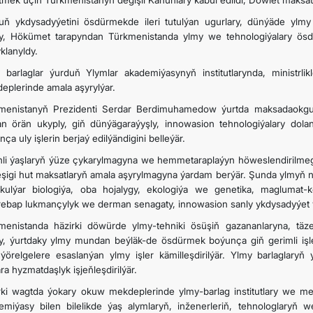
tmek üçin Türkmenistanyň degişli Kanunlary kabul edildi, Döwlet maksat
uň ykdysadyýetini ösdürmekde ileri tutulýan ugurlary, dünýäde yl
ly, Hökümet tarapyndan Türkmenistanda ylmy we tehnologiýalary ösdür
klanyldy.
 barlaglar ýurduň Ylymlar akademiýasynyň institutlarynda, ministrl
eplerinde amala aşyrylýar.
menistanyň Prezidenti Serdar Berdimuhamedow ýurtda maksadaokgunly,
an örän ukyply, giň dünýägaraýyşly, innowasion tehnologiýalary dola
ça uly işlerin berjaý edilýändigini belleýär.
nli ýaşlaryň ýüze çykarylmagyna we hemmetaraplaýyn höweslendirilmegin
eşigi hut maksatlaryň amala aşyrylmagyna ýardam berýär. Şunda ylmyň na
kulýar biologiýa, oba hojalygy, ekologiýa we genetika, maglumat-
ebap lukmançylyk we derman senagaty, innowasion sanly ykdysadyýet ýal
menistanda häzirki döwürde ylmy-tehniki ösüşiň gazananlaryna, täz
ly, ýurtdaky ylmy mundan beýläk-de ösdürmek boýunça giň gerimli işler
i ýörelgelere esaslanýan ylmy işler kämilleşdirilýär. Ylmy barlaglaryň
ra hyzmatdaşlyk işjeňleşdirilýär.
rki wagtda ýokary okuw mekdeplerinde ylmy-barlag institutlary we me
emiýasy bilen bilelikde ýaş alymlaryň, inženerleriň, tehnologlaryň we