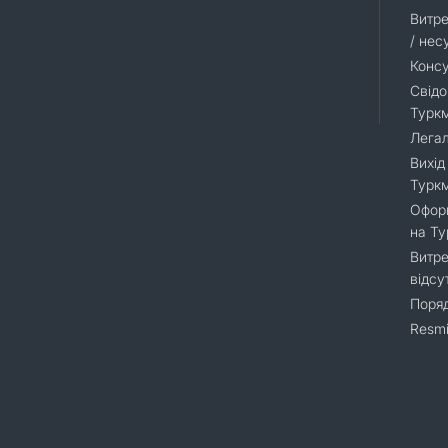
Витре
/ нес
Консу
Свідо
Турк
Легал
Вихід
Турк
Оформ
на Т
Витре
відсу
Поряд
Resmi