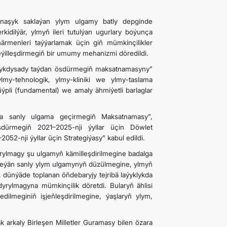
atnaşyk saklaýan ylym ulgamy batly depginde
kidilýär, ylmyň ileri tutulýan ugurlary boýunça
närmenleri taýýarlamak üçin giň mümkinçilikler
meýilleşdirmegiň bir umumy mehanizmi döredildi.
ş-ykdysady taýdan ösdürmegiň maksatnamasyny”
y-tehnologik, ylmy-kliniki we ylmy-taslama
ýpli (fundamental) we amaly ähmiýetli barlaglar
da sanly ulgama geçirmegiň Maksatnamasy”,
dürmegiň 2021–2025-nji ýyllar üçin Döwlet
nji ýyllar üçin Strategiýasy” kabul edildi.
ylmagy şu ulgamyň kämilleşdirilmegine badalga
ödeýän sanly ylym ulgamynyň düzülmegine, ylmyň
dünýäde toplanan öňdebaryjy tejribä laýyklykda
yrylmagyna mümkinçilik döretdi. Bularyň ählisi
dilmeginiň işjeňleşdirilmegine, ýaşlaryň ylym,
k arkaly Birleşen Milletler Guramasy bilen özara