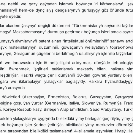
de nebiti we gazy gaýtadan işlemek boýunça iri kärhanalaryň, şeý
hanalaryň hem-de dynç alyş desgalarynyň gurluşygy göz öňünde tut
ýete eýedir.
lar akademiýasynyň degişli düzümleri “Türkmenistanyň seýsmiki taýdan 
tmagyň Maksatnamasyny” durmuşa geçirmek boýunça işleri amala aşyrma
umyzyň alymlarynyň patent alnan “intellektual önümleriniň” sanawy artd
uşyk materiallarynyň düzüminiň, gowaçanyň welaýatlaryň toprak-howa
larynyň, Garagumuň çägelerini berkitmegiň usullarynyň işlenilip taýýarl
ň we innowasion işleriň netijeliligini artdyrmak, dünýäde tehnolog
ibäni öwrenmek, işgärleri taýýarlamak maksady bilen, halkara y
lleşdirilýär. Häzirki wagta çenli dünýäniň 30-dan gowrak ýurtlary bil
gara we ikitaraplaýyn ylalaşyklar baglaşyldy. Halkara hyzmatdaşlyg
laryň arasynda
döwletleri (Azerbaýjan, Ermenistan, Belarus, Gazagystan, Gyrgyzyst
leşigine goşulýan ýurtlar (Germaniýa, Italiýa, Sloweniýa, Rumyniýa, Fran
ý, Koreýa Respublikasy, Birleşen Arap Emirlikleri, Saud Arabystany, Türki
ekilen ylalaşyklaryň çygrynda bilelikdäki ylmy barlaglar geçirilýär, ylmy
ek boýunça işler ýerine ýetirilýär, bilelikdäki ylmy merkezler döredi
lary tarapyndan bilelikdäki taslamalaryň 4-si amala aşyrylýar. Hytaý 