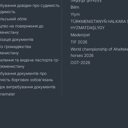
бування довідки про судимість
Bilim
удимість
Ylym
льський облік
TÜRKMENISTANYŇ HALKARA 
цтво на повернення до
HYZMATDAŞLYGY
менистану
Medeniýet
ізація документів
TIF 2026
 із громадянства
World championship of Ahaltek
менистану
horses 2026
лення та видача паспорта гр-
OGT-2026
уркменистану
бування документів про
тність боргових зобов'язань
ок витребування документів
namalar