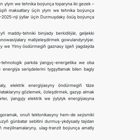
n ylym we tehnika boýunça toparyna iki gezek –
üşiň maksatlary üçin ylym we tehnika boýunça
21–2025-nji ýyllar üçin Durmuşdaky ösüş boýunça
 maddy-tehniki binýady berkidilýär, geljekki
innowasiýalary maliýeleşdirmek gowulandyrylýar.
sy we Ylmy ösdürmegiň gaznasy işjeň ýagdaýda
y-tehnologik parkda ýangyç-energetika we oba
nergiýa serişdelerini tygşytlamak bilen bagly
ly, elektrik energiýasyny öndürmegiň täze
 ýataklaryny gözlemek, özleşdirmek, gazyp almak
ler, ýangyjy elektrik we ýylylyk energiýasyna
ni goramak, onuň tektonikasyny hem-de seýsmiki
muzyň günbatar sebitini durmuş-ykdysady taýdan
 meýilnamalaryny, ulag-tranzit boýunça amatly