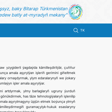
şsyz, baky Bitarap Türkmenistan
dew batly at-myradyň mekany"
TK
w yzygiderli ýagdaýda kämilleşdirilýär, çuňňur
nça amala aşyrylýan işleriň gerimini giňeltmek
alary ornaşdyrmak, ylym edaralarynyň we ýokary
laýyn işler amala aşyrylýar.
gini artdyrmak, ylmy barlaglaryň ugruny ýurduň
gönükdirmek, has täze tehnologiýalaryň işlenilip
e amala aşyrylmagyny üpjün etmek boýunça ylmyň
milleşdirmegiň guramaçylyk-hukuk esaslaryny