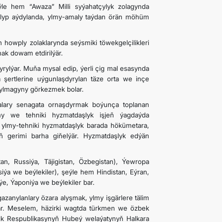
le hem “Awaza” Milli syýahatçylyk zolagynda
ulyp aýdylanda, ylmy-amaly taýdan örän möhüm
howply zolaklarynda seýsmiki töwekgelçilikleri
k dowam etdirilýär.
yrylýar. Muňa mysal edip, ýerli çig mal esasynda
 şertlerine uýgunlaşdyrylan täze orta we inçe
anylmagyny görkezmek bolar.
iýalary senagata ornaşdyrmak boýunça toplanan
lmy we tehniki hyzmatdaşlyk işjeň ýagdaýda
en ylmy-tehniki hyzmatdaşlyk barada hökümetara,
yň gerimi barha giňelýär. Hyzmatdaşlyk edýän
an, Russiýa, Täjigistan, Özbegistan), Ýewropa
siýa we beýlekiler), şeýle hem Hindistan, Eýran,
ýe, Ýaponiýa we beýlekiler bar.
 gazanylanlary özara alyşmak, ylmy işgärlere tälim
lýär. Meselem, häzirki wagtda türkmen we özbek
Halk Respublikasynyň Hubeý welaýatynyň Halkara