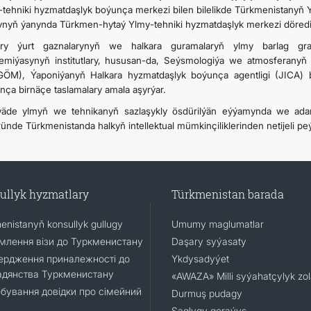
-tehniki hyzmatdaşlyk boýunça merkezi bilen bilelikde Türkmenistanyň 
ynyň ýanynda Türkmen-hytaý Ylmy-tehniki hyzmatdaşlyk merkezi döredil
ry ýurt gaznalarynyň we halkara guramalaryň ylmy barlag gra
emiýasynyň institutlary, hususan-da, Seýsmologiýa we atmosferanyň 
ÖM), Ýaponiýanyň Halkara hyzmatdaşlyk boýunça agentligi (JICA) b
nça birnäçe taslamalary amala aşyrýar.
äde ylmyň we tehnikanyň sazlaşykly ösdürilýän eýýamynda we adam
ünde Türkmenistanda halkyň intellektual mümkinçiliklerinden netijeli peý
ullyk hyzmatlary
Türkmenistan barada
enistanyň konsullyk gullugy
Umumy maglumatlar
лення візи до Туркменистану
Daşary syýasaty
ердження приналежності до
Ykdysadyýet
адянства Туркменистану
«AWAZA» Milli syýahatçylyk zo
бування довідки про сімейний
Durmuş pudagy
Saglygy goraýyş