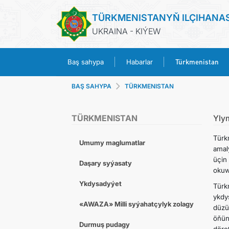
TÜRKMENISTANYŇ ILÇIHANA
UKRAINA - KIÝEW
Türkmenistan
Baş sahypa
Habarlar
BAŞ SAHYPA
TÜRKMENISTAN
TÜRKMENISTAN
Yly
Türk
Umumy maglumatlar
amal
üçin
Daşary syýasaty
okuw
Ykdysadyýet
Türk
ykdy
«AWAZA» Milli syýahatçylyk zolagy
düzü
öňün
Durmuş pudagy