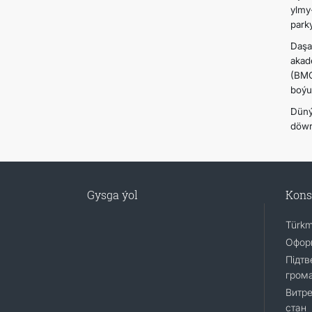
ylmy
park
Daşa
akad
(BMG
boýu
Düný
döwr
Gysga ýol
Kons
Türkm
Оформ
Підтв
гром
Витре
стан