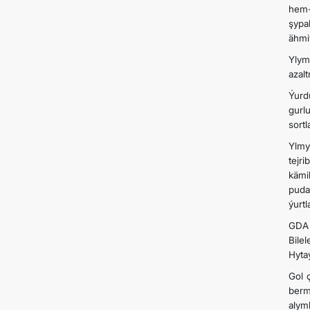
hem-
şypa
ähmi
Ylym
azal
Ýurd
gurl
sort
Ylmy
tejr
kämi
puda
ýurt
GDA 
Bile
Hyta
Gol ç
berm
alym