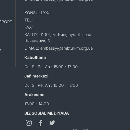
KONSULLYK:
TEL:
SPORT
FAX:
SALGY: 01001, м. Київ, вул. Євгена
Чикаленка, 6.
E-MAIL: embassy@ambturkm.org.ua
e
Kabulhana
Du, Si, Pe, An : 15:00 - 17:00
Jaň merkezi
Du, Si, Pe, An : 10:00 - 12:00
Arakesme
13:00 - 14:00
BIZ SOSIAL MEDIÝADA