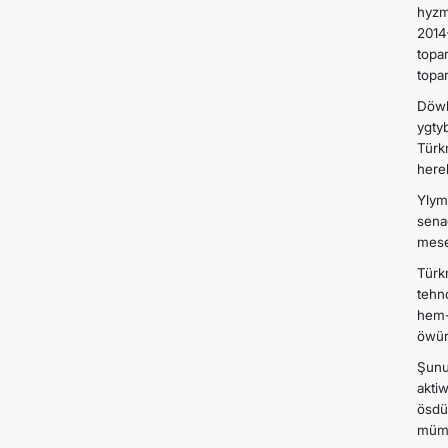
hyzm
2014
topa
topa
Döwl
ygty
Türk
here
Ylym
sena
mese
Türk
tehn
hem-
öwür
Şunu
akti
ösdü
mümk