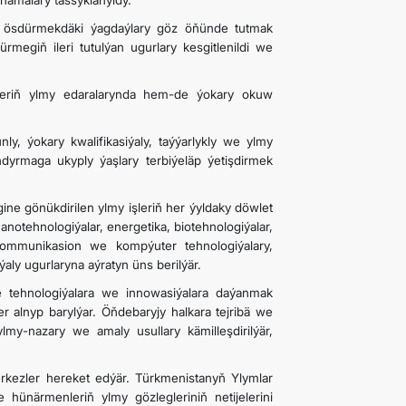
namalary tassyklanyldy.
my ösdürmekdäki ýagdaýlary göz öňünde tutmak
megiň ileri tutulýan ugurlary kesgitlenildi we
ikleriň ylmy edaralarynda hem-de ýokary okuw
 ýokary kwalifikasiýaly, taýýarlykly we ylmy
ndyrmaga ukyply ýaşlary terbiýeläp ýetişdirmek
e gönükdirilen ylmy işleriň her ýyldaky döwlet
notehnologiýalar, energetika, biotehnologiýalar,
kommunikasion we kompýuter tehnologiýalary,
y ugurlaryna aýratyn üns berilýär.
e tehnologiýalara we innowasiýalara daýanmak
 alnyp barylýar. Öňdebaryjy halkara tejribä we
 ylmy-nazary we amaly usullary kämilleşdirilýär,
rkezler hereket edýär. Türkmenistanyň Ylymlar
 hünärmenleriň ylmy gözlegleriniň netijelerini