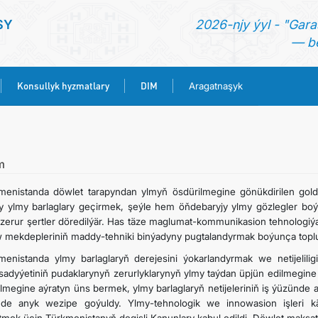
SY
2026-njy ýyl - "Gara
— be
Konsullyk hyzmatlary
DIM
Aragatnaşyk
BAŞ SAHYPA
HABARLAR
m
menistanda döwlet tarapyndan ylmyň ösdürilmegine gönükdirilen golda
TÜRKMENISTAN
y ylmy barlaglary geçirmek, şeýle hem öňdebaryjy ylmy gözlegler boýu
 zerur şertler döredilýär. Has täze maglumat-kommunikasion tehnologiý
 mekdepleriniň maddy-tehniki binýadyny pugtalandyrmak boýunça toplum
KONSULLYK HYZMATLARY
menistanda ylmy barlaglaryň derejesini ýokarlandyrmak we netijelili
sadyýetiniň pudaklarynyň zerurlyklarynyň ylmy taýdan üpjün edilmegine 
DIM
lmegine aýratyn üns bermek, ylmy barlaglaryň netijeleriniň iş ýüzünd
de anyk wezipe goýuldy. Ylmy-tehnologik we innowasion işleri kä
ARAGATNAŞYK