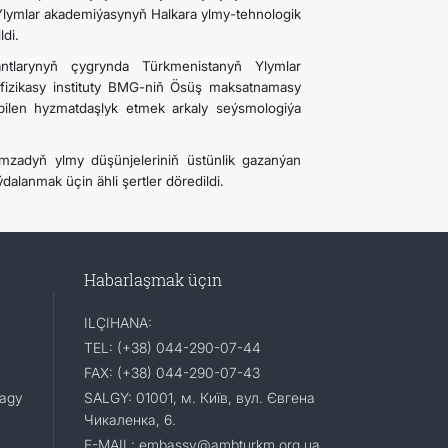
Ylymlar akademiýasynyň Halkara ylmy-tehnologik
di.
ntlarynyň çygrynda Türkmenistanyň Ylymlar
fizikasy instituty BMG-niň Ösüş maksatnamasy
ilen hyzmatdaşlyk etmek arkaly seýsmologiýa
zadyň ylmy düşünjeleriniň üstünlik gazanýan
dalanmak üçin ähli şertler döredildi.
Habarlaşmak üçin
ILÇIHANA:
TEL: (+38) 044-290-07-44
FAX: (+38) 044-290-07-43
lagy
SALGY: 01001, м. Київ, вул. Євгена
Чикаленка, 6.
E-MAIL: embassy@ambturkm.org.ua