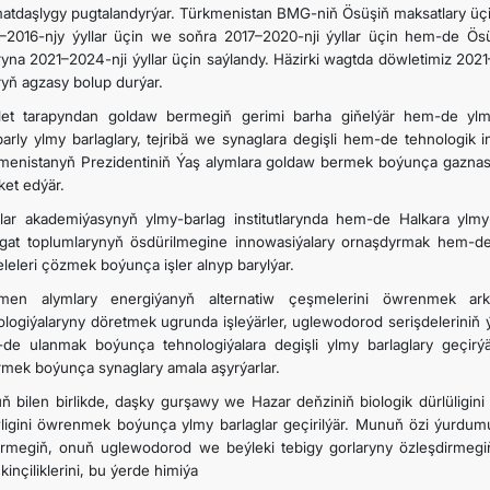
atdaşlygy pugtalandyrýar. Türkmenistan BMG-niň Ösüşiň maksatlary üçi
–2016-njy ýyllar üçin we soňra 2017–2020-nji ýyllar üçin hem-de Ös
ryna 2021–2024-nji ýyllar üçin saýlandy. Häzirki wagtda döwletimiz 20
ryň agzasy bolup durýar.
et tarapyndan goldaw bermegiň gerimi barha giňelýär hem-de ylmyň
barly ylmy barlaglary, tejribä we synaglara degişli hem-de tehnologik 
menistanyň Prezidentiniň Ýaş alymlara goldaw bermek boýunça gazna
ket edýär.
lar akademiýasynyň ylmy-barlag institutlarynda hem-de Halkara ylm
gat toplumlarynyň ösdürilmegine innowasiýalary ornaşdyrmak hem-de e
leleri çözmek boýunça işler alnyp barylýar.
men alymlary energiýanyň alternatiw çeşmelerini öwrenmek arka
ologiýalaryny döretmek ugrunda işleýärler, uglewodorod serişdeleriniň
de ulanmak boýunça tehnologiýalara degişli ylmy barlaglary geçirýär
mek boýunça synaglary amala aşyrýarlar.
ň bilen birlikde, daşky gurşawy we Hazar deňziniň biologik dürlüligi
wligini öwrenmek boýunça ylmy barlaglar geçirilýär. Munuň özi ýurdu
rmegiň, onuň uglewodorod we beýleki tebigy gorlaryny özleşdirmegiň
inçiliklerini, bu ýerde himiýa