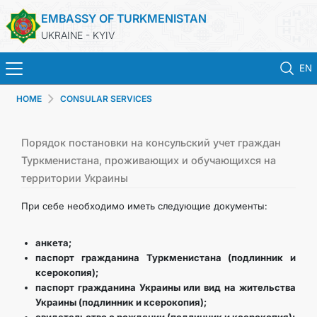
EMBASSY OF TURKMENISTAN
UKRAINE - KYIV
EN
HOME
CONSULAR SERVICES
HOME
NEWS
Порядок постановки на консульский учет граждан
Туркменистана, проживающих и обучающихся на
территории Украины
TURKMENISTAN
При себе необходимо иметь следующие документы:
CONSULAR SERVICES
анкета;
MFA
паспорт гражданина Туркменистана (подлинник и
ксерокопия);
паспорт гражданина Украины или вид на жительства
CONTACT US
Украины (подлинник и ксерокопия);