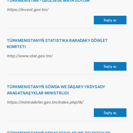
TÜRKMENISTAN - GELEJEGE MAÝA GOÝUM
https://invest.gov.tm/
Saýty aç
TÜRKMENISTANYŇ STATISTIKA BARADAKY DÖWLET
KOMITETI
http://www.stat.gov.tm/
Saýty aç
TÜRKMENISTANYŇ SÖWDA WE DAŞARY YKDYSADY
ARAGATNAŞYKLAR MINISTRLIGI
https://mintradefer.gov.tm/index.php/tk/
Saýty aç