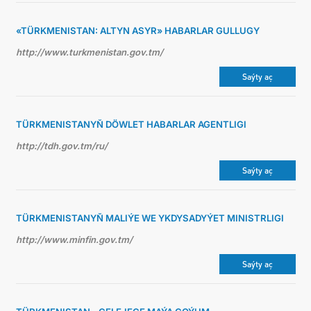
«TÜRKMENISTAN: ALTYN ASYR» HABARLAR GULLUGY
http://www.turkmenistan.gov.tm/
Saýty aç
TÜRKMENISTANYŇ DÖWLET HABARLAR AGENTLIGI
http://tdh.gov.tm/ru/
Saýty aç
TÜRKMENISTANYŇ MALIÝE WE YKDYSADYÝET MINISTRLIGI
http://www.minfin.gov.tm/
Saýty aç