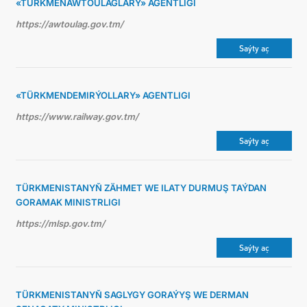
«TÜRKMENAWTOULAGLARY» AGENTLIGI
https://awtoulag.gov.tm/
Saýty aç
«TÜRKMENDEMIRÝOLLARY» AGENTLIGI
https://www.railway.gov.tm/
Saýty aç
TÜRKMENISTANYŇ ZÄHMET WE ILATY DURMUŞ TAÝDAN
GORAMAK MINISTRLIGI
https://mlsp.gov.tm/
Saýty aç
TÜRKMENISTANYŇ SAGLYGY GORAÝYŞ WE DERMAN