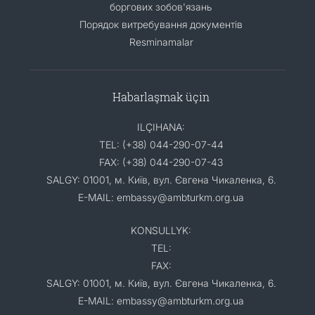
боргових зобов'язань
Порядок витребування документів
Resminamalar
Habarlaşmak üçin
ILÇIHANA:
TEL: (+38) 044-290-07-44
FAX: (+38) 044-290-07-43
SALGY: 01001, м. Київ, вул. Євгена Чикаленка, 6.
E-MAIL: embassy@ambturkm.org.ua
KONSULLYK:
TEL:
FAX:
SALGY: 01001, м. Київ, вул. Євгена Чикаленка, 6.
E-MAIL: embassy@ambturkm.org.ua