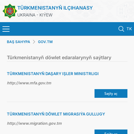
TÜRKMENISTANYŇ ILÇIHANASY
UKRAINA - KIÝEW
TK
BAŞ SAHYPA
GOV.TM
BAŞ SAHYPA
Türkmenistanyň döwlet edaralarynyň saýtlary
HABARLAR
TÜRKMENISTANYŇ DAŞARY IŞLER MINISTRLIGI
TÜRKMENISTAN
http://www.mfa.gov.tm
KONSULLYK HYZMATLARY
Saýty aç
DIM
TÜRKMENISTANYŇ DÖWLET MIGRASIÝA GULLUGY
http://www.migration.gov.tm
ARAGATNAŞYK
Saýty aç