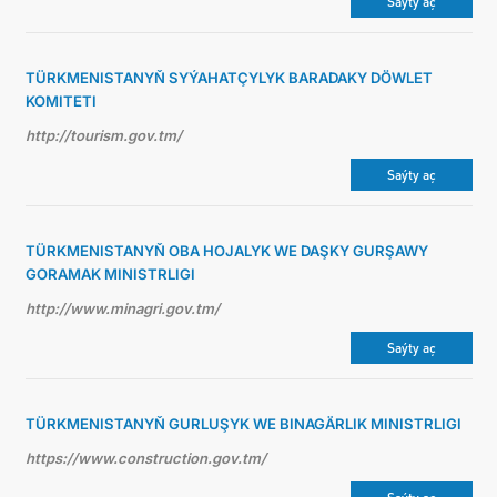
Saýty aç
TÜRKMENISTANYŇ SYÝAHATÇYLYK BARADAKY DÖWLET
KOMITETI
http://tourism.gov.tm/
Saýty aç
TÜRKMENISTANYŇ OBA HOJALYK WE DAŞKY GURŞAWY
GORAMAK MINISTRLIGI
http://www.minagri.gov.tm/
Saýty aç
TÜRKMENISTANYŇ GURLUŞYK WE BINAGÄRLIK MINISTRLIGI
https://www.construction.gov.tm/