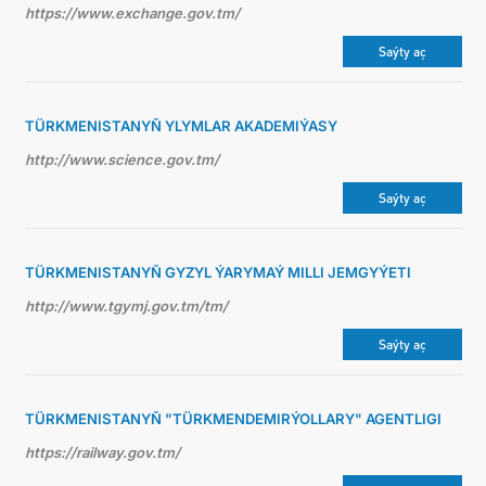
https://www.exchange.gov.tm/
Saýty aç
TÜRKMENISTANYŇ YLYMLAR AKADEMIÝASY
http://www.science.gov.tm/
Saýty aç
TÜRKMENISTANYŇ GYZYL ÝARYMAÝ MILLI JEMGYÝETI
http://www.tgymj.gov.tm/tm/
Saýty aç
TÜRKMENISTANYŇ "TÜRKMENDEMIRÝOLLARY" AGENTLIGI
https://railway.gov.tm/