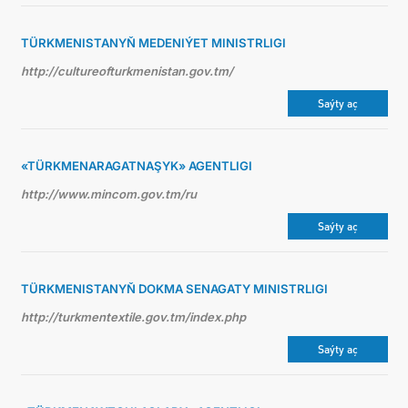
TÜRKMENISTANYŇ MEDENIÝET MINISTRLIGI
http://cultureofturkmenistan.gov.tm/
Saýty aç
«TÜRKMENARAGATNAŞYK» AGENTLIGI
http://www.mincom.gov.tm/ru
Saýty aç
TÜRKMENISTANYŇ DOKMA SENAGATY MINISTRLIGI
http://turkmentextile.gov.tm/index.php
Saýty aç