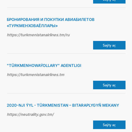
БРОНИРОВАНИЯ И ПОКУПКИ АВИАБИЛЕТОВ
«ТУРКМЕНХОВАЁЛЛАРЫ»
https://turkmenistanairlines.tm/ru
Saýty aç
"TÜRKMENHOWAÝOLLARY" AGENTLIGI
https://turkmenistanairlines.tm
Saýty aç
2020-NJI ÝYL - TÜRKMENISTAN – BITARAPLYGYŇ MEKANY
https://neutrality.gov.tm/
Saýty aç