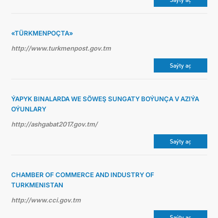
«TÜRKMENPOÇTA»
http://www.turkmenpost.gov.tm
Saýty aç
ÝAPYK BINALARDA WE SÖWEŞ SUNGATY BOÝUNÇA V AZIÝA
OÝUNLARY
http://ashgabat2017.gov.tm/
Saýty aç
CHAMBER OF COMMERCE AND INDUSTRY OF
TURKMENISTAN
http://www.cci.gov.tm
Saýty aç