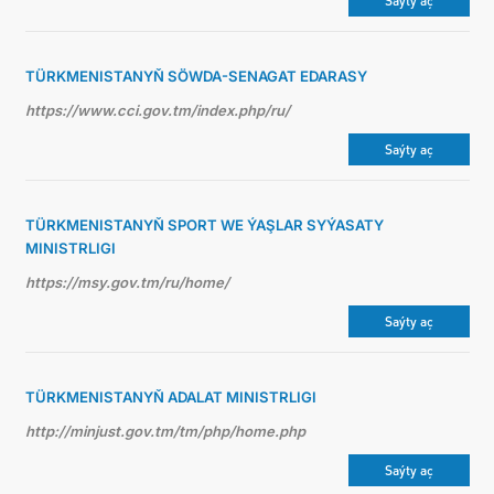
Saýty aç
TÜRKMENISTANYŇ SÖWDA-SENAGAT EDARASY
https://www.cci.gov.tm/index.php/ru/
Saýty aç
TÜRKMENISTANYŇ SPORT WE ÝAŞLAR SYÝASATY
MINISTRLIGI
https://msy.gov.tm/ru/home/
Saýty aç
TÜRKMENISTANYŇ ADALAT MINISTRLIGI
http://minjust.gov.tm/tm/php/home.php
Saýty aç