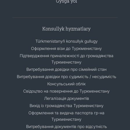
Gysga ýol
Konsullyk hyzmatlary
Türkmenistanyň konsullyk gullugy
Оформлення візи до Туркменистану
Підтвердження приналежності до громадянства
Туркменистану
Витребування довідки про сімейний стан
Витребування довідки про судимість / несудимість
Консульський облік
Свідоцтво на повернення до Туркменистану
Легалізація документів
Вихід із громадянства Туркменистану
Оформлення та видача паспорта гр-на
Туркменистану
Витребування документів про відсутність