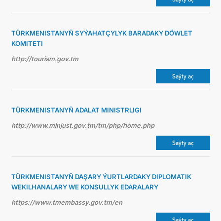
TÜRKMENISTANYŇ SYÝAHATÇYLYK BARADAKY DÖWLET
KOMITETI
http://tourism.gov.tm
Saýty aç
TÜRKMENISTANYŇ ADALAT MINISTRLIGI
http://www.minjust.gov.tm/tm/php/home.php
Saýty aç
TÜRKMENISTANYŇ DAŞARY ÝURTLARDAKY DIPLOMATIK
WEKILHANALARY WE KONSULLYK EDARALARY
https://www.tmembassy.gov.tm/en
Saýty aç