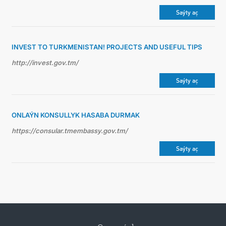
Saýty aç
INVEST TO TURKMENISTAN! PROJECTS AND USEFUL TIPS
http://invest.gov.tm/
Saýty aç
ONLAÝN KONSULLYK HASABA DURMAK
https://consular.tmembassy.gov.tm/
Saýty aç