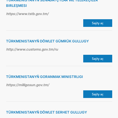
TÜRKMENISTANYŇ SENAGATÇYLAR WE TELEKEÇILER
BIRLEŞMESI
https://www.tstb.gov.tm/
Saýty aç
TÜRKMENISTANYŇ DÖWLET GÜMRÜK GULLUGY
http://www.customs.gov.tm/ru
Saýty aç
TÜRKMENISTANYŇ GORANMAK MINISTRLIGI
https://milligosun.gov.tm/
Saýty aç
TÜRKMENISTANYŇ DÖWLET SERHET GULLUGY