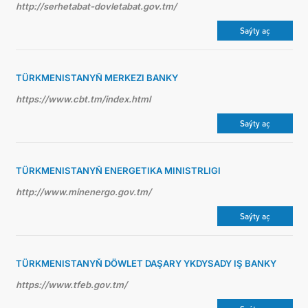
http://serhetabat-dovletabat.gov.tm/
Saýty aç
TÜRKMENISTANYŇ MERKEZI BANKY
https://www.cbt.tm/index.html
Saýty aç
TÜRKMENISTANYŇ ENERGETIKA MINISTRLIGI
http://www.minenergo.gov.tm/
Saýty aç
TÜRKMENISTANYŇ DÖWLET DAŞARY YKDYSADY IŞ BANKY
https://www.tfeb.gov.tm/