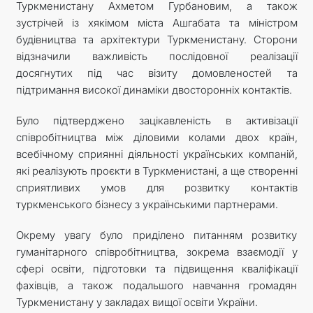
Туркменистану Ахметом Гурбановим, а також
зустрічей із хякімом міста Ашгабата та міністром
будівництва та архітектури Туркменистану. Сторони
відзначили важливість послідовної реалізації
досягнутих під час візиту домовленостей та
підтримання високої динаміки двосторонніх контактів.
Було підтверджено зацікавленість в активізації
співробітництва між діловими колами двох країн,
всебічному сприянні діяльності українських компаній,
які реалізують проєкти в Туркменистані, а ще створенні
сприятливих умов для розвитку контактів
туркменського бізнесу з українськими партнерами.
Окрему увагу було приділено питанням розвитку
гуманітарного співробітництва, зокрема взаємодії у
сфері освіти, підготовки та підвищення кваліфікації
фахівців, а також подальшого навчання громадян
Туркменистану у закладах вищої освіти України.