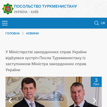
ПОСОЛЬСТВО ТУРКМЕНИСТАНУ
УКРАЇНА - КИЇВ
UK
ГОЛОВНА
НОВИНИ
ГОЛОВНА
НОВИНИ
У Міністерстві закордонних справ України
відбулася зустріч Посла Туркменистану із
ТУРКМЕНИСТАН
заступником Міністра закордонних справ
України
КОНСУЛЬСЬКІ ПОСЛУГИ
3
Лип
МЗС
КОНТАКТНІ ДАНІ