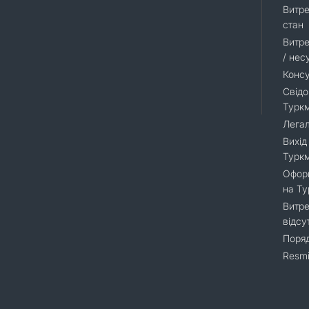
Витре
стан
Витре
/ нес
Консу
Свідо
Турк
Легал
Вихід
Турк
Оформ
на Т
Витре
відсу
Поряд
Resmi