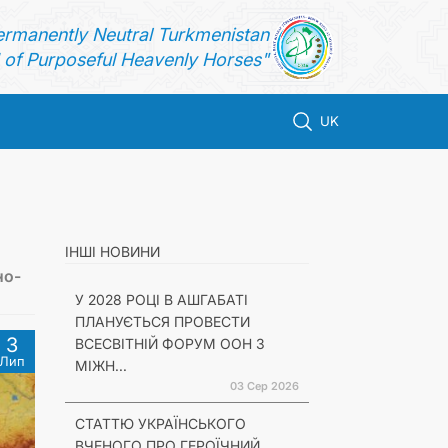
ermanently Neutral Turkmenistan
of Purposeful Heavenly Horses"
UK
ІНШІ НОВИНИ
но-
У 2028 РОЦІ В АШГАБАТІ
ПЛАНУЄТЬСЯ ПРОВЕСТИ
3
ВСЕСВІТНІЙ ФОРУМ ООН З
Лип
МІЖН...
03 Сер 2026
СТАТТЮ УКРАЇНСЬКОГО
ВЧЕНОГО ПРО ГЕРОЇЧНИЙ