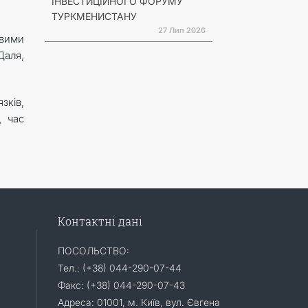
ІНВЕСТИЦІЙНОГО ФОРУМУ
ТУРКМЕНИСТАНУ
27 Лип 2026
овими
Даля,
зків,
д час
Контактні дані
ПОСОЛЬСТВО:
Тел.: (+38) 044-290-07-44
Факс: (+38) 044-290-07-43
Адреса: 01001, м. Київ, вул. Євгена