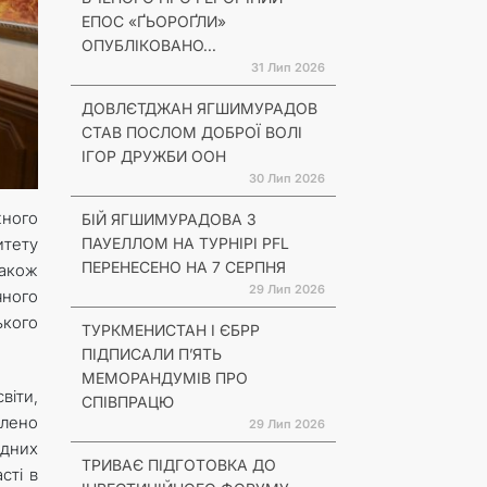
ЕПОС «ҐЬОРОҐЛИ»
ОПУБЛІКОВАНО...
31 Лип 2026
ДОВЛЄТДЖАН ЯГШИМУРАДОВ
СТАВ ПОСЛОМ ДОБРОЇ ВОЛІ
ІГОР ДРУЖБИ ООН
30 Лип 2026
жного
БІЙ ЯГШИМУРАДОВА З
ПАУЕЛЛОМ НА ТУРНІРІ PFL
итету
ПЕРЕНЕСЕНО НА 7 СЕРПНЯ
також
29 Лип 2026
чного
ького
ТУРКМЕНИСТАН І ЄБРР
ПІДПИСАЛИ П’ЯТЬ
МЕМОРАНДУМІВ ПРО
віти,
СПІВПРАЦЮ
ілено
29 Лип 2026
одних
ТРИВАЄ ПІДГОТОВКА ДО
сті в