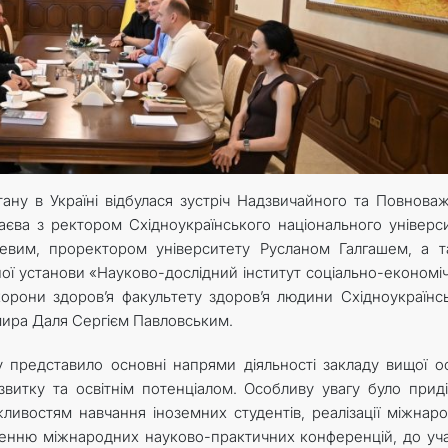
тану в Україні відбулася зустріч Надзвичайного та Повнова
аєва з ректором Східноукраїнського національного універс
евим, проректором університету Русланом Галгашем, а 
ої установи «Науково-дослідний інститут соціально-економі
хорони здоров’я факультету здоров’я людини Східноукраїнс
мира Даля Сергієм Павловським.
ту представило основні напрями діяльності закладу вищої ос
витку та освітнім потенціалом. Особливу увагу було прид
жливостям навчання іноземних студентів, реалізації міжнар
еденню міжнародних науково-практичних конференцій, до уча