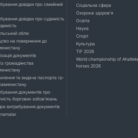
бування довідки про сімейний
Соціальна сфера
Охорона здоров'я
бування довідки про судимість
Освіта
удимість
Наука
льський облік
Спорт
цтво на повернення до
Культура
менистану
TIF 2026
ізація документів
World championship of Ahaltek
 із громадянства
horses 2026
менистану
лення та видача паспорта гр-
уркменистану
бування документів про
тність боргових зобов'язань
ок витребування документів
namalar