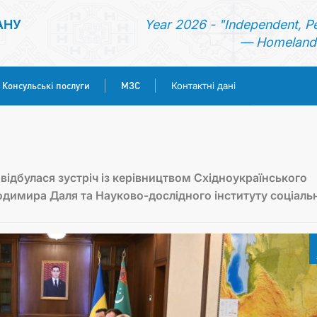
АНУ
Year 2026 - "Independent, P
— Homeland 
Консульські послуги
МЗС
Контактні дані
ГОЛОВНА
НОВИНИ
відбулася зустріч із керівництвом Східноукраїнського
одимира Даля та Науково-дослідного інституту соціаль
ТУРКМЕНИСТАН
КОНСУЛЬСЬКІ ПОСЛУГИ
МЗС
КОНТАКТНІ ДАНІ