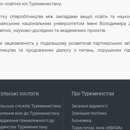
-освітніх кіл Туркменистану.
ку співробітництва між закладами вищої освіти та наук
аїнським національним університетом імені Володимира 
вітніх, науково-дослідних та академічних проєктів.
и зацікавленість у подальшому розвиткові партнерських зв’я
ітництва та продовженні діалогу з питань, порушених пі
ульські послуги
Про Туркменістан
ульська служба Туркменистану
Загальні відомості
лення візи до Туркменистану
Зовнішня політика
ердження приналежності до
Економіка
адянства Туркменистану
Туристична зона «АВАЗА»