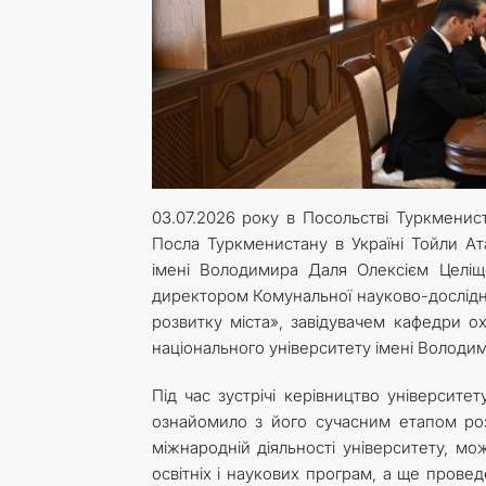
03.07.2026 року в Посольстві Туркменис
Посла Туркменистану в Україні Тойли Ат
імені Володимира Даля Олексієм Целіщ
директором Комунальної науково-дослідн
розвитку міста», завідувачем кафедри о
національного університету імені Володи
Під час зустрічі керівництво університе
ознайомило з його сучасним етапом роз
міжнародній діяльності університету, мо
освітніх і наукових програм, а ще пров