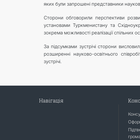
яких були запрошені представники науково
Сторони обговорили перспективи розвит
установами Туркменистану та Східноукр
зокрема можливості реалізації спільних ос
За підсумками зустрічі сторони висловил
розширенні науково-освітнього співроб
зустрічі.
Навігація
Конс
Конс
Оформ
Підтв
гром