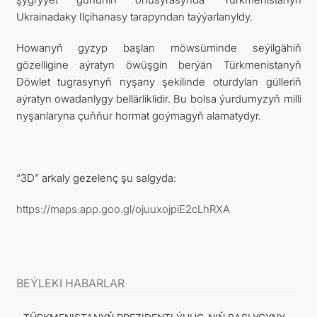
Ukrainadaky Ilçihanasy tarapyndan taýýarlanyldy.
Howanyň gyzyp başlan möwsüminde seýilgähiň
gözelligine aýratyn öwüşgin berýän Türkmenistanyň
Döwlet tugrasynyň nyşany şekilinde oturdylan gülleriň
aýratyn owadanlygy bellärliklidir. Bu bolsa ýurdumyzyň milli
nyşanlaryna çuňňur hormat goýmagyň alamatydyr.
“3D” arkaly gezelenç şu salgyda:
https://maps.app.goo.gl/ojuuxojpiE2cLhRXA
BEÝLEKI HABARLAR