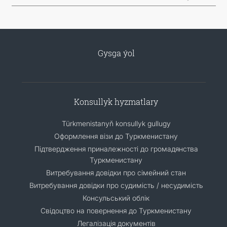
Gysga ýol
Konsullyk hyzmatlary
Türkmenistanyň konsullyk gullugy
Оформлення візи до Туркменистану
Підтвердження приналежності до громадянства
Туркменистану
Витребування довідки про сімейний стан
Витребування довідки про судимість / несудимість
Консульський облік
Свідоцтво на повернення до Туркменистану
Легалізація документів