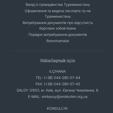
Вихід із громадянства Туркменистану
Оформлення та видача паспорта гр-на
Туркменистану
Витребування документів про відсутність
боргових зобов'язань
Порядок витребування документів
Resminamalar
Habarlaşmak üçin
ILÇIHANA:
TEL: (+38) 044-290-07-44
FAX: (+38) 044-290-07-43
SALGY: 01001, м. Київ, вул. Євгена Чикаленка, 6.
E-MAIL: embassy@ambturkm.org.ua
KONSULLYK: