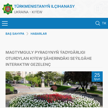
TÜRKMENISTANYŇ ILÇIHANASY
UKRAINA - KIÝEW
TK
BAŞ SAHYPA
HABARLAR
BAŞ SAHYPA
HABARLAR
MAGTYMGULY PYRAGYNYŇ ÝADYGÄRLIGI
OTURDYLAN KIÝEW ŞÄHERINDÄKI SEÝILGÄHE
TÜRKMENISTAN
INTERAKTIW GEZELENÇ
25
KONSULLYK HYZMATLARY
Iýun
DIM
ARAGATNAŞYK