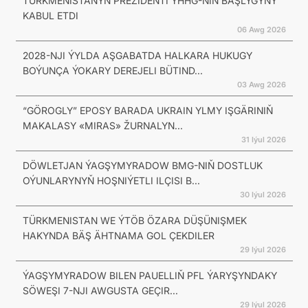
TÜRKMENISTANYŇ PREZIDENTI ÝHHG-NIŇ BAŞLYGYNY
KABUL ETDI
06 Awg 2026
2028-NJI ÝYLDA AŞGABATDA HALKARA HUKUGY
BOÝUNÇA ÝOKARY DEREJELI BÜTIND...
03 Awg 2026
“GÖROGLY” EPOSY BARADA UKRAIN YLMY IŞGÄRINIŇ
MAKALASY «MIRAS» ŽURNALYN...
31 Iýul 2026
DÖWLETJAN ÝAGŞYMYRADOW BMG-NIŇ DOSTLUK
OÝUNLARYNYŇ HOŞNIÝETLI ILÇISI B...
30 Iýul 2026
TÜRKMENISTAN WE ÝTÖB ÖZARA DÜŞÜNIŞMEK
HAKYNDA BÄŞ ÄHTNAMA GOL ÇEKDILER
29 Iýul 2026
ÝAGŞYMYRADOW BILEN PAUELLIŇ PFL ÝARYŞYNDAKY
SÖWEŞI 7-NJI AWGUSTA GEÇIR...
29 Iýul 2026