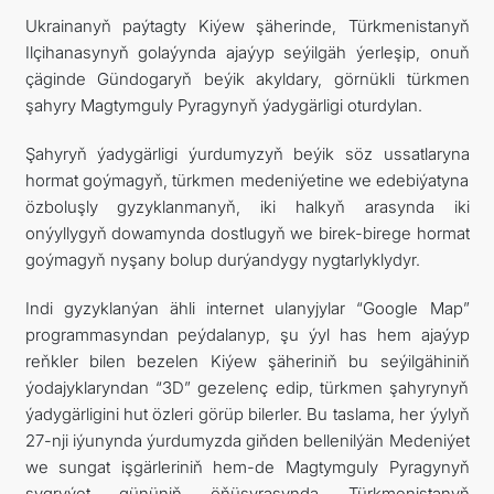
Ukrainanyň paýtagty Kiýew şäherinde, Türkmenistanyň
Ilçihanasynyň golaýynda ajaýyp seýilgäh ýerleşip, onuň
çäginde Gündogaryň beýik akyldary, görnükli türkmen
şahyry Magtymguly Pyragynyň ýadygärligi oturdylan.
Şahyryň ýadygärligi ýurdumyzyň beýik söz ussatlaryna
hormat goýmagyň, türkmen medeniýetine we edebiýatyna
özboluşly gyzyklanmanyň, iki halkyň arasynda iki
onýyllygyň dowamynda dostlugyň we birek-birege hormat
goýmagyň nyşany bolup durýandygy nygtarlyklydyr.
Indi gyzyklanýan ähli internet ulanyjylar “Google Map”
programmasyndan peýdalanyp, şu ýyl has hem ajaýyp
reňkler bilen bezelen Kiýew şäheriniň bu seýilgähiniň
ýodajyklaryndan “3D” gezelenç edip, türkmen şahyrynyň
ýadygärligini hut özleri görüp bilerler. Bu taslama, her ýylyň
27-nji iýunynda ýurdumyzda giňden bellenilýän Medeniýet
we sungat işgärleriniň hem-de Magtymguly Pyragynyň
şygryýet gününiň öňüsyrasynda Türkmenistanyň