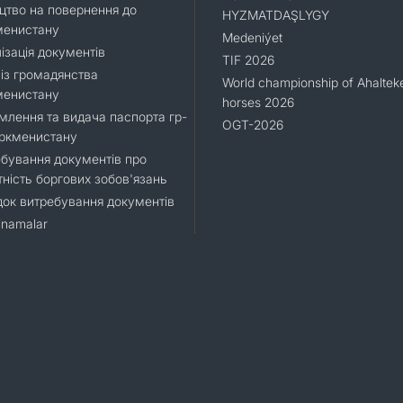
цтво на повернення до
HYZMATDAŞLYGY
менистану
Medeniýet
ізація документів
TIF 2026
 із громадянства
World championship of Ahaltek
менистану
horses 2026
лення та видача паспорта гр-
OGT-2026
уркменистану
бування документів про
тність боргових зобов'язань
ок витребування документів
namalar