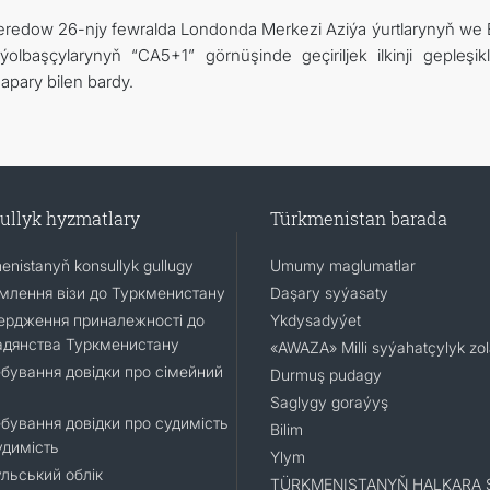
 Meredow 26-njy fewralda Londonda Merkezi Aziýa ýurtlarynyň we 
olbaşçylarynyň “CA5+1” görnüşinde geçiriljek ilkinji gepleşikl
apary bilen bardy.
ullyk hyzmatlary
Türkmenistan barada
enistanyň konsullyk gullugy
Umumy maglumatlar
лення візи до Туркменистану
Daşary syýasaty
ердження приналежності до
Ykdysadyýet
адянства Туркменистану
«AWAZA» Milli syýahatçylyk zo
бування довідки про сімейний
Durmuş pudagy
Saglygy goraýyş
бування довідки про судимість
Bilim
удимість
Ylym
льський облік
TÜRKMENISTANYŇ HALKARA 