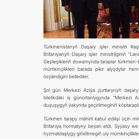
Türkmenistanyň Daşary işler ministri R
Britaniýanyň Daşary işler ministrliginiň 
Gepleşikleriň dowamynda taraplar türkmen-
mümkinçilikleri barada pikir alyşdylar h
ösýändigini bellediler.
Şol gün Merkezi Aziýa ýurtlarynyň daşary
bilelikdäki iş günortanlygynda “Merkezi Az
duşuşygyň ýakynda geçirilmeginiň köptarap
Türkmen tarapy mähirli kabul edilişi üçin m
Britaniýa hormatyny beýan etdi. Syýasy w
hyzmatdaşlygy giňeltmegiň uly mümkinçilikleri