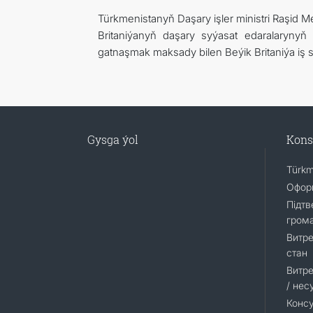
Türkmenistanyň Daşary işler ministri Raşid
Britaniýanyň daşary syýasat edaralarynyň ý
gatnaşmak maksady bilen Beýik Britaniýa iş s
Gysga ýol
Kons
Türkm
Оформ
Підтв
гром
Витре
стан
Витре
/ нес
Консу