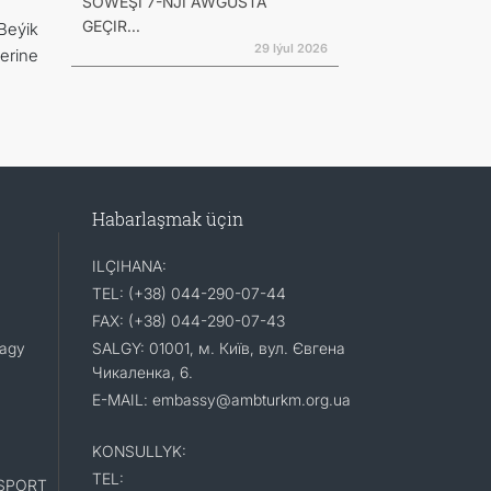
SÖWEŞI 7-NJI AWGUSTA
GEÇIR...
Beýik
29 Iýul 2026
erine
Habarlaşmak üçin
ILÇIHANA:
TEL: (+38) 044-290-07-44
FAX: (+38) 044-290-07-43
lagy
SALGY: 01001, м. Київ, вул. Євгена
Чикаленка, 6.
E-MAIL: embassy@ambturkm.org.ua
KONSULLYK:
TEL:
SPORT