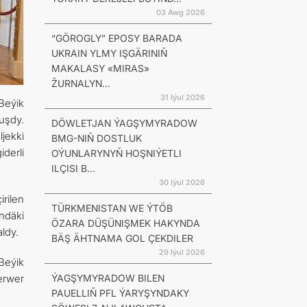
03 Awg 2026
“GÖROGLY” EPOSY BARADA
UKRAIN YLMY IŞGÄRINIŇ
MAKALASY «MIRAS»
ŽURNALYN...
31 Iýul 2026
Beýik
uşdy.
DÖWLETJAN ÝAGŞYMYRADOW
jekki
BMG-NIŇ DOSTLUK
derli
OÝUNLARYNYŇ HOŞNIÝETLI
ILÇISI B...
30 Iýul 2026
rilen
TÜRKMENISTAN WE ÝTÖB
ndäki
ÖZARA DÜŞÜNIŞMEK HAKYNDA
ldy.
BÄŞ ÄHTNAMA GOL ÇEKDILER
29 Iýul 2026
Beýik
ÝAGŞYMYRADOW BILEN
erwer
PAUELLIŇ PFL ÝARYŞYNDAKY