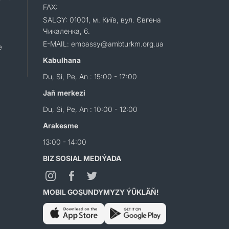
FAX:
SALGY: 01001, м. Київ, вул. Євгена
Чикаленка, 6.
E-MAIL: embassy@ambturkm.org.ua
e
Kabulhana
Du, Si, Pe, An : 15:00 - 17:00
Jaň merkezi
Du, Si, Pe, An : 10:00 - 12:00
Arakesme
13:00 - 14:00
BIZ SOSIAL MEDIÝADA
MOBIL GOŞUNDYMYZY ÝÜKLÄŇ!