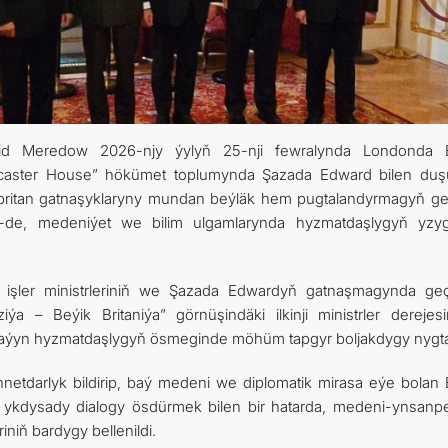
aşid Meredow 2026-njy ýylyň 25-nji fewralynda Londonda 
“Lancaster House” hökümet toplumynda Şazada Edward bilen duş
britan gatnaşyklaryny mundan beýläk hem pugtalandyrmagyň gel
em-de, medeniýet we bilim ulgamlarynda hyzmatdaşlygyň yzygi
 işler ministrleriniň we Şazada Edwardyň gatnaşmagynda geçi
iýa – Beýik Britaniýa” görnüşindäki ilkinji ministrler derejesi
laýyn hyzmatdaşlygyň ösmeginde möhüm tapgyr boljakdygy nygta
innetdarlyk bildirip, baý medeni we diplomatik mirasa eýe bolan 
e ykdysady dialogy ösdürmek bilen bir hatarda, medeni-ynsanp
niň bardygy bellenildi.