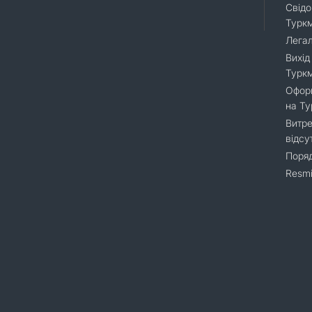
Свідо
Турк
Легал
Вихід
Турк
Оформ
на Т
Витре
відсу
Поряд
Resmi