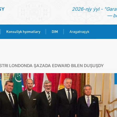
SY
2026-njy ýyl - "Gara
— be
Konsullyk hyzmatlary
DIM
Aragatnaşyk
BAŞ SAHYPA
HABARLAR
ISTRI LONDONDA ŞAZADA EDWARD BILEN DUŞUŞDY
TÜRKMENISTAN
KONSULLYK HYZMATLARY
DIM
ARAGATNAŞYK