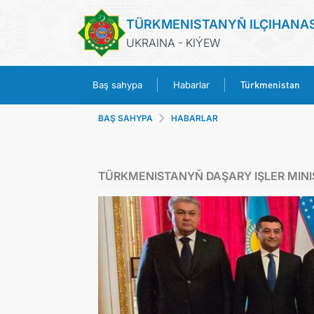
TÜRKMENISTANYŇ ILÇIHANA
UKRAINA - KIÝEW
Türkmenistan
Baş sahypa
Habarlar
BAŞ SAHYPA
HABARLAR
TÜRKMENISTANYŇ DAŞARY IŞLER MIN