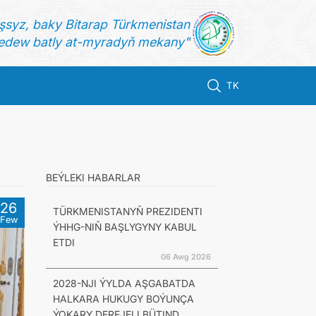
şsyz, baky Bitarap Türkmenistan
dew batly at-myradyň mekany"
TK
BEÝLEKI HABARLAR
26
TÜRKMENISTANYŇ PREZIDENTI
Few
ÝHHG-NIŇ BAŞLYGYNY KABUL
ETDI
06 Awg 2026
2028-NJI ÝYLDA AŞGABATDA
HALKARA HUKUGY BOÝUNÇA
ÝOKARY DEREJELI BÜTIND...