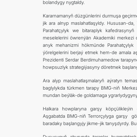
bolandygy nygtaldy.
Kararnamanyň düzgünlerini durmuşa geçirmeg
jik ara alnyp maslahatlaşyldy. Hususan-da,
Parahatçylyk we bitaraplyk kafedrasynyň 
meselelerini öwrenýän Akademiki merkezi d
anyk mehanizmi hökmünde Parahatçylyk üç
ýörelgelerini berjaý etmek hem-de amala 
Prezidenti Serdar Berdimuhamedow tarapyn
howpsuzlyk strategiýasyny döretmek başlangyj
Ara alyp maslahatlaşmalaryň aýratyn tem
baglylykda türkmen tarapy BMG-niň Merkezi 
mundan beýläk-de goldamaga ygrarlydygyny 
Halkara howplaryna garşy köpçülikleýin g
Aşgabatda BMG-niň Terrorçylyga garşy gö
baradaky başlangyjy jikme-jik tanyşdyrdy. B
Duşuşygyň ahyrynda taraplar hyzmatdaşl