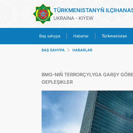
TÜRKMENISTANYŇ ILÇIHANA
UKRAINA - KIÝEW
Türkmenistan
Baş sahypa
Habarlar
BAŞ SAHYPA
HABARLAR
BMG-NIŇ TERRORÇYLYGA GARŞY GÖRE
GEPLEŞIKLER