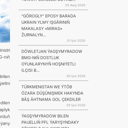
03 Awg 2026
“GÖROGLY” EPOSY BARADA
UKRAIN YLMY IŞGÄRINIŇ
MAKALASY «MIRAS»
ŽURNALYN...
31 Iýul 2026
istri
DÖWLETJAN ÝAGŞYMYRADOW
G-niň
BMG-NIŇ DOSTLUK
OÝUNLARYNYŇ HOŞNIÝETLI
ILÇISI B...
rilen
30 Iýul 2026
etini
TÜRKMENISTAN WE ÝTÖB
ÖZARA DÜŞÜNIŞMEK HAKYNDA
BÄŞ ÄHTNAMA GOL ÇEKDILER
dilen
29 Iýul 2026
aplyk
ÝAGŞYMYRADOW BILEN
urduň
PAUELLIŇ PFL ÝARYŞYNDAKY
eýany