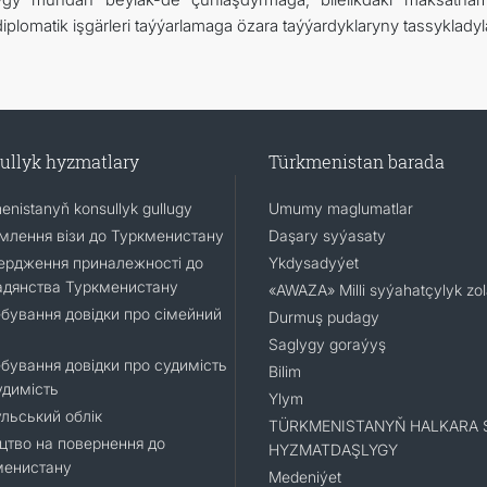
omatik işgärleri taýýarlamaga özara taýýardyklaryny tassykladyla
ullyk hyzmatlary
Türkmenistan barada
enistanyň konsullyk gullugy
Umumy maglumatlar
лення візи до Туркменистану
Daşary syýasaty
ердження приналежності до
Ykdysadyýet
адянства Туркменистану
«AWAZA» Milli syýahatçylyk zo
бування довідки про сімейний
Durmuş pudagy
Saglygy goraýyş
бування довідки про судимість
Bilim
удимість
Ylym
льський облік
TÜRKMENISTANYŇ HALKARA 
цтво на повернення до
HYZMATDAŞLYGY
менистану
Medeniýet