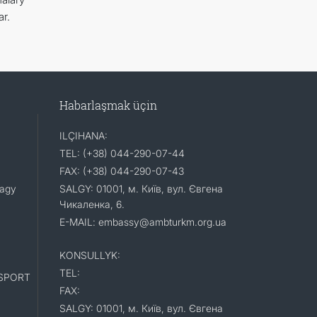
r.
Habarlaşmak üçin
ILÇIHANA:
TEL: (+38) 044-290-07-44
FAX: (+38) 044-290-07-43
lagy
SALGY: 01001, м. Київ, вул. Євгена
Чикаленка, 6.
E-MAIL: embassy@ambturkm.org.ua
KONSULLYK:
TEL:
SPORT
FAX:
SALGY: 01001, м. Київ, вул. Євгена