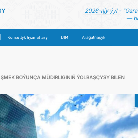
SY
2026-njy ýyl - "Gara
— be
Konsullyk hyzmatlary
DIM
Aragatnaşyk
BAŞ SAHYPA
HABARLAR
ŞMEK BOÝUNÇA MÜDIRLIGINIŇ ÝOLBAŞÇYSY BILEN
TÜRKMENISTAN
KONSULLYK HYZMATLARY
DIM
ARAGATNAŞYK