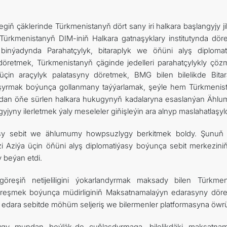
iň çäklerinde Türkmenistanyň dört sany iri halkara başlangyjy j
 Türkmenistanyň DIM-iniň Halkara gatnaşyklary institutynda döre
binýadynda Parahatçylyk, bitaraplyk we öňüni alyş diplomat
öretmek, Türkmenistanyň çäginde jedelleri parahatçylykly çöz
in araçylyk palatasyny döretmek, BMG bilen bilelikde Bitar
aşyrmak boýunça gollanmany taýýarlamak, şeýle hem Türkmenis
dan öňe sürlen halkara hukugynyň kadalaryna esaslanýan Ähl
yny ilerletmek ýaly meseleler giňişleýin ara alnyp maslahatlaşyl
asy sebit we ählumumy howpsuzlygy berkitmek boldy. Şunuň 
Aziýa üçin öňüni alyş diplomatiýasy boýunça sebit merkeziniň 
beýan etdi.
öreşiň netijeliligini ýokarlandyrmak maksady bilen Türkmen
reşmek boýunça müdirliginiň Maksatnamalaýyn edarasyny dör
u edara sebitde möhüm seljeriş we bilermenler platformasyna öwrü
ygy mundan beýläk-de çuňlaşdyrmaga, bilelikdäki maksatnam