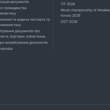
ізація документів
TIF 2026
 із громадянства
World championship of Ahaltek
менистану
horses 2026
лення та видача паспорта гр-
OGT-2026
уркменистану
бування документів про
тність боргових зобов'язань
ок витребування документів
namalar