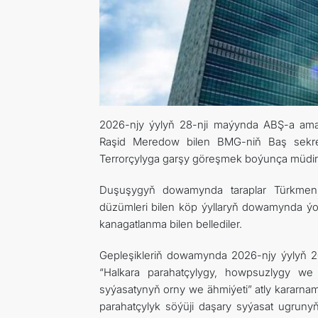
2026-njy ýylyň 28-nji maýynda ABŞ-a amala
Raşid Meredow bilen BMG-niň Baş sekreta
Terrorçylyga garşy göreşmek boýunça müdirl
Duşuşygyň dowamynda taraplar Türkmenis
düzümleri bilen köp ýyllaryň dowamynda ýol
kanagatlanma bilen bellediler.
Gepleşikleriň dowamynda 2026-njy ýylyň 
“Halkara parahatçylygy, howpsuzlygy we
syýasatynyň orny we ähmiýeti” atly kararna
parahatçylyk söýüji daşary syýasat ugruny