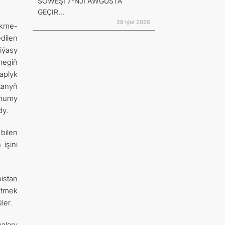
SÖWEŞI 7-NJI AWGUSTA
GEÇIR...
29 Iýul 2026
ikme-
dilen
iýasy
megiň
aplyk
tanyň
umumy
dy.
bilen
işini
istan
etmek
ler.
alary