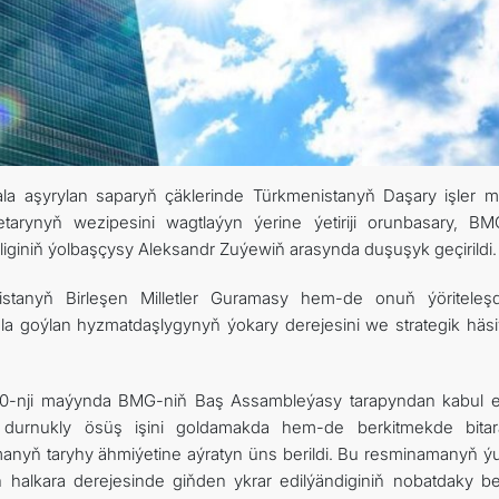
 aşyrylan saparyň çäklerinde Türkmenistanyň Daşary işler min
rynyň wezipesini wagtlaýyn ýerine ýetiriji orunbasary, BM
iginiň ýolbaşçysy Aleksandr Zuýewiň arasynda duşuşyk geçirildi.
tanyň Birleşen Milletler Guramasy hem-de onuň ýöriteleşdi
a goýlan hyzmatdaşlygynyň ýokary derejesini we strategik häsiý
20-nji maýynda BMG-niň Baş Assambleýasy tarapyndan kabul e
 durnukly ösüş işini goldamakda hem-de berkitmekde bitar
manyň taryhy ähmiýetine aýratyn üns berildi. Bu resminamanyň ý
ň halkara derejesinde giňden ykrar edilýändiginiň nobatdaky b