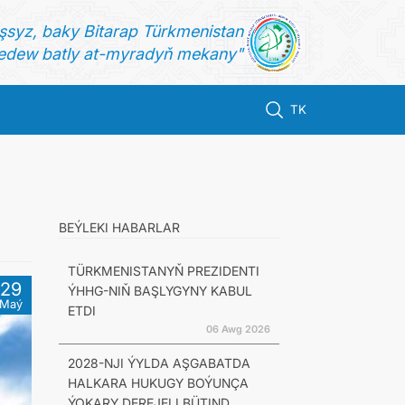
şsyz, baky Bitarap Türkmenistan
dew batly at-myradyň mekany"
TK
BEÝLEKI HABARLAR
TÜRKMENISTANYŇ PREZIDENTI
29
ÝHHG-NIŇ BAŞLYGYNY KABUL
Maý
ETDI
06 Awg 2026
2028-NJI ÝYLDA AŞGABATDA
HALKARA HUKUGY BOÝUNÇA
ÝOKARY DEREJELI BÜTIND...