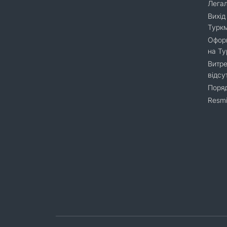
Легал
Вихід
Турк
Оформ
на Т
Витре
відсу
Поряд
Resmi