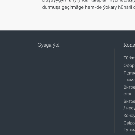
durmuşa geçirmäge hem-de ýokary hünärli dipl
Gysga ýol
Kons
Türkm
Оформ
Підтв
гром
Витре
стан
Витре
/ нес
Консу
Свідо
Турк