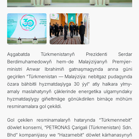
Aşgabatda Türkmenistanyň Prezidenti Serdar
Berdimuhamedowyň hem-de Malaýziýanyň Premýer-
ministri Anwar Ibrahimiň gatnaşmagynda anna güni
geçirilen “Türkmenistan — Malaýziýa: nebitgaz pudagynda
özara bähbitli hyzmatdaşlyga 30 ýyl” atly halkara ylmy-
amaly maslahatynyň çäklerinde energetika ulgamyndaky
hyzmatdaşlygy giňeltmäge gönükdirilen birnäçe möhüm
resminamalara gol çekildi.
Gol çekilen resminamalaryň hatarynda “Türkmennebit”
döwlet konserni, “PETRONAS Çarigali (Türkmenistan) Sdn.
Bhd” kompaniýasy we “Hazarnebit” döwlet kärhanasynyň