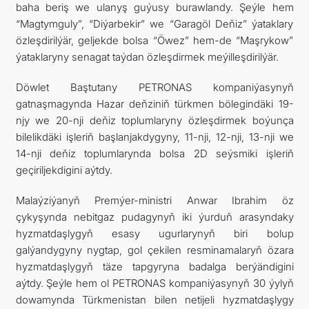
baha beriş we ulanyş guýusy burawlandy. Şeýle hem
“Magtymguly”, “Diýarbekir” we “Garagöl Deňiz” ýataklary
özleşdirilýär, geljekde bolsa “Öwez” hem-de “Maşrykow”
ýataklaryny senagat taýdan özleşdirmek meýilleşdirilýär.
Döwlet Baştutany PETRONAS kompaniýasynyň
gatnaşmagynda Hazar deňziniň türkmen bölegindäki 19-
njy we 20-nji deňiz toplumlaryny özleşdirmek boýunça
bilelikdäki işleriň başlanjakdygyny, 11-nji, 12-nji, 13-nji we
14-nji deňiz toplumlarynda bolsa 2D seýsmiki işleriň
geçiriljekdigini aýtdy.
Malaýziýanyň Premýer-ministri Anwar Ibrahim öz
çykyşynda nebitgaz pudagynyň iki ýurduň arasyndaky
hyzmatdaşlygyň esasy ugurlarynyň biri bolup
galýandygyny nygtap, gol çekilen resminamalaryň özara
hyzmatdaşlygyň täze tapgyryna badalga berýändigini
aýtdy. Şeýle hem ol PETRONAS kompaniýasynyň 30 ýylyň
dowamynda Türkmenistan bilen netijeli hyzmatdaşlygy