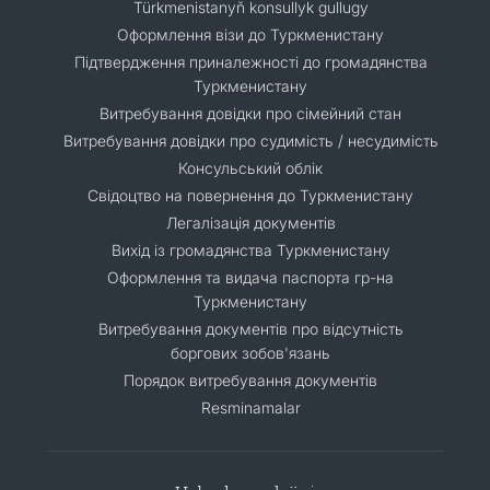
Türkmenistanyň konsullyk gullugy
Оформлення візи до Туркменистану
Підтвердження приналежності до громадянства
Туркменистану
Витребування довідки про сімейний стан
Витребування довідки про судимість / несудимість
Консульський облік
Свідоцтво на повернення до Туркменистану
Легалізація документів
Вихід із громадянства Туркменистану
Оформлення та видача паспорта гр-на
Туркменистану
Витребування документів про відсутність
боргових зобов'язань
Порядок витребування документів
Resminamalar