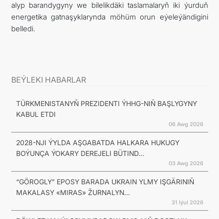
alyp barandygyny we bilelikdäki taslamalaryň iki ýurduň
energetika gatnaşyklarynda möhüm orun eýeleýändigini
belledi.
BEÝLEKI HABARLAR
TÜRKMENISTANYŇ PREZIDENTI ÝHHG-NIŇ BAŞLYGYNY
KABUL ETDI
06 Awg 2026
2028-NJI ÝYLDA AŞGABATDA HALKARA HUKUGY
BOÝUNÇA ÝOKARY DEREJELI BÜTIND...
03 Awg 2026
“GÖROGLY” EPOSY BARADA UKRAIN YLMY IŞGÄRINIŇ
MAKALASY «MIRAS» ŽURNALYN...
31 Iýul 2026