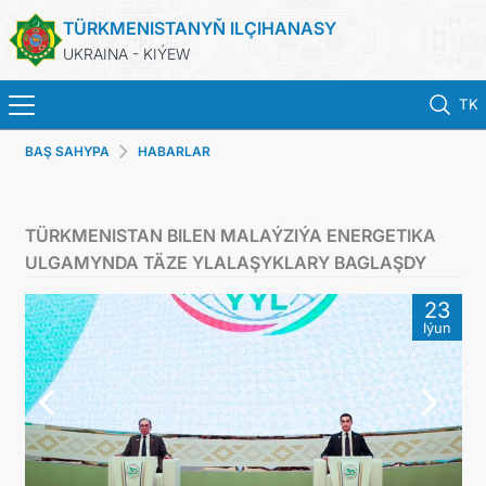
TÜRKMENISTANYŇ ILÇIHANASY
UKRAINA - KIÝEW
TK
BAŞ SAHYPA
HABARLAR
BAŞ SAHYPA
HABARLAR
TÜRKMENISTAN BILEN MALAÝZIÝA ENERGETIKA
ULGAMYNDA TÄZE YLALAŞYKLARY BAGLAŞDY
TÜRKMENISTAN
23
Iýun
KONSULLYK HYZMATLARY
DIM
ARAGATNAŞYK