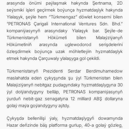
arasynda önümi paýlaşmak hakynda Şertnama, 2D
seýsmiki işleri geçirmek boýunça hyzmatdaşlyk hakynda
Ylalaşyk, şeýle hem “Türkmengaz” döwlet konserni bilen
“PETRONAS Çarigali International Ventures Sdn. Bhd.”
kompaniýasynyň arasyndaky Ylalaşyk bar. Şeýle-de
Türkmenistanyň Hökümeti bilen Malaýziýanyň
Hökümetiniň arasynda uglewodorod serişdelerini
özleşdirmek boýunça uzak möhletleýin hyzmatdaşlyk
etmek hakynda Çarçuwaly ylalaşyga gol çekildi.
Türkmenistanyň Prezidenti Serdar Berdimuhamedow
maslahatda eden çykyşynda şu ýyl Türkmenistan bilen
Malaýziýanyň nebitgaz pudagyndaky hyzmatdaşlygyna 30
ýyl dolýandygyny belläp, PETRONAS kompaniýasynyň
ýurduň nebit-gaz senagatyna 12 milliard ABŞ dollaryna
golaý maýa goýandygyny aýtdy.
Çykyşda bellenilişi ýaly, hyzmatdaşlygyň dowamynda
Hazar deňzinde bäş platforma gurlup, 40-a golaý gözleg,