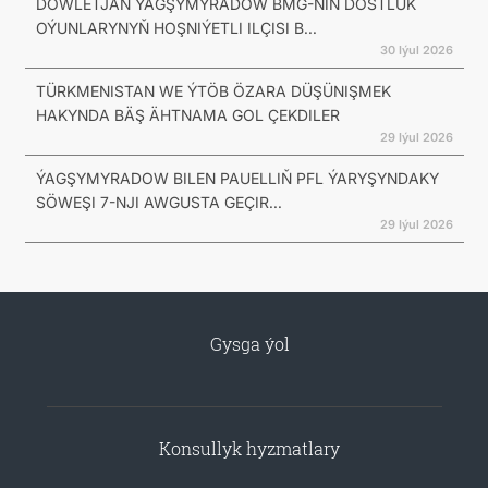
DÖWLETJAN ÝAGŞYMYRADOW BMG-NIŇ DOSTLUK
OÝUNLARYNYŇ HOŞNIÝETLI ILÇISI B...
30 Iýul 2026
TÜRKMENISTAN WE ÝTÖB ÖZARA DÜŞÜNIŞMEK
HAKYNDA BÄŞ ÄHTNAMA GOL ÇEKDILER
29 Iýul 2026
ÝAGŞYMYRADOW BILEN PAUELLIŇ PFL ÝARYŞYNDAKY
SÖWEŞI 7-NJI AWGUSTA GEÇIR...
29 Iýul 2026
Gysga ýol
Konsullyk hyzmatlary