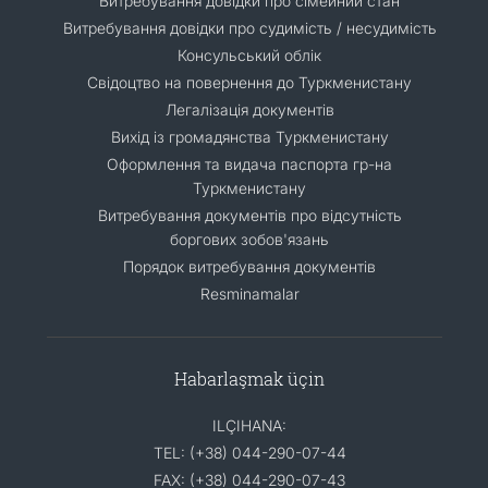
Витребування довідки про сімейний стан
Витребування довідки про судимість / несудимість
Консульський облік
Свідоцтво на повернення до Туркменистану
Легалізація документів
Вихід із громадянства Туркменистану
Оформлення та видача паспорта гр-на
Туркменистану
Витребування документів про відсутність
боргових зобов'язань
Порядок витребування документів
Resminamalar
Habarlaşmak üçin
ILÇIHANA:
TEL: (+38) 044-290-07-44
FAX: (+38) 044-290-07-43