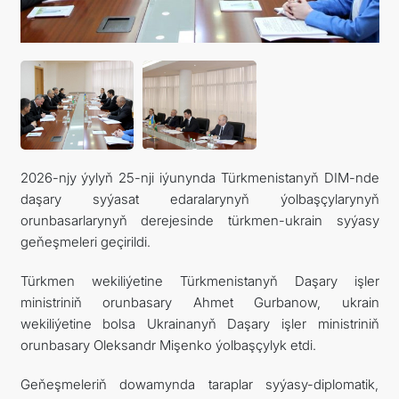
2026-njy ýylyň 25-nji iýunynda Türkmenistanyň DIM-nde
daşary syýasat edaralarynyň ýolbaşçylarynyň
orunbasarlarynyň derejesinde türkmen-ukrain syýasy
geňeşmeleri geçirildi.
Türkmen wekiliýetine Türkmenistanyň Daşary işler
ministriniň orunbasary Ahmet Gurbanow, ukrain
wekiliýetine bolsa Ukrainanyň Daşary işler ministriniň
orunbasary Oleksandr Mişenko ýolbaşçylyk etdi.
Geňeşmeleriň dowamynda taraplar syýasy-diplomatik,