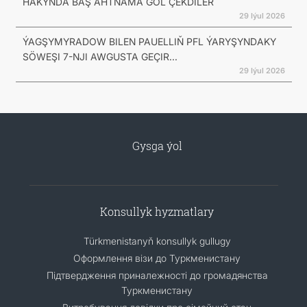
HAKYNDA BÄŞ ÄHTNAMA GOL ÇEKDILER
29 Iýul 2026
ÝAGŞYMYRADOW BILEN PAUELLIŇ PFL ÝARYŞYNDAKY
SÖWEŞI 7-NJI AWGUSTA GEÇIR...
29 Iýul 2026
Gysga ýol
Konsullyk hyzmatlary
Türkmenistanyň konsullyk gullugy
Оформлення візи до Туркменистану
Підтвердження приналежності до громадянства
Туркменистану