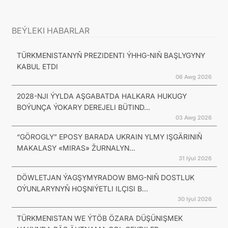
BEÝLEKI HABARLAR
TÜRKMENISTANYŇ PREZIDENTI ÝHHG-NIŇ BAŞLYGYNY
KABUL ETDI
06 Awg 2026
2028-NJI ÝYLDA AŞGABATDA HALKARA HUKUGY
BOÝUNÇA ÝOKARY DEREJELI BÜTIND...
03 Awg 2026
“GÖROGLY” EPOSY BARADA UKRAIN YLMY IŞGÄRINIŇ
MAKALASY «MIRAS» ŽURNALYN...
31 Iýul 2026
DÖWLETJAN ÝAGŞYMYRADOW BMG-NIŇ DOSTLUK
OÝUNLARYNYŇ HOŞNIÝETLI ILÇISI B...
30 Iýul 2026
TÜRKMENISTAN WE ÝTÖB ÖZARA DÜŞÜNIŞMEK