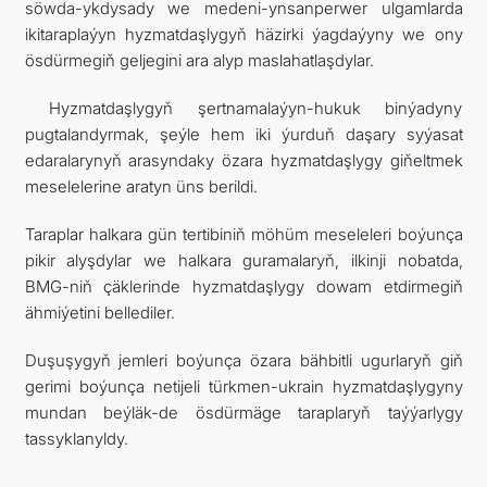
söwda-ykdysady we medeni-ynsanperwer ulgamlarda
ikitaraplaýyn hyzmatdaşlygyň häzirki ýagdaýyny we ony
ösdürmegiň geljegini ara alyp maslahatlaşdylar.
Hyzmatdaşlygyň şertnamalaýyn-hukuk binýadyny
pugtalandyrmak, şeýle hem iki ýurduň daşary syýasat
edaralarynyň arasyndaky özara hyzmatdaşlygy giňeltmek
meselelerine aratyn üns berildi.
Taraplar halkara gün tertibiniň möhüm meseleleri boýunça
pikir alyşdylar we halkara guramalaryň, ilkinji nobatda,
BMG-niň çäklerinde hyzmatdaşlygy dowam etdirmegiň
ähmiýetini bellediler.
Duşuşygyň jemleri boýunça özara bähbitli ugurlaryň giň
gerimi boýunça netijeli türkmen-ukrain hyzmatdaşlygyny
mundan beýläk-de ösdürmäge taraplaryň taýýarlygy
tassyklanyldy.