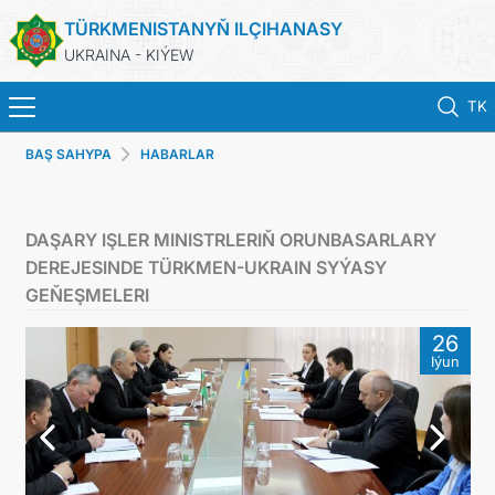
TÜRKMENISTANYŇ ILÇIHANASY
UKRAINA - KIÝEW
TK
BAŞ SAHYPA
HABARLAR
BAŞ SAHYPA
HABARLAR
DAŞARY IŞLER MINISTRLERIŇ ORUNBASARLARY
DEREJESINDE TÜRKMEN-UKRAIN SYÝASY
TÜRKMENISTAN
GEŇEŞMELERI
26
KONSULLYK HYZMATLARY
Iýun
DIM
ARAGATNAŞYK