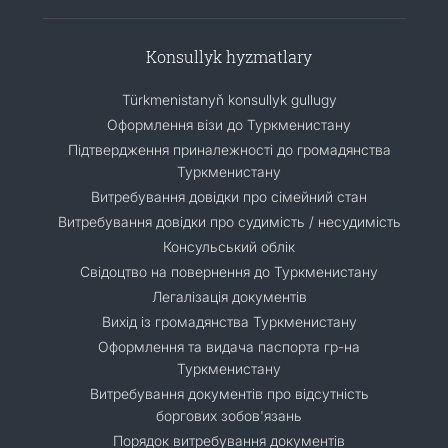
Konsullyk hyzmatlary
Türkmenistanyň konsullyk gullugy
Оформлення візи до Туркменистану
Підтвердження приналежності до громадянства
Туркменистану
Витребування довідки про сімейний стан
Витребування довідки про судимість / несудимість
Консульський облік
Свідоцтво на повернення до Туркменистану
Легалізація документів
Вихід із громадянства Туркменистану
Оформлення та видача паспорта гр-на
Туркменистану
Витребування документів про відсутність
боргових зобов'язань
Порядок витребування документів