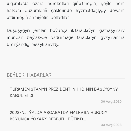
ulgamlarda özara hereketleri giňeltmegiň, şeýle hem
halkara düzümleriň çäklerinde hyzmatdaşlygy dowam
etdirmegiň ähmiýetini bellediler.
Duşuşygyň jemleri boýunça ikitaraplaýyn gatnaşyklary
mundan beýläk-de ösdürmäge taraplaryň gyzyklanma
bildirýändigi tassyklanyldy.
BEÝLEKI HABARLAR
TÜRKMENISTANYŇ PREZIDENTI ÝHHG-NIŇ BAŞLYGYNY
KABUL ETDI
06 Awg 2026
2028-NJI ÝYLDA AŞGABATDA HALKARA HUKUGY
BOÝUNÇA ÝOKARY DEREJELI BÜTIND...
03 Awg 2026