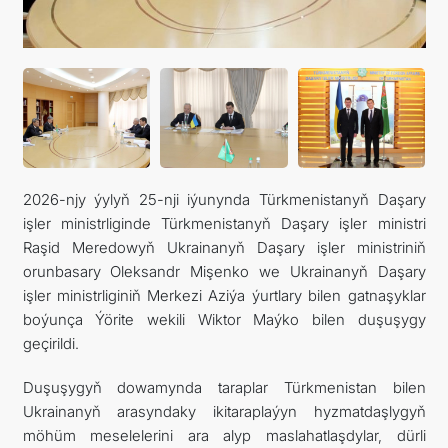
2026-njy ýylyň 25-nji iýunynda Türkmenistanyň Daşary
işler ministrliginde Türkmenistanyň Daşary işler ministri
Raşid Meredowyň Ukrainanyň Daşary işler ministriniň
orunbasary Oleksandr Mişenko we Ukrainanyň Daşary
işler ministrliginiň Merkezi Aziýa ýurtlary bilen gatnaşyklar
boýunça Ýörite wekili Wiktor Maýko bilen duşuşygy
geçirildi.
Duşuşygyň dowamynda taraplar Türkmenistan bilen
Ukrainanyň arasyndaky ikitaraplaýyn hyzmatdaşlygyň
möhüm meselelerini ara alyp maslahatlaşdylar, dürli