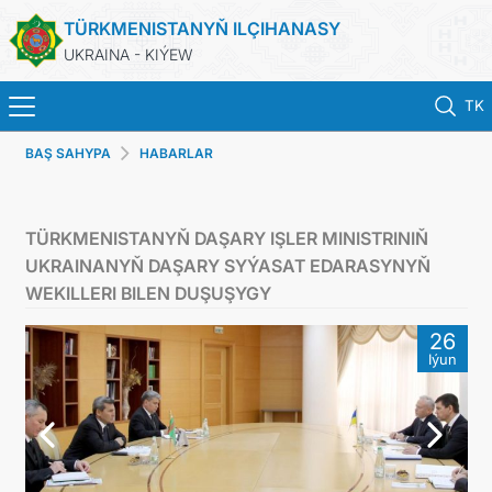
TÜRKMENISTANYŇ ILÇIHANASY
UKRAINA - KIÝEW
TK
BAŞ SAHYPA
HABARLAR
BAŞ SAHYPA
HABARLAR
TÜRKMENISTANYŇ DAŞARY IŞLER MINISTRINIŇ
UKRAINANYŇ DAŞARY SYÝASAT EDARASYNYŇ
TÜRKMENISTAN
WEKILLERI BILEN DUŞUŞYGY
26
KONSULLYK HYZMATLARY
Iýun
DIM
ARAGATNAŞYK