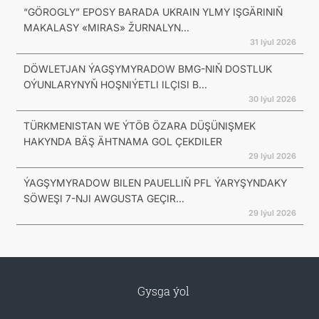
“GÖROGLY” EPOSY BARADA UKRAIN YLMY IŞGÄRINIŇ
MAKALASY «MIRAS» ŽURNALYN...
31 Iýul 2026
DÖWLETJAN ÝAGŞYMYRADOW BMG-NIŇ DOSTLUK
OÝUNLARYNYŇ HOŞNIÝETLI ILÇISI B...
30 Iýul 2026
TÜRKMENISTAN WE ÝTÖB ÖZARA DÜŞÜNIŞMEK
HAKYNDA BÄŞ ÄHTNAMA GOL ÇEKDILER
29 Iýul 2026
ÝAGŞYMYRADOW BILEN PAUELLIŇ PFL ÝARYŞYNDAKY
SÖWEŞI 7-NJI AWGUSTA GEÇIR...
29 Iýul 2026
Gysga ýol