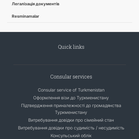
Легалізація документів
Resminamalar
Quick links
Consular services
Consular service of Turkmenistan
Оформлення візи до Туркменистану
Підтвердження приналежності до громадянства
Туркменистану
Витребування довідки про сімейний стан
Витребування довідки про судимість / несудимість
Консульський облік