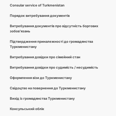
Consular service of Turkmenistan
Порядок витребування документів
Витребування документів про відсутність боргових
зобов'язань
Підтвердження приналежності до громадянства
Туркменистану
Витребування довідки про сімейний стан
Витребування довідки про судимість / несудимість
Оформлення візи до Туркменистану
Свідоцтво на повернення до Туркменистану
Вихід із громадянства Туркменистану
Консульський облік