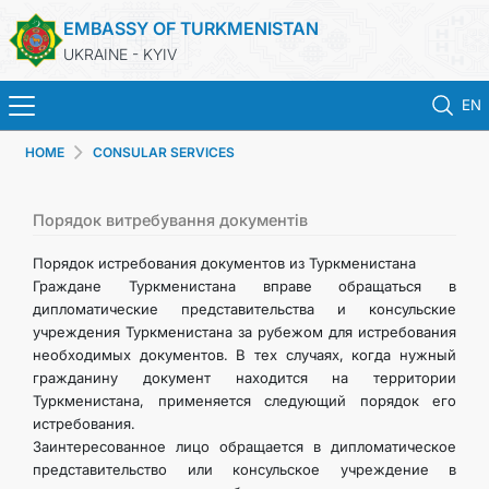
EMBASSY OF TURKMENISTAN
UKRAINE - KYIV
EN
HOME
CONSULAR SERVICES
HOME
NEWS
Порядок витребування документів
Порядок истребования документов из Туркменистана
TURKMENISTAN
Граждане Туркменистана вправе обращаться в
дипломатические представительства и консульские
учреждения Туркменистана за рубежом для истребования
CONSULAR SERVICES
необходимых документов. В тех случаях, когда нужный
гражданину документ находится на территории
MFA
Туркменистана, применяется следующий порядок его
истребования.
Заинтересованное лицо обращается в дипломатическое
CONTACT US
представительство или консульское учреждение в