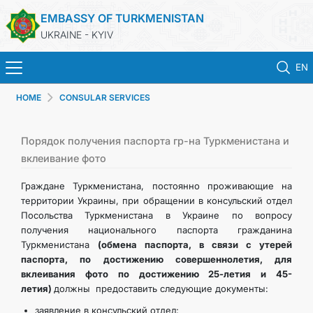
EMBASSY OF TURKMENISTAN
UKRAINE - KYIV
EN
HOME
CONSULAR SERVICES
HOME
NEWS
Порядок получения паспорта гр-на Туркменистана и
вклеивание фото
TURKMENISTAN
Граждане Туркменистана, постоянно проживающие на
территории Украины, при обращении в консульский отдел
Посольства Туркменистана в Украине по вопросу
CONSULAR SERVICES
получения национального паспорта гражданина
Туркменистана
(обмена паспорта, в связи с утерей
MFA
паспорта, по достижению совершеннолетия, для
вклеивания фото по достижению 25-летия и 45-
летия)
должны предоставить следующие документы:
CONTACT US
заявление в консульский отдел;