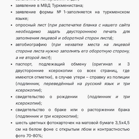
заявление в МВД Туркменистана;
заявление формы №1-заполняется на туркменском
языке;
опросный лист (п
ри распечатке бланка с нашего сайта
необходимо задать двустороннюю печать для
заполнения лицевой и оборотной сторон листа
);
автобиографию (п
ри нехватке места на лицевой
стороне листа нужно заполнять его оборотную сторону,
а не второй лист
);
паспорт, подлежащий обмену (оригинал и 3
двусторонние ксерокопии со всех страниц, где
имеются отметки), в случае утери – справку из полиции
(
подлинник, переведённый на русский язык и три
ксерокопии
);
свидетельство о рождении (
подлинник и три
ксерокопии
);
свидетельство о браке или о расторжении брака
(
подлинник и три ксерокопии
);
шесть цветных фотокарточек на матовой бумаге 3,5х4,5
см на белом фоне с открытым лбом и контрастностью
фото 70-80%;