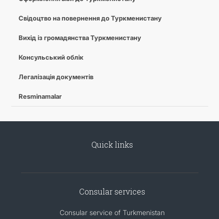
Свідоцтво на повернення до Туркменистану
Вихід із громадянства Туркменистану
Консульський облік
Легалізація документів
Resminamalar
Quick links
Consular services
Consular service of Turkmenistan