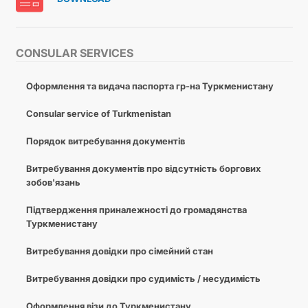
CONSULAR SERVICES
Оформлення та видача паспорта гр-на Туркменистану
Consular service of Turkmenistan
Порядок витребування документів
Витребування документів про відсутність боргових
зобов'язань
Підтвердження приналежності до громадянства
Туркменистану
Витребування довідки про сімейний стан
Витребування довідки про судимість / несудимість
Оформлення візи до Туркменистану