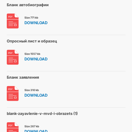
Бланк автобиографии
Size 771 kb
DOWNLOAD
Опросный лист и образец
Size 1557 kb
DOWNLOAD
Бланк заявления
Size 310 kb
DOWNLOAD
blank-zayavlenie-v-mvd-i-obrazets (1)
Size 267 kb
DOWNLOAD