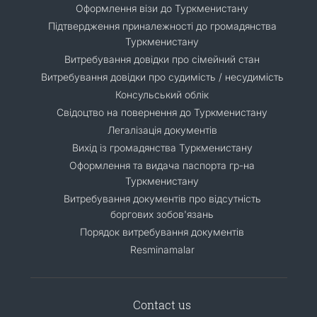
Оформлення візи до Туркменистану
Підтвердження приналежності до громадянства
Туркменистану
Витребування довідки про сімейний стан
Витребування довідки про судимість / несудимість
Консульський облік
Свідоцтво на повернення до Туркменистану
Легалізація документів
Вихід із громадянства Туркменистану
Оформлення та видача паспорта гр-на
Туркменистану
Витребування документів про відсутність
боргових зобов'язань
Порядок витребування документів
Resminamalar
Contact us