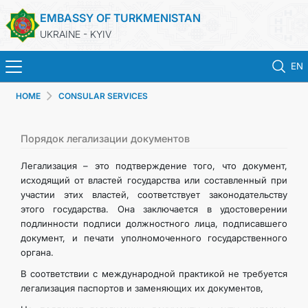
EMBASSY OF TURKMENISTAN
UKRAINE - KYIV
EN
HOME
CONSULAR SERVICES
HOME
NEWS
Порядок легализации документов
Легализация – это подтверждение того, что документ,
TURKMENISTAN
исходящий от властей государства или составленный при
участии этих властей, соответствует законодательству
этого государства. Она заключается в удостоверении
CONSULAR SERVICES
подлинности подписи должностного лица, подписавшего
документ, и печати уполномоченного государственного
MFA
органа.
В соответствии с международной практикой не требуется
CONTACT US
легализация паспортов и заменяющих их документов,