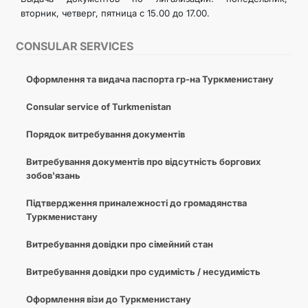
вторник, четверг, пятница с 15.00 до 17.00.
CONSULAR SERVICES
Оформлення та видача паспорта гр-на Туркменистану
Consular service of Turkmenistan
Порядок витребування документів
Витребування документів про відсутність боргових
зобов'язань
Підтвердження приналежності до громадянства
Туркменистану
Витребування довідки про сімейний стан
Витребування довідки про судимість / несудимість
Оформлення візи до Туркменистану