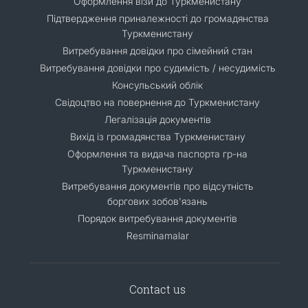
Оформлення візи до Туркменистану
Підтвердження приналежності до громадянства
Туркменистану
Витребування довідки про сімейний стан
Витребування довідки про судимість / несудимість
Консульський облік
Свідоцтво на повернення до Туркменистану
Легалізація документів
Вихід із громадянства Туркменистану
Оформлення та видача паспорта гр-на
Туркменистану
Витребування документів про відсутність
боргових зобов'язань
Порядок витребування документів
Resminamalar
Contact us