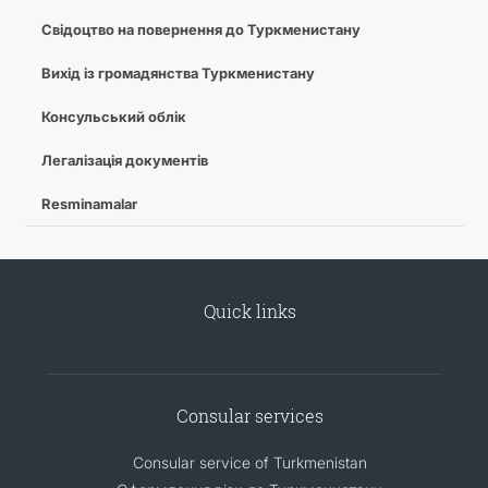
Свідоцтво на повернення до Туркменистану
Вихід із громадянства Туркменистану
Консульський облік
Легалізація документів
Resminamalar
Quick links
Consular services
Consular service of Turkmenistan