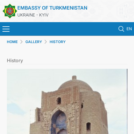
EMBASSY OF TURKMENISTAN
UKRAINE - KYIV
EN
HOME
GALLERY
HISTORY
HOME
History
NEWS
TURKMENISTAN
CONSULAR SERVICES
MFA
CONTACT US